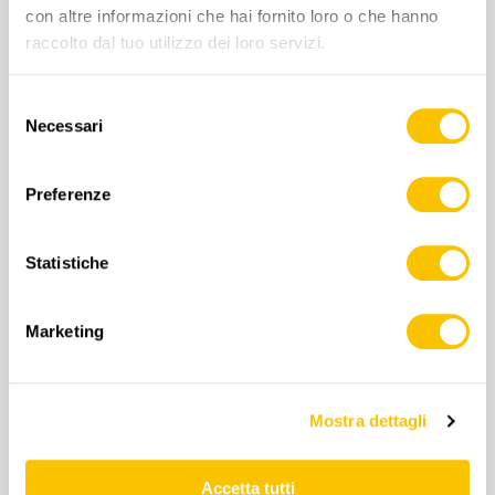
con altre informazioni che hai fornito loro o che hanno
raccolto dal tuo utilizzo dei loro servizi.
INDIRIZZO E-MAIL
Selezione
Necessari
del
consenso
COMPLEANNO
Preferenze
Statistiche
Marketing
Verifica Anti-Robot
Clicca per iniziare
Friendly
Captcha ⇗
Mostra dettagli
Accetta tutti