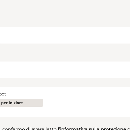
bot
 per iniziare
, confermo di avere letto
l’informativa sulla protezione d