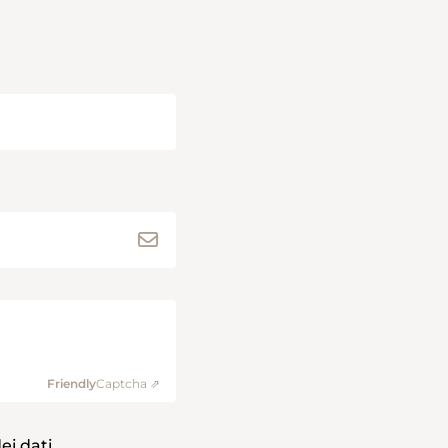
Friendly
Captcha ⇗
ei dati
.