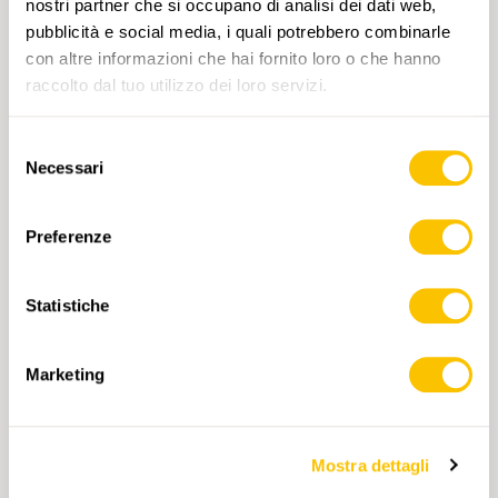
nostri partner che si occupano di analisi dei dati web,
pubblicità e social media, i quali potrebbero combinarle
Direkt zur Swisstopo App
con altre informazioni che hai fornito loro o che hanno
raccolto dal tuo utilizzo dei loro servizi.
Selezione
Necessari
del
consenso
TAG
Preferenze
Escursione in montagna
Grigioni
Statistiche
Svizzera sudorientale
Alta
T3
Marketing
Cliccando su un tag, puoi aggiungerlo al tuo
account e ottenere contenuti personalizzati in base
ai tuoi interessi. I tag possono essere salvati solo in
un account.
Mostra dettagli