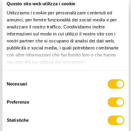
Questo sito web utilizza i cookie
PERCORSO DELL'ESCURSIONE
Utilizziamo i cookie per personalizzare contenuti ed
annunci, per fornire funzionalità dei social media e per
analizzare il nostro traffico. Condividiamo inoltre
informazioni sul modo in cui utilizzi il nostro sito con i
nostri partner che si occupano di analisi dei dati web,
pubblicità e social media, i quali potrebbero combinarle
con altre informazioni che hai fornito loro o che hanno
raccolto dal tuo utilizzo dei loro servizi.
www.sentieri-svizzeri.ch
Selezione
Necessari
del
consenso
,
swisstopo
Preferenze
Dati:
Statistiche