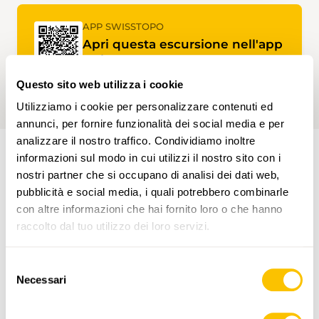
APP SWISSTOPO
Apri questa escursione nell'app
swisstopo.
Questo sito web utilizza i cookie
Utilizziamo i cookie per personalizzare contenuti ed
annunci, per fornire funzionalità dei social media e per
analizzare il nostro traffico. Condividiamo inoltre
informazioni sul modo in cui utilizzi il nostro sito con i
nostri partner che si occupano di analisi dei dati web,
PERCORSO DELL'ESCURSIONE
pubblicità e social media, i quali potrebbero combinarle
con altre informazioni che hai fornito loro o che hanno
raccolto dal tuo utilizzo dei loro servizi.
Selezione
Necessari
del
consenso