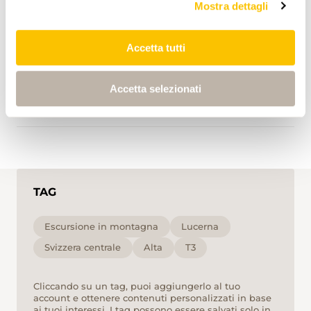
Start point
Mostra dettagli
0:00
0:00
Accetta tutti
End point
Accetta selezionati
6:30
6:30
TAG
Escursione in montagna
Lucerna
Svizzera centrale
Alta
T3
Cliccando su un tag, puoi aggiungerlo al tuo
account e ottenere contenuti personalizzati in base
ai tuoi interessi. I tag possono essere salvati solo in