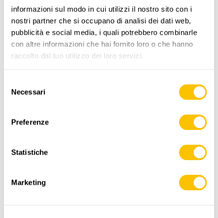
informazioni sul modo in cui utilizzi il nostro sito con i
www.sentieri-svizzeri.ch
nostri partner che si occupano di analisi dei dati web,
pubblicità e social media, i quali potrebbero combinarle
con altre informazioni che hai fornito loro o che hanno
raccolto dal tuo utilizzo dei loro servizi.
,
swisstopo
Selezione
Necessari
del
Dati:
consenso
Preferenze
Statistiche
ITINERARIO
PROFILO DI ALTEZZA
Marketing