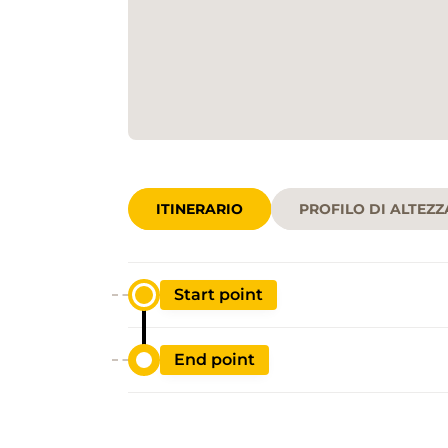
ITINERARIO
PROFILO DI ALTEZZ
Start point
End point