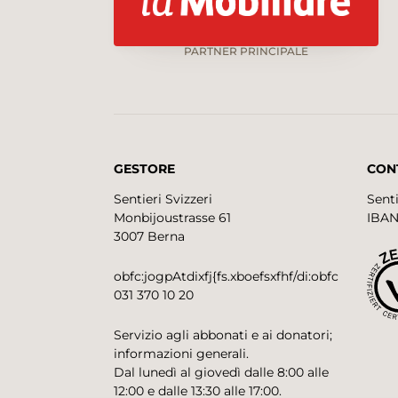
PARTNER PRINCIPALE
GESTORE
CON
Sentieri Svizzeri
Senti
Monbijoustrasse 61
IBAN
3007 Berna
obfc:jogpAtdixfj{fs.xboefsxfhf/di:obfc
031 370 10 20
Servizio agli abbonati e ai donatori;
informazioni generali.
Dal lunedì al giovedì dalle 8:00 alle
12:00 e dalle 13:30 alle 17:00.