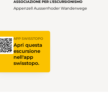
ASSOCIAZIONE PER L'ESCURSIONISMO
Appenzell Ausserrhoder Wanderwege
APP SWISSTOPO
Apri questa
escursione
nell'app
swisstopo.