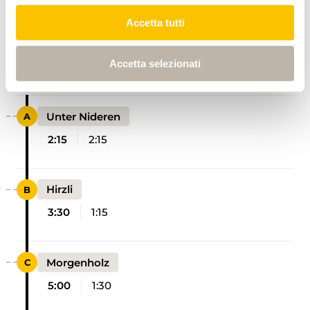
Accetta tutti
Bilten, Zentrum
Accetta selezionati
0:00
0:00
Unter Nideren
2:15
2:15
Hirzli
3:30
1:15
Morgenholz
5:00
1:30