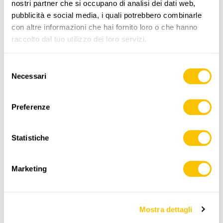
nostri partner che si occupano di analisi dei dati web,
pubblicità e social media, i quali potrebbero combinarle
con altre informazioni che hai fornito loro o che hanno
raccolto dal tuo utilizzo dei loro servizi.
www.sentieri-svizzeri.ch
Selezione
Necessari
del
consenso
,
swisstopo
Preferenze
Dati:
Statistiche
Marketing
Mostra dettagli
ITINERARIO
PROFILO DI ALTEZZA