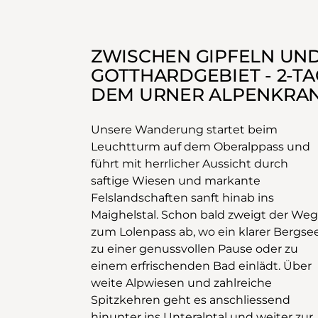
ZWISCHEN GIPFELN UND
GOTTHARDGEBIET - 2-
DEM URNER ALPENKRANZ 
Unsere Wanderung startet beim
Leuchtturm auf dem Oberalppass und
führt mit herrlicher Aussicht durch
saftige Wiesen und markante
Felslandschaften sanft hinab ins
Maighelstal. Schon bald zweigt der Weg
zum Lolenpass ab, wo ein klarer Bergse
zu einer genussvollen Pause oder zu
einem erfrischenden Bad einlädt. Über
weite Alpwiesen und zahlreiche
Spitzkehren geht es anschliessend
hinunter ins Unteralptal und weiter zur