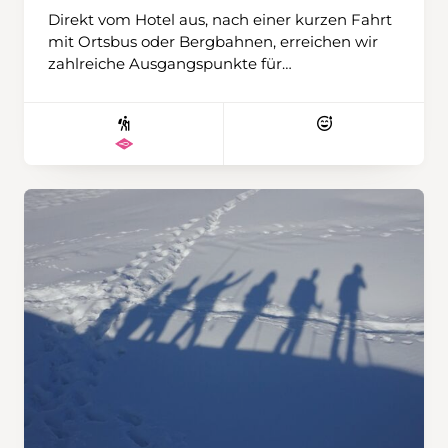
Direkt vom Hotel aus, nach einer kurzen Fahrt
mit Ortsbus oder Bergbahnen, erreichen wir
zahlreiche Ausgangspunkte für
abwechslungsreiche Schneeschuhtouren. Ob
gemütlich oder anspruchsvollere
Unternehmung – es ist für alle etwas dabei.
Ziele wie die Tschentenalp, die Tour vom
Stierebärg zum Luegli oder kürzere und
längere Runden laden zum Entdecken ein.
Den besonders Ambitionierten gelingt
vielleicht sogar der eine oder andere Gipfel mit
klangvollen Namen wie Bunderspitz,
Ammertespitz oder Tschingellochtighore. Wir
wohnen im persönlich geführten und
traditionsreichen Hotel Hari im Schlegeli mit
Halbpension, reichhaltigem Frühstück, 4-
Gang-Abendessen und Wellnessoase. Das
Zentrum ist in rund zehn Gehminuten
erreichbar. Wir werden wiederum mit drei
Wanderleitenden unterwegs sein und haben