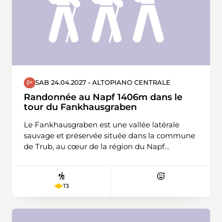
Boudry.
SAB 24.04.2027 • ALTOPIANO CENTRALE
Randonnée au Napf 1406m dans le
tour du Fankhausgraben
Le Fankhausgraben est une vallée latérale
sauvage et préservée située dans la commune
de Trub, au cœur de la région du Napf
(Emmental, Canton de Berne). Ce fossé
typique a été entièrement façonné par
l'érosion hydraulique, la région n'ayant pas été
T3
recouverte par les glaciers lors de la dernière
période glaciaire. Le tour du Fankhausgraben,
c'est une boucle de crête plus exigeante qui