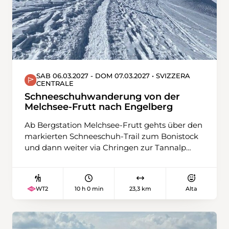
SAB 06.03.2027 - DOM 07.03.2027 • SVIZZERA
CENTRALE
Schneeschuhwanderung von der
Melchsee-Frutt nach Engelberg
Ab Bergstation Melchsee-Frutt gehts über den
markierten Schneeschuh-Trail zum Bonistock
und dann weiter via Chringen zur Tannalp
hinunter. Nach einer Pause im Restaurant
führt unser Weg über Zylflucht bis zur
Gentalstrasse hinunter. Die letzten rund 2
10 h 0 min
23,3 km
Alta
WT2
Kilometer laufen wir aus Rücksicht auf die
gegenüberliegende Wildruhezone der
Bergstrasse entlang zu unserer Herberge im
Hotel Engstlenalp. Am zweiten Tag laufen wir