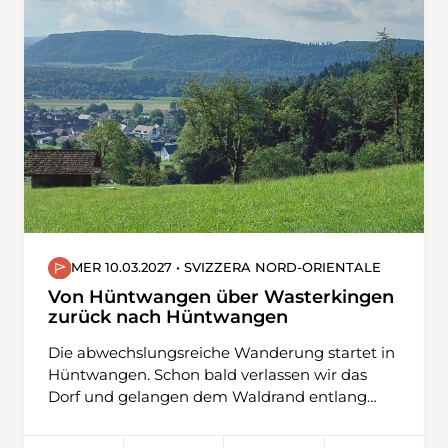
zuerst über den Engstlensee und danach via
Steitäli zum Jochpass. Der Abstieg führt uns
zum Trübsee und dann zur Bergstation
Älplerseil, wo wir die Seilbahn nach Unter
Trübsee nutzen, bevor wir nach Engelberg
wandern.
MER 10.03.2027 • SVIZZERA NORD-ORIENTALE
Von Hüntwangen über Wasterkingen
zurück nach Hüntwangen
Die abwechslungsreiche Wanderung startet in
Hüntwangen. Schon bald verlassen wir das
Dorf und gelangen dem Waldrand entlang
und oberhalb vom Rebberg zur Rüti. Weiter
übers Feld geht es nun nach Wasterkingen,