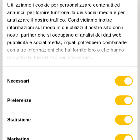
T1
Meist folgen wir alten Ackerwegen, die der
Utilizziamo i cookie per personalizzare contenuti ed
Landschaft ihren ursprünglichen Charme
annunci, per fornire funzionalità dei social media e per
lassen.Nur kurze Abschnitte verlaufen auf
analizzare il nostro traffico. Condividiamo inoltre
festen, kaum befahrenen Straßen. So
informazioni sul modo in cui utilizzi il nostro sito con i
geniessen wir eine ruhige, naturnahe
nostri partner che si occupano di analisi dei dati web,
Wanderung durch offene Felder und weite
pubblicità e social media, i quali potrebbero combinarle
Ausblicke.Unterwegs kreuzen wir alte
con altre informazioni che hai fornito loro o che hanno
Burgruinen, die unsere Aussicht zusätzlich
raccolto dal tuo utilizzo dei loro servizi.
bereichern. Über Singen fahren wir zurück
nach Schaffhausen.
Selezione
Necessari
del
consenso
Preferenze
MER 07.04.2027 • SVIZZERA NORD-ORIENTALE
Rundwanderung bei Bülach
Statistiche
Vorbei am Spital und durch den Bannhalden-
Wald erreichen wir die Glatt. Wir wandern auf
Marketing