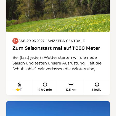
Wanderwege. Jetzt schon ein riesengrosses
Dankeschön für diesen super Einsatz.
SAB 20.03.2027 • SVIZZERA CENTRALE
Zum Saisonstart mal auf 1'000 Meter
Bei (fast) jedem Wetter starten wir die neue
Saison und testen unsere Ausrüstung. Hält die
Schuhsohle? Wir verlassen die Winterruhe,
wagen uns auf unterschiedliches Terrain,
gehen über Feld- und Waldwege, teilweise
befestigte, immer leicht aufwärts. Wir
4 h 0 min
12,5 km
Media
T1
schnuppern auch schon erste Höhenluft (über
1'000 m) und stärken uns unterwegs mit
einem Kaffee. An der Kleinen Emme
schliessen wir die Wanderung ab.