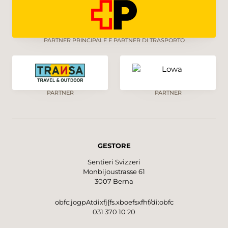
PARTNER PRINCIPALE E PARTNER DI TRASPORTO
PARTNER
PARTNER
GESTORE
Sentieri Svizzeri
Monbijoustrasse 61
3007 Berna
obfc:jogpAtdixfj{fs.xboefsxfhf/di:obfc
031 370 10 20