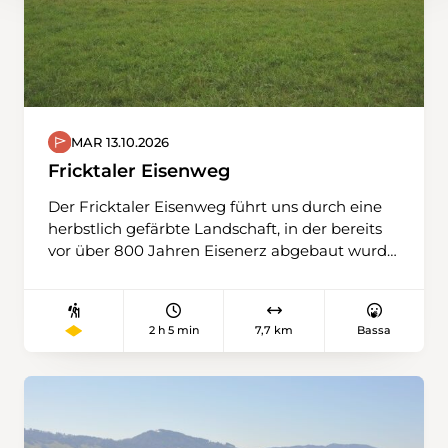
MAR 13.10.2026
Fricktaler Eisenweg
Der Fricktaler Eisenweg führt uns durch eine
herbstlich gefärbte Landschaft, in der bereits
vor über 800 Jahren Eisenerz abgebaut wurde.
Entlang des Weges entdecken wir versteinerte
Zeugen vergangener Zeiten und passieren
einen Brunnentrog mit eindrucksvollen
2 h 5 min
7,7 km
Bassa
Gesteinsproben aus verschiedenen Epochen
der Erdgeschichte. Ziel unserer Wanderung ist
das Dorf Herznach – von dort bringt uns der
öffentliche Verkehr via Aarau oder Frick
bequem zurück nach Basel.