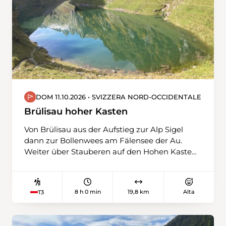
DOM 11.10.2026 • SVIZZERA NORD-OCCIDENTALE
Brülisau hoher Kasten
Von Brülisau aus der Aufstieg zur Alp Sigel
dann zur Bollenwees am Fälensee der Au.
Weiter über Stauberen auf den Hohen Kasten
und anschließend mit der Bahn zurück nach
Brülisau
8 h 0 min
19,8 km
Alta
T3