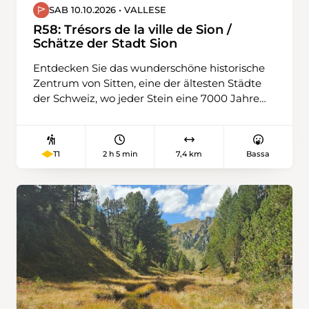
SAB 10.10.2026 • VALLESE
R58: Trésors de la ville de Sion /
Schätze der Stadt Sion
Entdecken Sie das wunderschöne historische
Zentrum von Sitten, eine der ältesten Städte
der Schweiz, wo jeder Stein eine 7000 Jahre
alte Geschichte erzählt. Auf dieser kulturellen
Wanderung tauchen Sie anhand
symbolträchtiger Bauwerke in ein reiches und
2 h 5 min
7,4 km
Bassa
T1
faszinierendes Kulturerbe ein. Beginnen Sie
Ihren Rundgang durch die Tore des
Hexenturms, lassen Sie sich von der Kirche St-
Théodule verzaubern und erkunden Sie die
Überreste der römischen Thermen, die von
einer glorreichen Vergangenheit zeugen. Wir
schließen diese kulturelle Wanderung mit
dem Rathaus, dem Maison Supersaxo und der
Kathedrale Nôtre-Dame du Glarier ab.