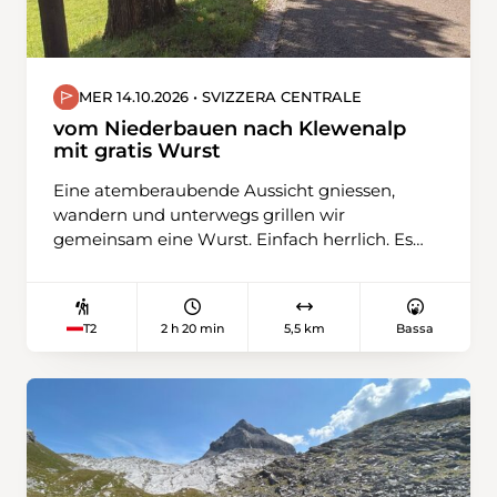
MER 14.10.2026 • SVIZZERA CENTRALE
vom Niederbauen nach Klewenalp
mit gratis Wurst
Eine atemberaubende Aussicht gniessen,
wandern und unterwegs grillen wir
gemeinsam eine Wurst. Einfach herrlich. Es
sind alle herzlich eingeladen. Für Jung und Alt.
2 h 20 min
5,5 km
Bassa
T2