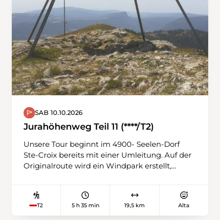
SAB 10.10.2026
Jurahöhenweg Teil 11 (****/T2)
Unsere Tour beginnt im 4900- Seelen-Dorf
Ste-Croix bereits mit einer Umleitung. Auf der
Originalroute wird ein Windpark erstellt,
dessen erste Machbarkeitsstudie bereits 23
Jahre zurückliegt. Diese Anlage hat eine
Jahresleistung von 22 Millionen kWh, das
5 h 35 min
19,5 km
Alta
T2
entspricht dem kompletten Jahresbedarf von
Ste-Croix. Wir umgehen das gewaltige