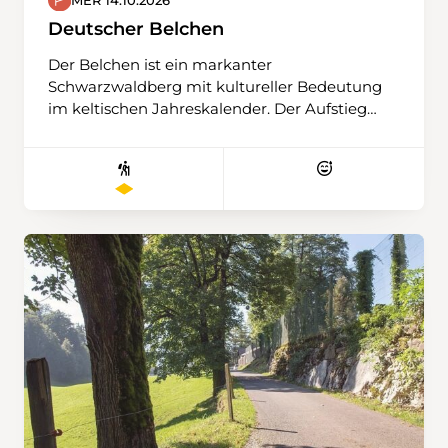
Deutscher Belchen
Der Belchen ist ein markanter
Schwarzwaldberg mit kultureller Bedeutung
im keltischen Jahreskalender. Der Aufstieg
beginnt auf einem der Genusspfade und führt
in einem weiten Bogen über die Skipiste.
Danach geht es hinauf zum Belchenhaus, wo
wir unser Picknick einnehmen. Anschliessend
wandern wir auf einem sanft ansteigenden
Rundweg weiter zum Gipfel. Bei klarer Sicht
bietet sich eine beeindruckende Rundumsicht
bis zu den Alpen und Vogesen. Der Abstieg
erfolgt über die alte Strasse, die in weiten
Kehren talwärts führt und einen angenehmen
Rückweg ermöglicht.