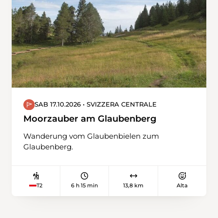
Neunkirch lädt zum individuellen Verweilen
ein. Rückreise ab Bahnhof Neunkirch (SH).
SAB 17.10.2026 • SVIZZERA CENTRALE
Moorzauber am Glaubenberg
Wanderung vom Glaubenbielen zum
Glaubenberg.
6 h 15 min
13,8 km
Alta
T2