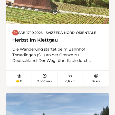
SAB 17.10.2026 • SVIZZERA NORD-ORIENTALE
Herbst im Klettgau
Die Wanderung startet beim Bahnhof
Trasadingen (SH) an der Grenze zu
Deutschland. Der Weg führt flach durch
Felder, dann leicht ansteigend über
Wilchingen zu den Rebbergen von
Osterfingen, wo auf über 6000 Aren
2 h 10 min
8,6 km
Bassa
T1
Blauburgunder-Trauben wachsen. Vom
Picknickplatz bietet sich ein schöner Blick auf
bunte Reben und Wälder. Der höchste Punkt
ist bei Stuel erreicht, danach geht es durch den
Wald hinab. Vor Neunkirch zeigt sich der
Hallauer Rebberg. Das charmante Städtchen