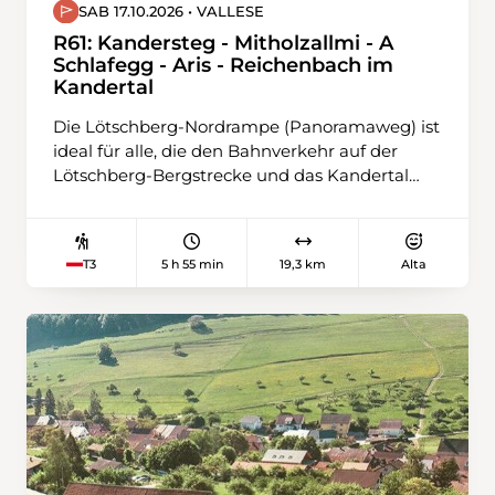
SAB 17.10.2026 • VALLESE
R61: Kandersteg - Mitholzallmi - A
Schlafegg - Aris - Reichenbach im
Kandertal
Die Lötschberg-Nordrampe (Panoramaweg) ist
ideal für alle, die den Bahnverkehr auf der
Lötschberg-Bergstrecke und das Kandertal
kennen lernen möchten. Dieser Weg verläuft
teilweise entlang der Schienen, während er in
luftigen Höhen über der Bahnlinie verläuft und
5 h 55 min
19,3 km
Alta
T3
so beeindruckende Ausblicke auf die Viadukte
und Kehrtunnel sowie auf das wunderschöne
Kandertal bietet. Seit Sommer 2019
verschönern renovierte Informationstafeln,
Bänke und Grillplätze diesen ikonischen
Wanderweg im oberen Kandertal.