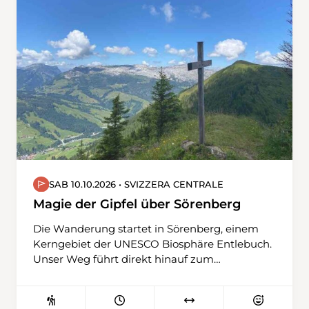
Schiefertafelfabrik zu besichtigen.
SAB 10.10.2026 • SVIZZERA CENTRALE
Magie der Gipfel über Sörenberg
Die Wanderung startet in Sörenberg, einem
Kerngebiet der UNESCO Biosphäre Entlebuch.
Unser Weg führt direkt hinauf zum
Gipfelkreuz der Haglere, am Rande des
riesigen Obwaldner Moorgebietes. Über einen
kurzen, mit Seilen gesicherten Aufstieg