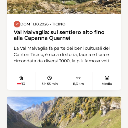
DOM 11.10.2026 • TICINO
Val Malvaglia: sul sentiero alto fino
alla Capanna Quarnei
La Val Malvaglia fa parte dei beni culturali del
Canton Ticino, è ricca di storia, fauna e flora e
circondata da diversi 3000, la più famosa vetta
è l’Adula. La capanna Quarnei è stata costruita
26 anni fa usando i sassi dell’Alpe di Pozzo
distrutto da una valanga. Dalla capanna si può
3 h 55 min
11,3 km
Media
T3
ammirare un meraviglioso panorama a 360°.Si
scorgono cime note e creste senza nome, nevai
e cascate, anfiteatri grandiosi e bocchette
frastagliate. Su un sentiero dei 1000 pozzi
arriviamo allo Sprüch del Carlisepp, un altro
luogo di testimonianza di una vita dura e
semplice dei nostri avi.