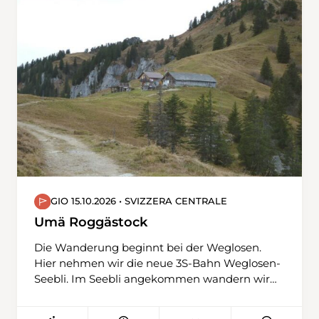
interessante Bergweg führt uns über
Karstfelsen und durch herrliche Blumenwiesen
hinauf zum Fikenloch. Da ist ein unterirdischer
Gang, der begehbar ist. Auf dem Grätli haben
wir eine atemberaubende Aussicht auf
Engelberg, das Tal und die majestätischen
Berge. Auf dem Rückweg kommen wir zum
Follenseeli und geniessen die Sicht auf die
Frutt.
GIO 15.10.2026 • SVIZZERA CENTRALE
Umä Roggästock
Die Wanderung beginnt bei der Weglosen.
Hier nehmen wir die neue 3S-Bahn Weglosen-
Seebli. Im Seebli angekommen wandern wir
gemütlich im Uhrzeigersinn um den
Roggenstock. Eine Stärkung gibt es unterwegs