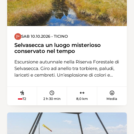
SAB 10.10.2026 • TICINO
Selvasecca un luogo misterioso
conservato nel tempo
Escursione autunnale nella Riserva Forestale di
Selvasecca. Giro ad anello tra torbiere, paludi,
lariceti e cembreti. Un’esplosione di colori e
contrasti, prima del riposo invernale.
Scopriamo l’importanza di questi luoghi
naturali e protetti.
2 h 30 min
8,0 km
Media
T2