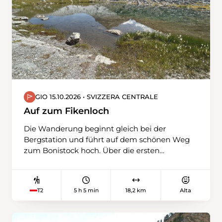
GIO 15.10.2026 • SVIZZERA CENTRALE
Auf zum Fikenloch
Die Wanderung beginnt gleich bei der
Bergstation und führt auf dem schönen Weg
zum Bonistock hoch. Über die ersten
Charrenfelsen gelangen wir zum Chringen
und hinunter zur Tannalp. Auf der
geschotterten Alpstrasse geht es bis zur
5 h 5 min
18,2 km
Alta
T2
Bartgeierstation Hengliboden. Hoffentlich
sehen wir die Bartgeier. Fernrohre stehen
bereit. Bald endet die Strasse und der