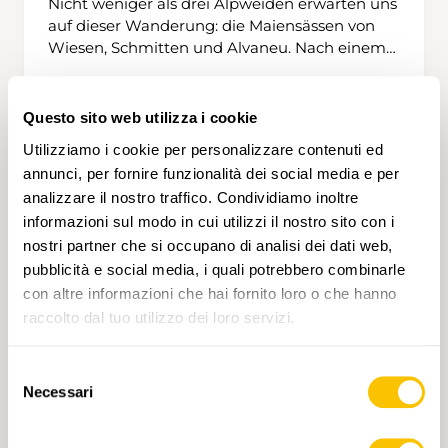
Nicht weniger als drei Alpweiden erwarten uns
auf dieser Wanderung: die Maiensässen von
Wiesen, Schmitten und Alvaneu. Nach einem
kurzen Rundgang durch den alten, wenig
bekannten Dorfteil von Wiesen beginnt der
Aufstieg zur Wiesner Alp. Der Blick öffnet sich
Questo sito web utilizza i cookie
5 h 5 min
15,5 km
Alta
T3
bald auf die gegenüberliegende Talseite mit
Utilizziamo i cookie per personalizzare contenuti ed
den imposanten Bergüner Stöcken – Piz Ela,
annunci, per fornire funzionalità dei social media e per
Tinzenhorn und Piz Mitgel. Aussichtsreiche
analizzare il nostro traffico. Condividiamo inoltre
Pausenplätze, goldene Lärchenwälder und der
informazioni sul modo in cui utilizzi il nostro sito con i
Duft von Pilzen begleiten uns und machen die
Anstrengung mehr als wett.
nostri partner che si occupano di analisi dei dati web,
pubblicità e social media, i quali potrebbero combinarle
con altre informazioni che hai fornito loro o che hanno
raccolto dal tuo utilizzo dei loro servizi.
Selezione
Necessari
del
consenso