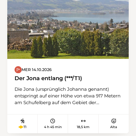
MER 14.10.2026
Der Jona entlang (***/T1)
Die Jona (ursprünglich Johanna genannt)
entspringt auf einer Höhe von etwa 917 Metern
am Schufelberg auf dem Gebiet der
Gemeinde Hinwil im Kanton Zürich. Von dort
fliesst sie über eine Strecke von rund 20
Kilometern durch das Zürcher Oberland in
4 h 45 min
18,5 km
Alta
T1
Richtung Rapperswil-Jona und erreicht auf
etwa 406 Metern bei Busskirch den Obersee.