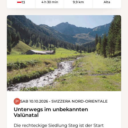
4 h 30 min
9,9 km
Alta
T3
gelangen wir auf den zweiten Gipfel, den
Nünalpstock. Dieser bietet die noch schönere
Aussicht ins Obwaldnerland. Der Abstieg führt
direkt zurück nach Sörenberg.
SAB 10.10.2026 • SVIZZERA NORD-ORIENTALE
Unterwegs im unbekannten
Valünatal
Die rechteckige Siedlung Steg ist der Start