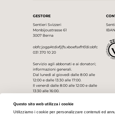
GESTORE
CON
Sentieri Svizzeri
Senti
Monbijoustrasse 61
IBAN
3007 Berna
obfc:jogpAtdixfj{fs.xboefsxfhf/di:obfc
031 370 10 20
Servizio agli abbonati e ai donatori;
informazioni generali.
Dal lunedì al giovedì dalle 8:00 alle
12:00 e dalle 13:30 alle 17:00.
Il venerdì dalle 8:00 alle 12:00 e dalle
13:30 alle 16:00.
Questo sito web utilizza i cookie
CONTATTO PER RICHIESTE
Utilizziamo i cookie per personalizzare contenuti ed annunc