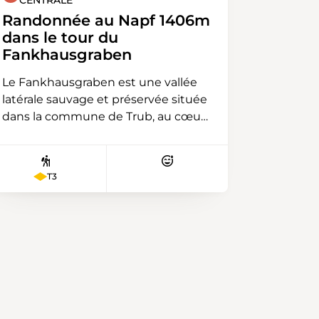
Randonnée au Napf 1406m
dans le tour du
Fankhausgraben
Le Fankhausgraben est une vallée
latérale sauvage et préservée située
dans la commune de Trub, au cœur
de la région du Napf (Emmental,
Canton de Berne). Ce fossé typique
a été entièrement façonné par
T3
l'érosion hydraulique, la région
n'ayant pas été recouverte par les
glaciers lors de la dernière période
glaciaire. Le tour du
Fankhausgraben, c'est une boucle
de crête plus exigeante qui permet
de faire le tour complet du vallon
par les hauteurs boisées. Le sentier