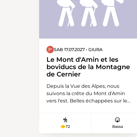
Altstadt von Bülach.
SAB 17.07.2027 • GIURA
Le Mont d'Amin et les
boviducs de la Montagne
de Cernier
Depuis la Vue des Alpes, nous
suivons la crête du Mont d'Amin
vers l'est. Belles échappées sur le
Jura, les Alpes et le Plateau. Pique-
nique à la Chaux d'Amin. Ensuite,
nous descendons sur Pertuis et
T2
Bassa
revenons par les boviducs de la