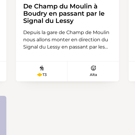
De Champ du Moulin à
Boudry en passant par le
Signal du Lessy
Depuis la gare de Champ de Moulin
nous allons monter en direction du
Signal du Lessy en passant par les
Côtes Rouges. A cet endroit nous
attendent deux obstacles, d'abord
un petit sentier étroit en dévers
T3
Alta
puis une belle montée raide
jalonnée de cordes sur les passages
les plus difficiles. Après 3 heures de
montée nous prendrons un pique-
nique au Signal du Lessy, point
depuis lequel nous aurons
également une magnifique vue sur
le Creux du Van et le Val de Travers.
Ensuite nous emprunterons selon