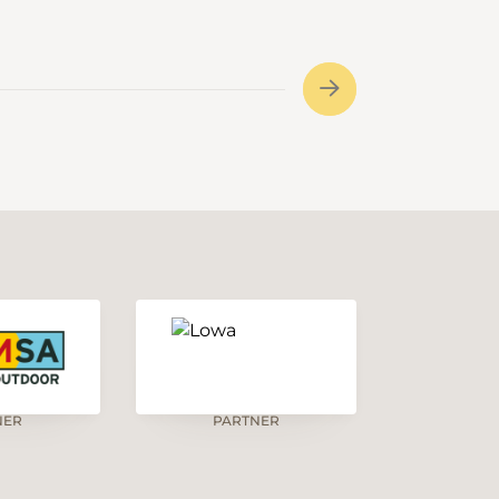
Stachelegg 1304m Obe Rathuse
1207m Totegg 1246m Chrüzbode
1155m et retour au pont de départ.
NER
PARTNER