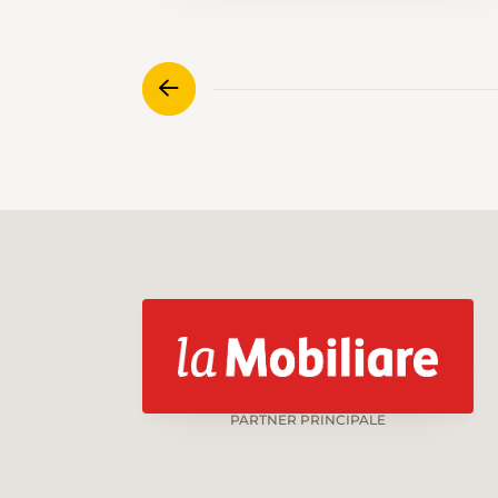
Montagne de Cernier. Ce sont des
chemins destinés au départ au
bétail, encadrés par des murs de
pierres sèches et plantés d'arbres,
agréablement ombragés en été.
PARTNER PRINCIPALE