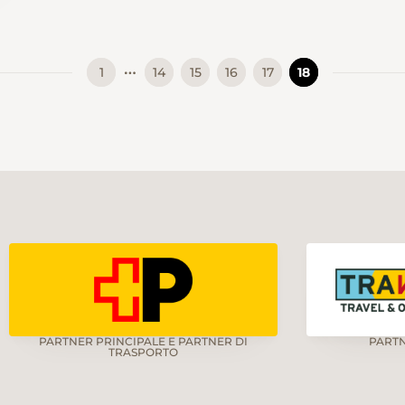
…
1
14
15
16
17
18
PARTNER PRINCIPALE E PARTNER DI
PART
TRASPORTO