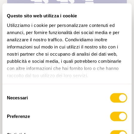
Questo sito web utilizza i cookie
Utilizziamo i cookie per personalizzare contenuti ed
annunci, per fornire funzionalità dei social media e per
analizzare il nostro traffico. Condividiamo inoltre
informazioni sul modo in cui utilizzi il nostro sito con i
SAB 10.04.2027 • GIURA
nostri partner che si occupano di analisi dei dati web,
De Champ du Moulin à Boudry en
pubblicità e social media, i quali potrebbero combinarle
passant par le Signal du Lessy
con altre informazioni che hai fornito loro o che hanno
Depuis la gare de Champ de Moulin nous
raccolto dal tuo utilizzo dei loro servizi.
allons monter en direction du Signal du Lessy
en passant par les Côtes Rouges. A cet endroit
Selezione
nous attendent deux obstacles, d'abord un
Necessari
del
petit sentier étroit en dévers puis une belle
consenso
montée raide jalonnée de cordes sur les
5 h 35 min
18,1 km
Alta
T3
passages les plus difficiles. Après 3 heures de
Preferenze
montée nous prendrons un pique-nique au
Signal du Lessy, point depuis lequel nous
aurons également une magnifique vue sur le