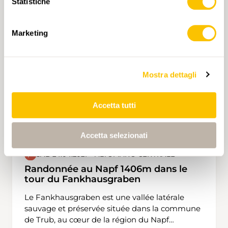
Statistiche
Creux du Van et le Val de Travers. Ensuite nous
emprunterons selon moi la plus belle crête du
Jura neuchâtelois en passant par la Petite et
Marketing
Grande Ecoeurne. Nous nous arrêterons au lieu
dit le Bélvedère pour admirer le Littoral. Nous
finirons par la descente jusque à la gare de
Mostra dettagli
Boudry.
Accetta tutti
Accetta selezionati
SAB 24.04.2027 • ALTOPIANO CENTRALE
Randonnée au Napf 1406m dans le
tour du Fankhausgraben
Le Fankhausgraben est une vallée latérale
sauvage et préservée située dans la commune
de Trub, au cœur de la région du Napf