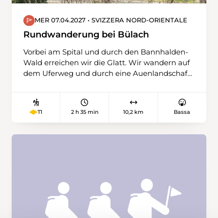
MER 07.04.2027 • SVIZZERA NORD-ORIENTALE
Rundwanderung bei Bülach
Vorbei am Spital und durch den Bannhalden-
Wald erreichen wir die Glatt. Wir wandern auf
dem Uferweg und durch eine Auenlandschaft
in Richtung Norden. Wir verlassen die Glatt
und steigen auf einem kurzen steileren Weg
zur Station Glattfelden hinauf. Entlang der
2 h 35 min
10,2 km
Bassa
T1
Bahnlinie Schaffhausen – Bülach geht es
wieder Richtung Süden. Beim
Strassenverkehrsamt überqueren wir die
Bahnlinie. Durch die Wälder «Lärchenischlag»
und «Hinter Vorliebere» wandern wir ohne
grosse Höhenunterschiede zurück zum
Bahnhof Bülach oder für einen Schlusstrunk in
die Altstadt von Bülach.