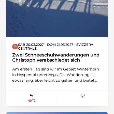
SAB 20.03.2027 - DOM 21.03.2027 • SVIZZERA
CENTRALE
Zwei Schneeschuhwanderungen und
Christoph verabschiedet sich
Am ersten Tag sind wir im Gebiet Winterhorn
in Hospental unterwegs. Die Wanderung ist
etwas lang, aber leicht zu gehen und bietet
eine schöne Aussicht über das Urserental und
den Gipfeln des Damma- und Galenstocks,
aber auch zum Gotthardpass und Pizzo
T2
Centrale. Am zweiten Tag fahren wir mit dem
Zug nach Oberwald im Obergoms. Dort
steigen wir auf den Hungerberg. Früher war