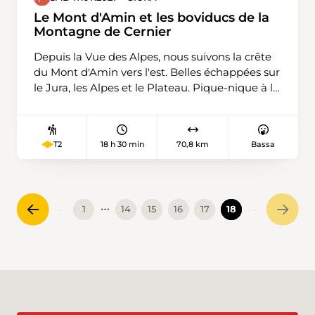
commencerons à Fankhaus (Trub) 879m,
Le Mont d'Amin et les boviducs de la
Höchstalden 1221m Schlüchtli 1278m Napf
Montagne de Cernier
1406m Stachelegg 1304m Obe Rathuse 1207m
Depuis la Vue des Alpes, nous suivons la crête
Totegg 1246m Chrüzbode 1155m et retour au
du Mont d'Amin vers l'est. Belles échappées sur
pont de départ.
le Jura, les Alpes et le Plateau. Pique-nique à la
Chaux d'Amin. Ensuite, nous descendons sur
Pertuis et revenons par les boviducs de la
Montagne de Cernier. Ce sont des chemins
18 h 30 min
70,8 km
Bassa
T2
destinés au départ au bétail, encadrés par des
murs de pierres sèches et plantés d'arbres,
agréablement ombragés en été.
…
1
14
15
16
17
18