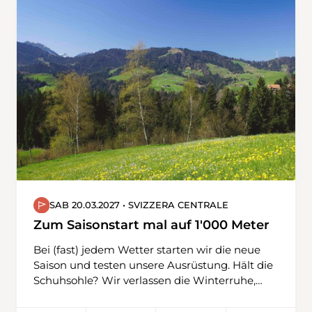
hier ein kleines Skigebiet, deren Skilifte seit
einigen Jahren zurückgebaut sind. Das
Panorama über das Goms und die Walliser
Berge ist grandios. Auf diesen beiden
Schneeschuhwanderungen verabschiedet sich
Christoph als Wanderleiter der Obwaldner
Wanderwege. Jetzt schon ein riesengrosses
Dankeschön für diesen super Einsatz.
SAB 20.03.2027 • SVIZZERA CENTRALE
Zum Saisonstart mal auf 1'000 Meter
Bei (fast) jedem Wetter starten wir die neue
Saison und testen unsere Ausrüstung. Hält die
Schuhsohle? Wir verlassen die Winterruhe,
wagen uns auf unterschiedliches Terrain,
gehen über Feld- und Waldwege, teilweise