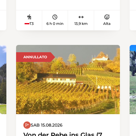
in Richtung der Kantonsgrenze zu
Obwalden. Vorerst begleitet uns
noch viel Wald, doch je höher wir
kommen, desto felsiger zeigt sich
T3
6 h 0 min
13,9 km
Alta
unser Gipfelziel. Der Fürstei reicht
doch über 2000 Meter und zeigt
sich von dieser Seite recht alpin.
Über den Verbindungsgrat zum
ANNULLATO
Rickhubel gelangen wir nach
Langis.
SAB 15.08.2026
Von der Rebe ins Glas (7.