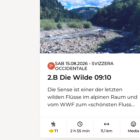
weiten Wiesen von Strassberg, über
das Skihaus Casanna und
schliesslich den ursprünglichen
Weg aus dem Tal zurück nach
Langwies.
SAB 15.08.2026 • SVIZZERA
OCCIDENTALE
2.B Die Wilde 09:10
Die Sense ist einer der letzten
wilden Flüsse im alpinen Raum und
vom WWF zum «schönsten Fluss
Europa’s» erkoren. In Zollhaus
vereinigen sich die kalte Sense aus
dem Gantrischgebiet und die
T1
2 h 55 min
11,1 km
Media
warme Sense aus dem Schwarzsee.