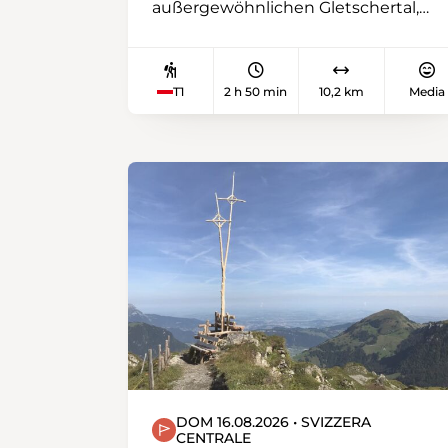
außergewöhnlichen Gletschertal,
beginnt mit einer Seilbahnfahrt
hinauf zur Riggisalp. Am
spektakulärsten sind die
T1
2 h 50 min
10,2 km
Media
majestätischen Bergahorne, die bis
zu einer Höhe von 1500 Metern
wachsen können.
DOM 16.08.2026 • SVIZZERA
CENTRALE