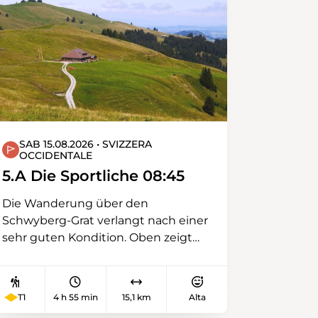
SAB 15.08.2026 • SVIZZERA
OCCIDENTALE
5.A Die Sportliche 08:45
Die Wanderung über den
Schwyberg-Grat verlangt nach einer
sehr guten Kondition. Oben zeigt
sich eine herrliche Aussicht auf das
Schweizer Mittelland, umgeben von
der Jura-Kette, den Freiburger
T1
4 h 55 min
15,1 km
Alta
Voralpen und den Berner