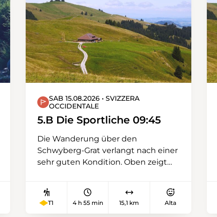
SAB 15.08.2026 • SVIZZERA
OCCIDENTALE
5.B Die Sportliche 09:45
Die Wanderung über den
Schwyberg-Grat verlangt nach einer
sehr guten Kondition. Oben zeigt
sich eine herrliche Aussicht auf das
Schweizer Mittelland, umgeben von
der Jura-Kette, den Freiburger
T1
4 h 55 min
15,1 km
Alta
Voralpen und den Berner