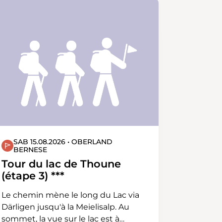
SAB 15.08.2026 • OBERLAND
BERNESE
Tour du lac de Thoune
(étape 3) ***
Le chemin mène le long du Lac via
Därligen jusqu'à la Meielisalp. Au
sommet, la vue sur le lac est à