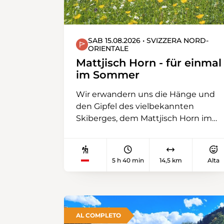
SAB 15.08.2026 • SVIZZERA NORD-
ORIENTALE
Mattjisch Horn - für einmal
im Sommer
Wir erwandern uns die Hänge und
den Gipfel des vielbekannten
Skiberges, dem Mattjisch Horn im
Schanfigg. Dieses Tal windet sich
von Chur hoch nach Arosa. Wir
steigen früher, im kleinen Dorf
5 h 40 min
14,5 km
Alta
Langwies, aus der Bahn und
wandern bergwärts durch Wälder,
über den Aussichtsort Pirigen
weiter bis zum Gipfel. Als
Abstiegsroute durchqueren wir die
AL COMPLETO