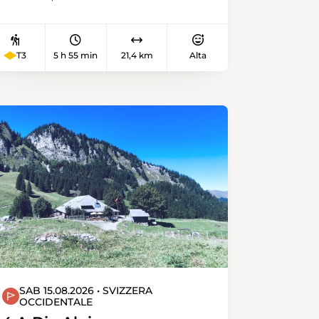
couper le souffle. Le pont
panoramique de Leissigen vous
attend.
T3
5 h 55 min
21,4 km
Alta
SAB 15.08.2026 • SVIZZERA
OCCIDENTALE