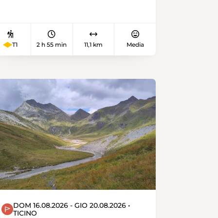
Europa’s» erkoren. In Zollhaus
vereinigen sich die kalte Sense aus
dem Gantrischgebiet und die
warme Sense aus dem Schwarzsee.
T1
2 h 55 min
11,1 km
Media
Entlang der warmen Sense
wandern wir von Plaffeien nach
Schwarzsee.
DOM 16.08.2026 - GIO 20.08.2026 •
TICINO