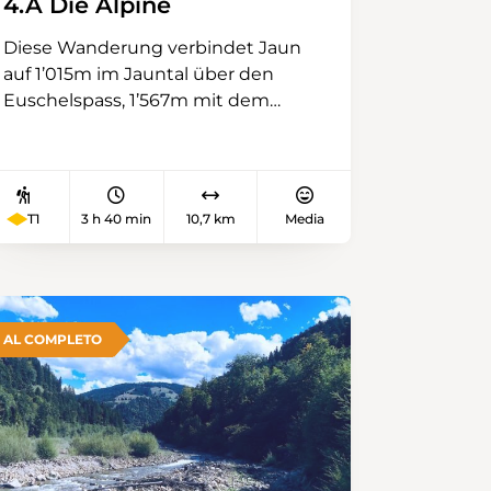
4.A Die Alpine
Diese Wanderung verbindet Jaun
auf 1’015m im Jauntal über den
Euschelspass, 1’567m mit dem
Schwarzsee auf 1'047m im Sensetal.
Wer auf dem Euschelspass gegen
Süden schaut, geniesst den Blick
auf die Gastlosen-Kette.
T1
3 h 40 min
10,7 km
Media
AL COMPLETO