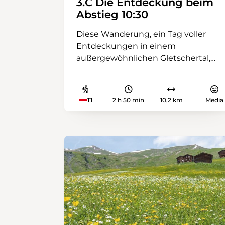
3.C Die Entdeckung beim
Abstieg 10:30
Diese Wanderung, ein Tag voller
Entdeckungen in einem
außergewöhnlichen Gletschertal,
beginnt mit einer Seilbahnfahrt
hinauf zur Riggisalp. Am
spektakulärsten sind die
T1
2 h 50 min
10,2 km
Media
majestätischen Bergahorne, die bis
zu einer Höhe von 1500 Metern
wachsen können.