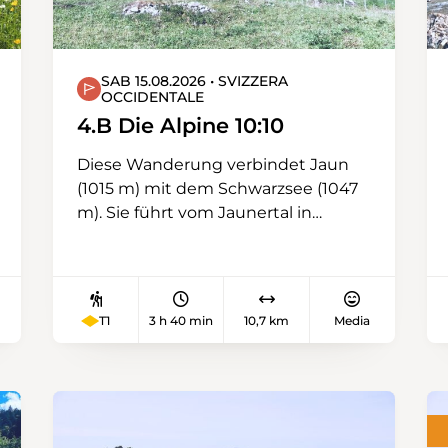
SAB 15.08.2026 • SVIZZERA
OCCIDENTALE
4.B Die Alpine 10:10
Diese Wanderung verbindet Jaun
(1015 m) mit dem Schwarzsee (1047
m). Sie führt vom Jaunertal in
Gruyère über den Euschelspass
(1567 m) ins Sensebezirk. Vom Pass
aus hat man einen herrlichen Blick
insbesondere auf die Gastlosen-
T1
3 h 40 min
10,7 km
Media
Kette.