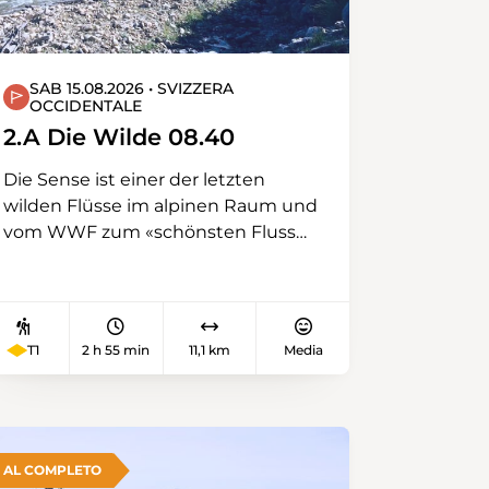
SAB 15.08.2026 • SVIZZERA
OCCIDENTALE
2.A Die Wilde 08.40
Die Sense ist einer der letzten
wilden Flüsse im alpinen Raum und
vom WWF zum «schönsten Fluss
Europa’s» erkoren. In Zollhaus
vereinigen sich die kalte Sense aus
dem Gantrischgebiet und die
warme Sense aus dem Schwarzsee.
T1
2 h 55 min
11,1 km
Media
Entlang der warmen Sense
wandern wir von Plaffeien nach
Schwarzsee.
AL COMPLETO