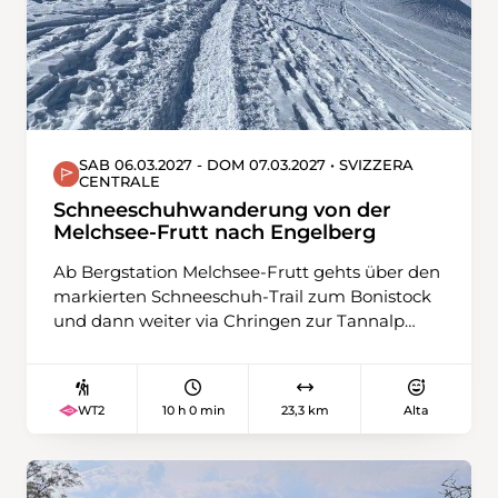
SAB 06.03.2027 - DOM 07.03.2027 • SVIZZERA
CENTRALE
Schneeschuhwanderung von der
Melchsee-Frutt nach Engelberg
Ab Bergstation Melchsee-Frutt gehts über den
markierten Schneeschuh-Trail zum Bonistock
und dann weiter via Chringen zur Tannalp
hinunter. Nach einer Pause im Restaurant
führt unser Weg über Zylflucht bis zur
Gentalstrasse hinunter. Die letzten rund 2
10 h 0 min
23,3 km
Alta
WT2
Kilometer laufen wir aus Rücksicht auf die
gegenüberliegende Wildruhezone der
Bergstrasse entlang zu unserer Herberge im
Hotel Engstlenalp. Am zweiten Tag laufen wir