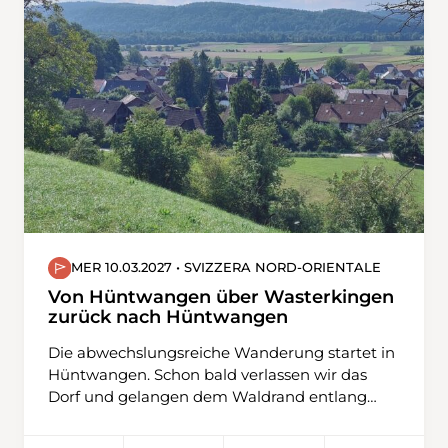
zuerst über den Engstlensee und danach via
Steitäli zum Jochpass. Der Abstieg führt uns
zum Trübsee und dann zur Bergstation
Älplerseil, wo wir die Seilbahn nach Unter
Trübsee nutzen, bevor wir nach Engelberg
wandern.
MER 10.03.2027 • SVIZZERA NORD-ORIENTALE
Von Hüntwangen über Wasterkingen
zurück nach Hüntwangen
Die abwechslungsreiche Wanderung startet in
Hüntwangen. Schon bald verlassen wir das
Dorf und gelangen dem Waldrand entlang
und oberhalb vom Rebberg zur Rüti. Weiter
übers Feld geht es nun nach Wasterkingen,