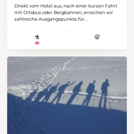
Direkt vom Hotel aus, nach einer kurzen Fahrt
mit Ortsbus oder Bergbahnen, erreichen wir
zahlreiche Ausgangspunkte für
abwechslungsreiche Schneeschuhtouren. Ob
gemütlich oder anspruchsvollere
Unternehmung – es ist für alle etwas dabei.
Ziele wie die Tschentenalp, die Tour vom
Stierebärg zum Luegli oder kürzere und
längere Runden laden zum Entdecken ein.
Den besonders Ambitionierten gelingt
vielleicht sogar der eine oder andere Gipfel mit
klangvollen Namen wie Bunderspitz,
Ammertespitz oder Tschingellochtighore. Wir
wohnen im persönlich geführten und
traditionsreichen Hotel Hari im Schlegeli mit
Halbpension, reichhaltigem Frühstück, 4-
Gang-Abendessen und Wellnessoase. Das
Zentrum ist in rund zehn Gehminuten
erreichbar. Wir werden wiederum mit drei
Wanderleitenden unterwegs sein und haben