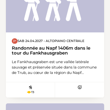
Boudry.
SAB 24.04.2027 • ALTOPIANO CENTRALE
Randonnée au Napf 1406m dans le
tour du Fankhausgraben
Le Fankhausgraben est une vallée latérale
sauvage et préservée située dans la commune
de Trub, au cœur de la région du Napf
(Emmental, Canton de Berne). Ce fossé
typique a été entièrement façonné par
l'érosion hydraulique, la région n'ayant pas été
T3
recouverte par les glaciers lors de la dernière
période glaciaire. Le tour du Fankhausgraben,
c'est une boucle de crête plus exigeante qui