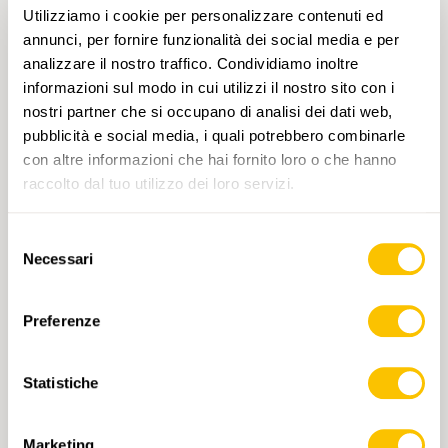
T1
Meist folgen wir alten Ackerwegen, die der
Utilizziamo i cookie per personalizzare contenuti ed
Landschaft ihren ursprünglichen Charme
annunci, per fornire funzionalità dei social media e per
lassen.Nur kurze Abschnitte verlaufen auf
analizzare il nostro traffico. Condividiamo inoltre
festen, kaum befahrenen Straßen. So
informazioni sul modo in cui utilizzi il nostro sito con i
geniessen wir eine ruhige, naturnahe
nostri partner che si occupano di analisi dei dati web,
Wanderung durch offene Felder und weite
pubblicità e social media, i quali potrebbero combinarle
Ausblicke.Unterwegs kreuzen wir alte
con altre informazioni che hai fornito loro o che hanno
Burgruinen, die unsere Aussicht zusätzlich
raccolto dal tuo utilizzo dei loro servizi.
bereichern. Über Singen fahren wir zurück
nach Schaffhausen.
Selezione
Necessari
del
consenso
Preferenze
MER 07.04.2027 • SVIZZERA NORD-ORIENTALE
Rundwanderung bei Bülach
Statistiche
Vorbei am Spital und durch den Bannhalden-
Wald erreichen wir die Glatt. Wir wandern auf
Marketing