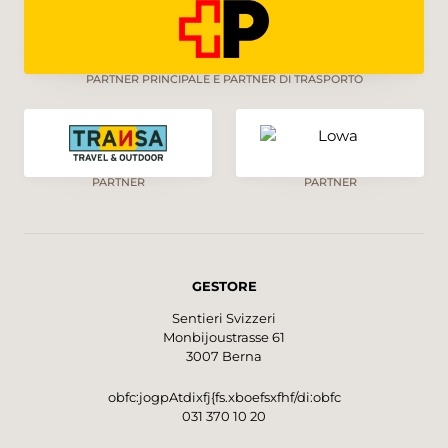
PARTNER PRINCIPALE E PARTNER DI TRASPORTO
PARTNER
PARTNER
GESTORE
Sentieri Svizzeri
Monbijoustrasse 61
3007 Berna
obfc:jogpAtdixfj{fs.xboefsxfhf/di:obfc
031 370 10 20