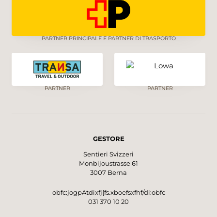
PARTNER PRINCIPALE E PARTNER DI TRASPORTO
PARTNER
PARTNER
GESTORE
Sentieri Svizzeri
Monbijoustrasse 61
3007 Berna
obfc:jogpAtdixfj{fs.xboefsxfhf/di:obfc
031 370 10 20