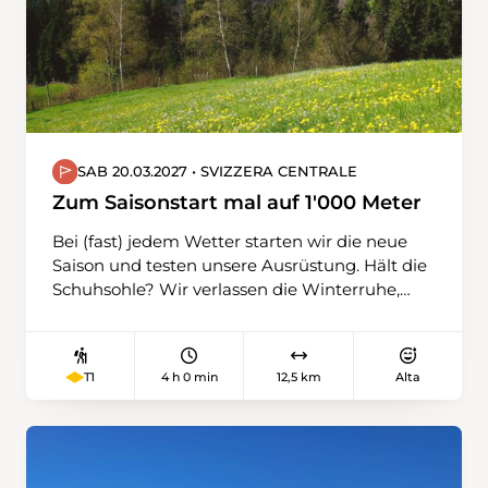
Wanderwege. Jetzt schon ein riesengrosses
Dankeschön für diesen super Einsatz.
SAB 20.03.2027 • SVIZZERA CENTRALE
Zum Saisonstart mal auf 1'000 Meter
Bei (fast) jedem Wetter starten wir die neue
Saison und testen unsere Ausrüstung. Hält die
Schuhsohle? Wir verlassen die Winterruhe,
wagen uns auf unterschiedliches Terrain,
gehen über Feld- und Waldwege, teilweise
befestigte, immer leicht aufwärts. Wir
4 h 0 min
12,5 km
Alta
T1
schnuppern auch schon erste Höhenluft (über
1'000 m) und stärken uns unterwegs mit
einem Kaffee. An der Kleinen Emme
schliessen wir die Wanderung ab.