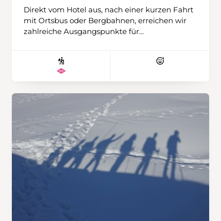
Direkt vom Hotel aus, nach einer kurzen Fahrt
mit Ortsbus oder Bergbahnen, erreichen wir
zahlreiche Ausgangspunkte für
abwechslungsreiche Schneeschuhtouren. Ob
gemütlich oder anspruchsvollere
Unternehmung – es ist für alle etwas dabei.
Ziele wie die Tschentenalp, die Tour vom
Stierebärg zum Luegli oder kürzere und
längere Runden laden zum Entdecken ein.
Den besonders Ambitionierten gelingt
vielleicht sogar der eine oder andere Gipfel mit
klangvollen Namen wie Bunderspitz,
Ammertespitz oder Tschingellochtighore. Wir
wohnen im persönlich geführten und
traditionsreichen Hotel Hari im Schlegeli mit
Halbpension, reichhaltigem Frühstück, 4-
Gang-Abendessen und Wellnessoase. Das
Zentrum ist in rund zehn Gehminuten
erreichbar. Wir werden wiederum mit drei
Wanderleitenden unterwegs sein und haben