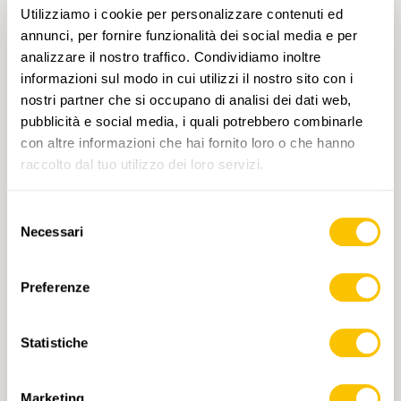
T1
Meist folgen wir alten Ackerwegen, die der
Utilizziamo i cookie per personalizzare contenuti ed
Landschaft ihren ursprünglichen Charme
annunci, per fornire funzionalità dei social media e per
lassen.Nur kurze Abschnitte verlaufen auf
analizzare il nostro traffico. Condividiamo inoltre
festen, kaum befahrenen Straßen. So
informazioni sul modo in cui utilizzi il nostro sito con i
geniessen wir eine ruhige, naturnahe
nostri partner che si occupano di analisi dei dati web,
Wanderung durch offene Felder und weite
pubblicità e social media, i quali potrebbero combinarle
Ausblicke.Unterwegs kreuzen wir alte
con altre informazioni che hai fornito loro o che hanno
Burgruinen, die unsere Aussicht zusätzlich
raccolto dal tuo utilizzo dei loro servizi.
bereichern. Über Singen fahren wir zurück
nach Schaffhausen.
Selezione
Necessari
del
consenso
Preferenze
MER 07.04.2027 • SVIZZERA NORD-ORIENTALE
Rundwanderung bei Bülach
Statistiche
Vorbei am Spital und durch den Bannhalden-
Wald erreichen wir die Glatt. Wir wandern auf
Marketing