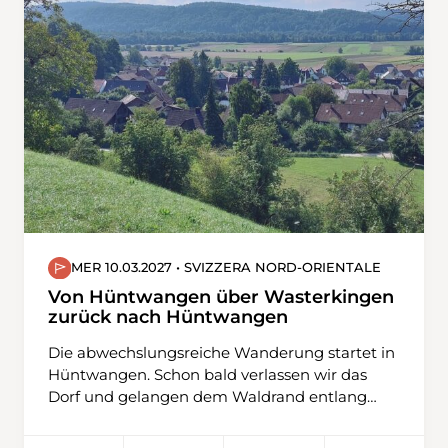
zuerst über den Engstlensee und danach via
Steitäli zum Jochpass. Der Abstieg führt uns
zum Trübsee und dann zur Bergstation
Älplerseil, wo wir die Seilbahn nach Unter
Trübsee nutzen, bevor wir nach Engelberg
wandern.
MER 10.03.2027 • SVIZZERA NORD-ORIENTALE
Von Hüntwangen über Wasterkingen
zurück nach Hüntwangen
Die abwechslungsreiche Wanderung startet in
Hüntwangen. Schon bald verlassen wir das
Dorf und gelangen dem Waldrand entlang
und oberhalb vom Rebberg zur Rüti. Weiter
übers Feld geht es nun nach Wasterkingen,