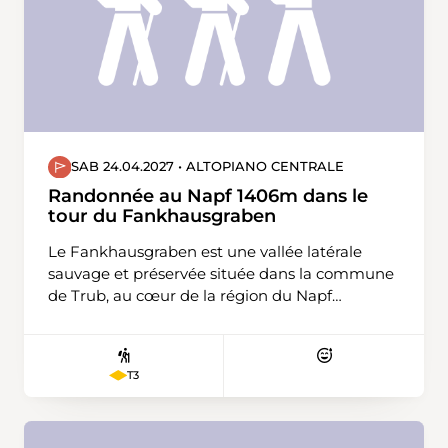
Boudry.
SAB 24.04.2027 • ALTOPIANO CENTRALE
Randonnée au Napf 1406m dans le
tour du Fankhausgraben
Le Fankhausgraben est une vallée latérale
sauvage et préservée située dans la commune
de Trub, au cœur de la région du Napf
(Emmental, Canton de Berne). Ce fossé
typique a été entièrement façonné par
l'érosion hydraulique, la région n'ayant pas été
T3
recouverte par les glaciers lors de la dernière
période glaciaire. Le tour du Fankhausgraben,
c'est une boucle de crête plus exigeante qui