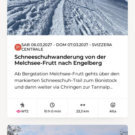
SAB 06.03.2027 - DOM 07.03.2027 • SVIZZERA
CENTRALE
Schneeschuhwanderung von der
Melchsee-Frutt nach Engelberg
Ab Bergstation Melchsee-Frutt gehts über den
markierten Schneeschuh-Trail zum Bonistock
und dann weiter via Chringen zur Tannalp
hinunter. Nach einer Pause im Restaurant
führt unser Weg über Zylflucht bis zur
Gentalstrasse hinunter. Die letzten rund 2
10 h 0 min
23,3 km
Alta
WT2
Kilometer laufen wir aus Rücksicht auf die
gegenüberliegende Wildruhezone der
Bergstrasse entlang zu unserer Herberge im
Hotel Engstlenalp. Am zweiten Tag laufen wir