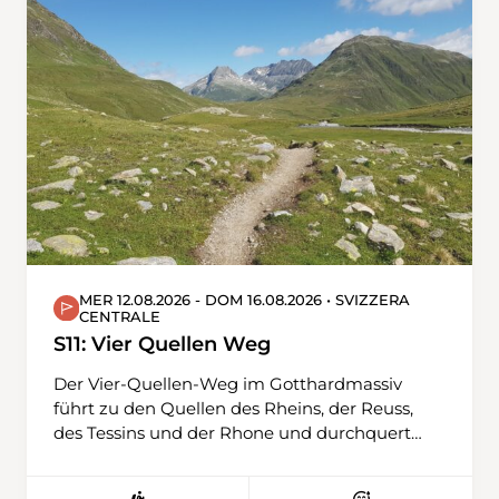
erreichen wir das imposante Falhörnli. Jetzt
geht es steil durch Wald und Weiden zum
Nübrüechli. Nun haben wir die meiste Höhe
überwunden und es geht gemächlicher
Richtung Langis. Doch vorher schlängelt sich
unser Weg dem noch jungen Bachlauf der
Grossen Schlieren entlang und wir geniessen
eine Erfrischung im Schwendi Kaltbad.
MER 12.08.2026 - DOM 16.08.2026 • SVIZZERA
CENTRALE
S11: Vier Quellen Weg
Der Vier-Quellen-Weg im Gotthardmassiv
führt zu den Quellen des Rheins, der Reuss,
des Tessins und der Rhone und durchquert
dabei Kantone und Alpenpässe. Er bietet
abwechslungsreiche Landschaften zwischen