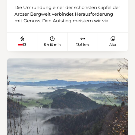
Die Umrundung einer der schönsten Gipfel der
Aroser Bergwelt verbindet Herausforderung
mit Genuss. Den Aufstieg meistern wir via
Furggatobel zur Schiesshornfurgga.
Anschliessend führt unser Weg hinunter zum
Alteinsee, der eingebettet in die impossante
5 h 10 min
13,6 km
Alta
T3
Berglandschaft zu unseren Füssen liegt. Vorbei
an den rauschenden Altein-Wasserfällen
wandern wir entlang des Welschtobelbachs
zurück nach Arosa.