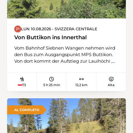
LUN 10.08.2026 • SVIZZERA CENTRALE
Von Buttikon ins Innerthal
Vom Bahnhof Siebnen Wangen nehmen wird
den Bus zum Ausgangspunkt MPS Buttikon.
Von dort kommt der Aufstieg zur Lauihöchi ,
dann über die Grossfeldredeten runter ins
Ramseli im Trepsental. Der Aufstieg zur
Trepsenalp unter den Felsen der
5 h 25 min
12,2 km
Alta
T3
Bockmattliwand zur Alp Schwarzenegg. Von
dort ist der Wägitalersee zu sehen. Dann folgt
der Marsch zur Bushaltestelle Innerthal von
dort nehmen wir den Bus zum Bahnhof
AL COMPLETO
Siebnen Wangen