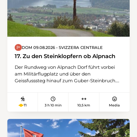
DOM 09.08.2026 • SVIZZERA CENTRALE
17. Zu den Steinklopfern ob Alpnach
Der Rundweg von Alpnach Dorf führt vorbei
am Militärflugplatz und über den
Geissfusssteg hinauf zum Guber-Steinbruch.
Dort werden jährlich rund 30'000 Tonnen
Quarzsandstein verarbeitet, deren Klopfen
schon von Weitem hörbar ist. Viele
3 h 10 min
10,5 km
Media
T1
Pflastersteine in Schweizer Altstädten
stammen von hier. Wir werden auf dem nahen
Guberweid Grillplatz rasten und das
Mittagessen einnehmen. Auf dem Rückweg
erinnert der Sentiero dei Cavatori an die