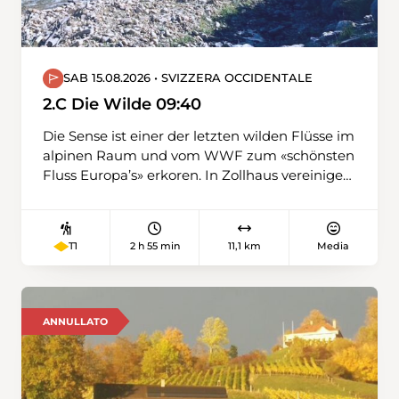
SAB 15.08.2026 • SVIZZERA OCCIDENTALE
2.C Die Wilde 09:40
Die Sense ist einer der letzten wilden Flüsse im
alpinen Raum und vom WWF zum «schönsten
Fluss Europa’s» erkoren. In Zollhaus vereinigen
sich die kalte Sense aus dem Gantrischgebiet
und die warme Sense aus dem Schwarzsee.
Entlang der warmen Sense wandern wir von
2 h 55 min
11,1 km
Media
T1
Plaffeien nach Schwarzsee.
ANNULLATO