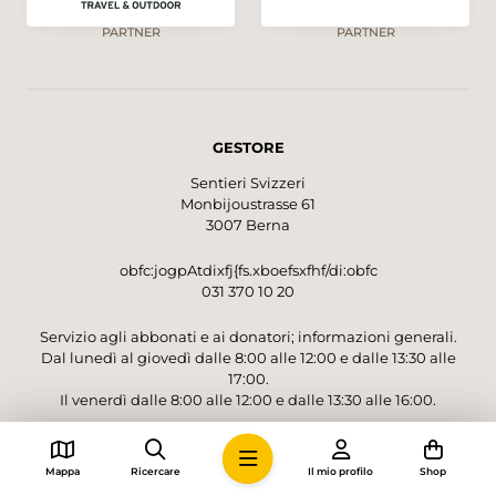
PARTNER
PARTNER
GESTORE
Sentieri Svizzeri
Monbijoustrasse 61
3007 Berna
obfc:jogpAtdixfj{fs.xboefsxfhf/di:obfc
031 370 10 20
Servizio agli abbonati e ai donatori; informazioni generali.
Dal lunedì al giovedì dalle 8:00 alle 12:00 e dalle 13:30 alle
17:00.
Il venerdì dalle 8:00 alle 12:00 e dalle 13:30 alle 16:00.
CONTATTO PER RICHIESTE
Mappa
Ricercare
Il mio profilo
Shop