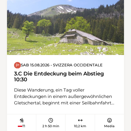
Lavin.
SAB 15.08.2026 • SVIZZERA OCCIDENTALE
3.C Die Entdeckung beim Abstieg
10:30
Diese Wanderung, ein Tag voller
Entdeckungen in einem außergewöhnlichen
Gletschertal, beginnt mit einer Seilbahnfahrt
hinauf zur Riggisalp. Am spektakulärsten sind
die majestätischen Bergahorne, die bis zu
einer Höhe von 1500 Metern wachsen können.
2 h 50 min
10,2 km
Media
T1