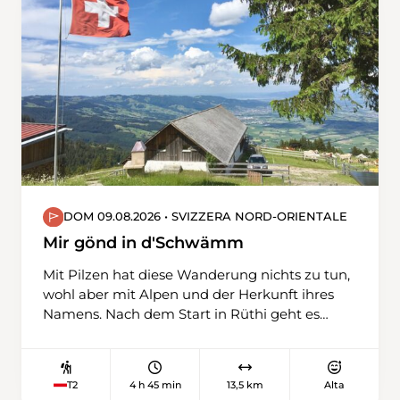
italienischen Steinarbeiter und führt über die
Piazzetta degli Emigranti zurück nach Alpnach
Dorf.
DOM 09.08.2026 • SVIZZERA NORD-ORIENTALE
Mir gönd in d'Schwämm
Mit Pilzen hat diese Wanderung nichts zu tun,
wohl aber mit Alpen und der Herkunft ihres
Namens. Nach dem Start in Rüthi geht es
gleich ‹obsig›. Zuerst führt der Weg durch das
Dorf und dann immer steiler durch das
tobelartige Gelände von Planggi. Im ersten Teil
4 h 45 min
13,5 km
Alta
T2
der Wanderung sind 800 Höhenmeter zu