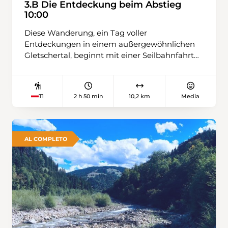
3.B Die Entdeckung beim Abstieg
10:00
Diese Wanderung, ein Tag voller
Entdeckungen in einem außergewöhnlichen
Gletschertal, beginnt mit einer Seilbahnfahrt
hinauf zur Riggisalp. Am spektakulärsten sind
die majestätischen Bergahorne, die bis zu
einer Höhe von 1500 Metern wachsen können.
2 h 50 min
10,2 km
Media
T1
AL COMPLETO