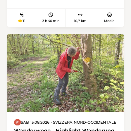
(1567 m) ins Sensebezirk. Vom Pass aus hat
man einen herrlichen Blick insbesondere auf
die Gastlosen-Kette.
3 h 40 min
10,7 km
Media
T1
SAB 15.08.2026 • SVIZZERA NORD-OCCIDENTALE
Wanderwege - Highlight Wanderung