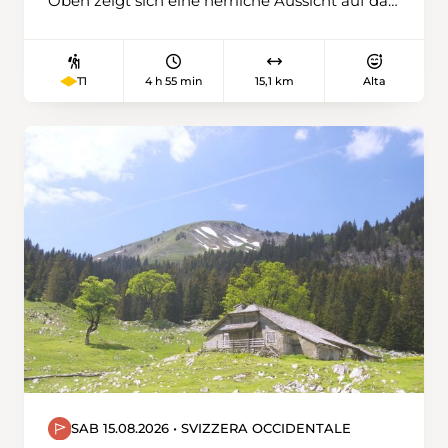
Oben zeigt sich eine herrliche Aussicht auf das
Schweizer Mittelland, umgeben von der Jura-
Kette, den Freiburger Voralpen und den
Berner Hochalpen.
4 h 55 min
15,1 km
Alta
T1
SAB 15.08.2026 • SVIZZERA OCCIDENTALE