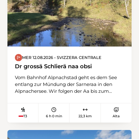
MER 12.08.2026 • SVIZZERA CENTRALE
Dr grossä Schlierä naa obsi
Vom Bahnhof Alpnachstad geht es dem See
entlang zur Mündung der Sarneraa in den
Alpnachersee. Wir folgen der Aa bis zum
Gruänsammler nahe der Mündung der
Grossen Schlieren in die Sarneraa. Leicht
aufwärts auf dem Weg folgend, erreichen wir
6 h 0 min
22,3 km
Alta
T3
Schoried. Da entfernt sich der Weg mehr oder
weniger vom Bachlauf, Strassen und
Wanderwege wechseln sich ab. Die Steigung
nimmt zu und nach einem kurzen Abstieg