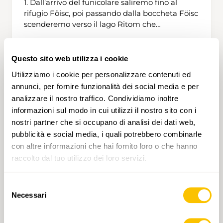
1. Dall’arrivo del funicolare saliremo fino al
rifugio Föisc, poi passando dalla boccheta Föisc
scenderemo verso il lago Ritom che
costegggeremo percorrendo il sentiero
didattico per arrivare al lago Cadagno e poi
all’ononima capanna dove pernotteremo. 2.
Questo sito web utilizza i cookie
9 h 55 min
31,5 km
Alta
Dalla Capanna Cadagno andiamo in direzione
Utilizziamo i cookie per personalizzare contenuti ed
passo delll’Uomo per poi salire verso la Val
annunci, per fornire funzionalità dei social media e per
Cadlimo da dove arriveremo alla capanna
analizzare il nostro traffico. Condividiamo inoltre
Cadlimo dove staremo la notte. 3. Dalla
AL COMPLETO
informazioni sul modo in cui utilizzi il nostro sito con i
Capanna Cadlimo ridiscenderemo passando
nostri partner che si occupano di analisi dei dati web,
dai vari laghetti: di Dentro, Scuro, laghetti di
Taneda e il lago Tom per arrivare al lago Ritom
pubblicità e social media, i quali potrebbero combinarle
e infine alla funicalare per risendere a Piotta
con altre informazioni che hai fornito loro o che hanno
raccolto dal tuo utilizzo dei loro servizi.
Selezione
Necessari
del
consenso