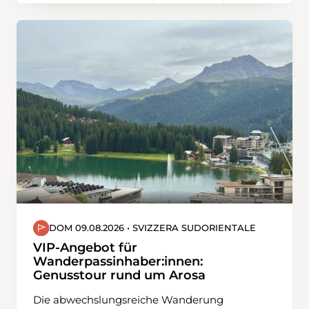
bewältigen. Bei der Inneralp ist der Aufstieg
fast geschafft. Belohnt werden wir mit
herrlichen Ausblicken auf die Vorarlberger
Berge, das Rheintal und den Bodensee. Nach
der Mittagsrast wandern wir talwärts durch die
Alpgebiete des Diepoldsauer-, Kriessener- und
Montlinger Schwamms. Der Abstieg durch die
Alpweiden ist teilweise steil. Zum Abschluss
unserer Rundtour wandern wir durch kleine
Weiler, passieren den Hirschensprung und
erreichen Rüthi. Letzte Infos zur Wanderung
am Vortag der Wanderung über unser
Wandertelefon 071 383 30 31.
DOM 09.08.2026 • SVIZZERA SUDORIENTALE
VIP-Angebot für
Wanderpassinhaber:innen:
Genusstour rund um Arosa
Die abwechslungsreiche Wanderung