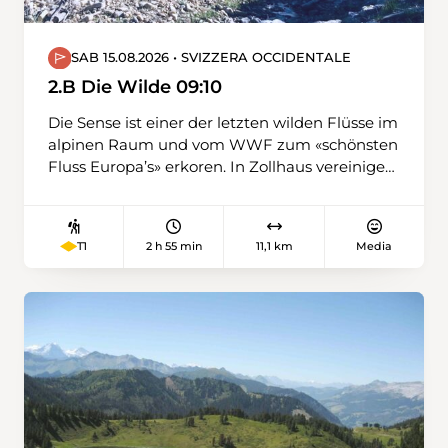
SAB 15.08.2026 • SVIZZERA OCCIDENTALE
2.B Die Wilde 09:10
Die Sense ist einer der letzten wilden Flüsse im
alpinen Raum und vom WWF zum «schönsten
Fluss Europa’s» erkoren. In Zollhaus vereinigen
sich die kalte Sense aus dem Gantrischgebiet
und die warme Sense aus dem Schwarzsee.
Entlang der warmen Sense wandern wir von
2 h 55 min
11,1 km
Media
T1
Plaffeien nach Schwarzsee.