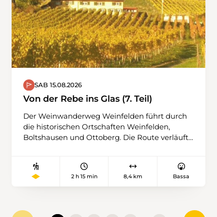
SAB 15.08.2026
Von der Rebe ins Glas (7. Teil)
Der Weinwanderweg Weinfelden führt durch
die historischen Ortschaften Weinfelden,
Boltshausen und Ottoberg. Die Route verläuft
mitten durch eine reizvolle Kulturlandschaft,
geprägt von sanften Hügeln und gepflegten
Rebbergen. Unterwegs bietet sich die
2 h 15 min
8,4 km
Bassa
Gelegenheit, regionale Winzerinnen und
Winzer persönlich kennenzulernen und mehr
über den lokalen Weinbau zu erfahren.
Verschiedene Stationen laden zum Verweilen