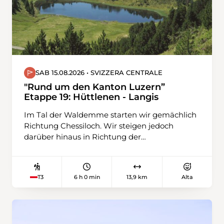
SAB 15.08.2026 • SVIZZERA CENTRALE
"Rund um den Kanton Luzern”
Etappe 19: Hüttlenen - Langis
Im Tal der Waldemme starten wir gemächlich
Richtung Chessiloch. Wir steigen jedoch
darüber hinaus in Richtung der
Kantonsgrenze zu Obwalden. Vorerst begleitet
uns noch viel Wald, doch je höher wir
kommen, desto felsiger zeigt sich unser
6 h 0 min
13,9 km
Alta
T3
Gipfelziel. Der Fürstei reicht doch über 2000
Meter und zeigt sich von dieser Seite recht
alpin. Über den Verbindungsgrat zum
Rickhubel gelangen wir nach Langis.