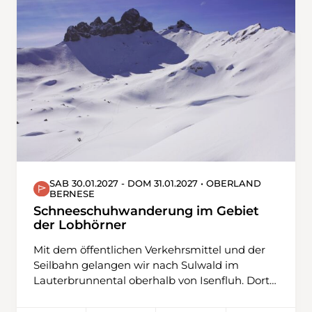
um die Alp Hintersäss und dann zurück über
Mädemsvorsäss zum Berggasthaus zur
Einkehr. Und das Bähnli bringt uns sicher
wieder zurück zum Ausgangspunkt. Ein
perfekter Winterausflug in weniger
bekanntem Terrain!
SAB 30.01.2027 - DOM 31.01.2027 • OBERLAND
BERNESE
Schneeschuhwanderung im Gebiet
der Lobhörner
Mit dem öffentlichen Verkehrsmittel und der
Seilbahn gelangen wir nach Sulwald im
Lauterbrunnental oberhalb von Isenfluh. Dort
startet unsere Wanderung auf dem
Suhlwaldtrail in Richtung Mederalp mit Blick