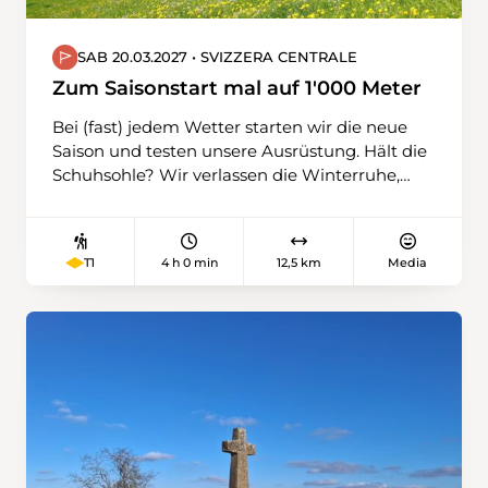
SAB 20.03.2027 • SVIZZERA CENTRALE
Zum Saisonstart mal auf 1'000 Meter
Bei (fast) jedem Wetter starten wir die neue
Saison und testen unsere Ausrüstung. Hält die
Schuhsohle? Wir verlassen die Winterruhe,
wagen uns auf unterschiedliches Terrain,
gehen über Feld- und Waldwege, teilweise
befestigte, immer leicht aufwärts. Wir
4 h 0 min
12,5 km
Media
T1
schnuppern auch schon erste Höhenluft (über
1'000 m) und stärken uns unterwegs mit
einem Kaffee. An der Kleinen Emme
schliessen wir die Wanderung ab.