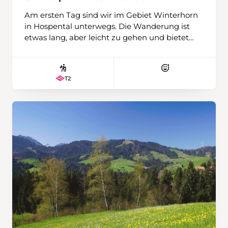
Am ersten Tag sind wir im Gebiet Winterhorn
in Hospental unterwegs. Die Wanderung ist
etwas lang, aber leicht zu gehen und bietet
eine schöne Aussicht über das Urserental und
den Gipfeln des Damma- und Galenstocks,
aber auch zum Gotthardpass und Pizzo
T2
Centrale. Am zweiten Tag fahren wir mit dem
Zug nach Oberwald im Obergoms. Dort
steigen wir auf den Hungerberg. Früher war
hier ein kleines Skigebiet, deren Skilifte seit
einigen Jahren zurückgebaut sind. Das
Panorama über das Goms und die Walliser
Berge ist grandios. Auf diesen beiden
Schneeschuhwanderungen verabschiedet sich
Christoph als Wanderleiter der Obwaldner
Wanderwege. Jetzt schon ein riesengrosses
Dankeschön für diesen super Einsatz.