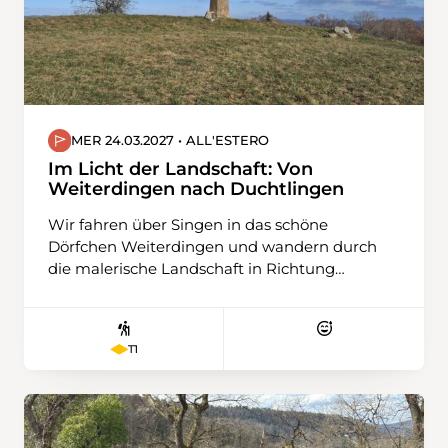
MER 24.03.2027 • ALL'ESTERO
Im Licht der Landschaft: Von
Weiterdingen nach Duchtlingen
Wir fahren über Singen in das schöne
Dörfchen Weiterdingen und wandern durch
die malerische Landschaft in Richtung
Philipsberg. Die Route führt uns über sanfte
Hügel, immer wieder bergauf und bergab,
eingebettet zwischen weitläufigen Feldern.
T1
Meist folgen wir alten Ackerwegen, die der
Landschaft ihren ursprünglichen Charme
lassen.Nur kurze Abschnitte verlaufen auf
festen, kaum befahrenen Straßen. So
geniessen wir eine ruhige, naturnahe