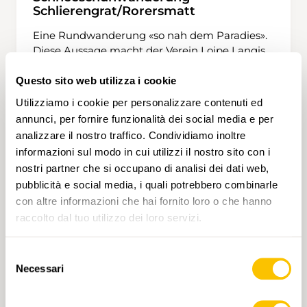
Schlierengrat/Rorersmatt
Eine Rundwanderung «so nah dem Paradies».
Diese Aussage macht der Verein Loipe Langis,
und wir kommen auch in den Genuss dieser
herrlichen, einmaligen Landschaft. Nach
Questo sito web utilizza i cookie
wenigen Minuten spüren wir die wunderbare
Utilizziamo i cookie per personalizzare contenuti ed
Landschaft, abseits der anderen Langis-
annunci, per fornire funzionalità dei social media e per
4 h 30 min
10,0 km
Alta
WT2
Geniessenden. Der Anstieg bis zur
analizzare il nostro traffico. Condividiamo inoltre
Kantonsgrenze Luzern führt durch Wald und
informazioni sul modo in cui utilizzi il nostro sito con i
offene Hochmoorweiden. Ab da gibt es ein
nostri partner che si occupano di analisi dei dati web,
stetiges Auf und Ab auf dem Schlierengrat, bis
pubblicità e social media, i quali potrebbero combinarle
zum Punkt 1718. Jetzt beginnt der Abstieg ins
Grosschlierental. In Rorersmatt ist Mittagshalt,
con altre informazioni che hai fornito loro o che hanno
hoffentlich an der wärmenden Februarsonne.
raccolto dal tuo utilizzo dei loro servizi.
Die Tour führt weiter bis an die Grosse Schliere
und zurück zum Schwendi Kaltbad und
Selezione
Langis.
Necessari
del
consenso