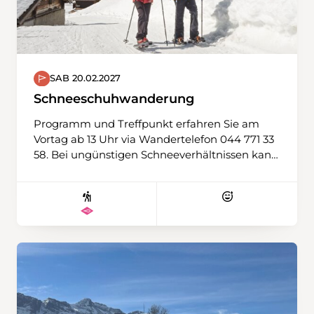
SAB 20.02.2027
Schneeschuhwanderung
Programm und Treffpunkt erfahren Sie am
Vortag ab 13 Uhr via Wandertelefon 044 771 33
58. Bei ungünstigen Schneeverhältnissen kann
auch eine Winterwanderung durchgeführt
werden. Ausrüstung: Schneeschuhe, Stöcke,
Ersatz-T-Shirt, Verpflegung aus dem Rucksack,
Thermosflasche mit warmem Tee wird
empfohlen.