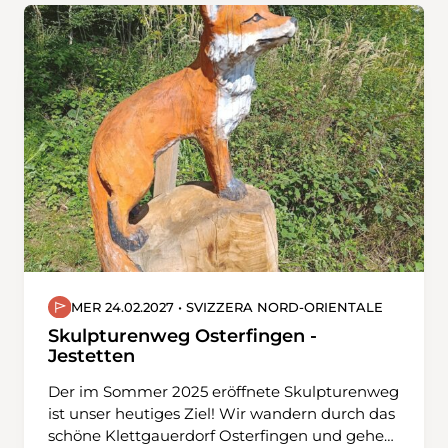
einem alten Grenzweg zwischen Obwalden
und dem Haslital hinauf zur Halgenfluh, die in
den Karten als Halgenflüö bezeichnet ist. Dort
geniessen wir eine schöne Aussicht Richtung
Haslital. Nach der Mittagsrast geht es, mit Blick
nach Obwalden, nur noch abwärts via
Feldmoos, Büel, Unghüri zurück zum
Brünigpass.
MER 24.02.2027 • SVIZZERA NORD-ORIENTALE
Skulpturenweg Osterfingen -
Jestetten
Der im Sommer 2025 eröffnete Skulpturenweg
ist unser heutiges Ziel! Wir wandern durch das
schöne Klettgauerdorf Osterfingen und gehen