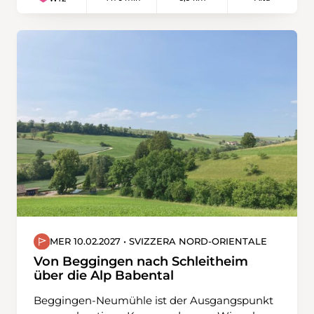
die Berner Alpen belohnt. Weiter geht es zum
Bärghuis auf Schönbüel, wo wir unsere
Mittagsrast einlegen. Anschliessend führt uns
unsere Tour zurück zum Ausgangspunkt beim
Turren.
MER 10.02.2027 • SVIZZERA NORD-ORIENTALE
Von Beggingen nach Schleitheim
über die Alp Babental
Beggingen-Neumühle ist der Ausgangspunkt