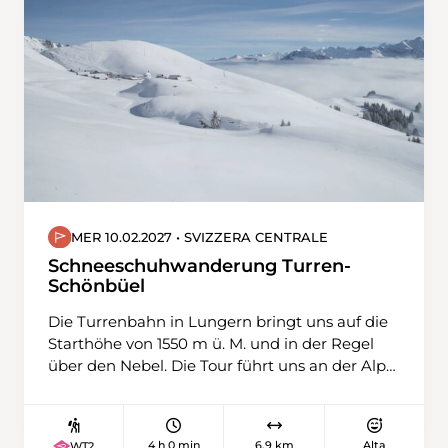
MER 10.02.2027 • SVIZZERA CENTRALE
Schneeschuhwanderung Turren-
Schönbüel
Die Turrenbahn in Lungern bringt uns auf die
Starthöhe von 1550 m ü. M. und in der Regel
über den Nebel. Die Tour führt uns an der Alp
Breitenfeld vorbei hinauf zum Biet. Dort
werden wir bei guter Fernsicht mit einem
wunderbaren Blick weit ins Mittelland und in
4 h 0 min
6,9 km
Alta
WT2