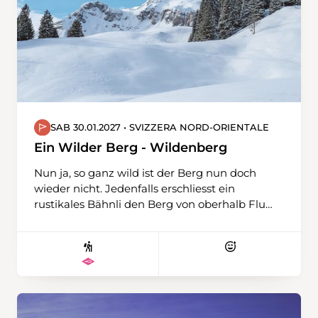
SAB 30.01.2027 • SVIZZERA NORD-ORIENTALE
Ein Wilder Berg - Wildenberg
Nun ja, so ganz wild ist der Berg nun doch
wieder nicht. Jedenfalls erschliesst ein
rustikales Bähnli den Berg von oberhalb Flums
aus und macht ihn schon mal gut erreichbar.
Dort oben, hinter dem Berggasthaus
Schönhalden (tönt schon angenehmer)
erwartet uns dann eine verschneite Landschaft
mit Wäldern, Lichtungen und Alpen, die eine
fantastische Schneeschuhtour verspricht. Es
geht rauf und runter, in einem grossen Bogen