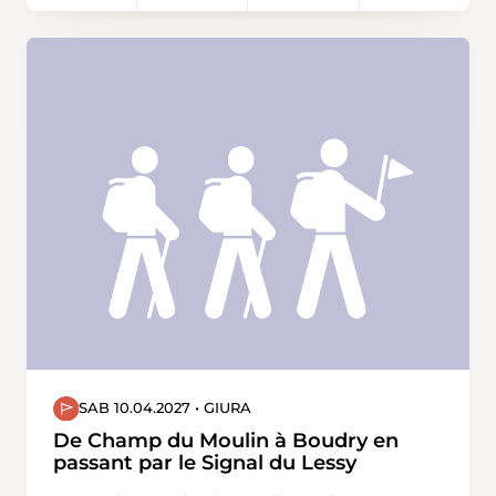
wieder Richtung Süden. Beim
Strassenverkehrsamt überqueren wir die
Bahnlinie. Durch die Wälder «Lärchenischlag»
und «Hinter Vorliebere» wandern wir ohne
grosse Höhenunterschiede zurück zum
Bahnhof Bülach oder für einen Schlusstrunk in
die Altstadt von Bülach.
SAB 10.04.2027 • GIURA
De Champ du Moulin à Boudry en
passant par le Signal du Lessy