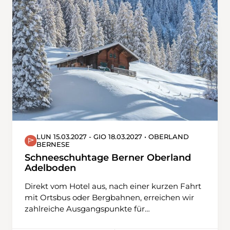
folgen werden. Durch Wald und teils schmale
Pfade geht es immer leicht bergab, vorbei an
der Forsthütte zum Langacker mit herrlicher
Aussicht übers Tal. Auf Feldwegen und
entlang von Rebbergen wandern wir hinunter
nach Hüntwangen ans Ziel der Wanderung.
LUN 15.03.2027 - GIO 18.03.2027 • OBERLAND
BERNESE
Schneeschuhtage Berner Oberland
Adelboden
Direkt vom Hotel aus, nach einer kurzen Fahrt
mit Ortsbus oder Bergbahnen, erreichen wir
zahlreiche Ausgangspunkte für
abwechslungsreiche Schneeschuhtouren. Ob