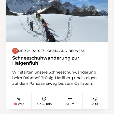
MER 24.02.2027 • OBERLAND BERNESE
Schneeschuhwanderung zur
Halgenfluh
Wir starten unsere Schneeschuhwanderung
beim Bahnhof Brünig-Hasliberg und steigen
auf dem Panoramaweg bis zum Gallistein
hoch. Dort zweigen wir links ab, überqueren
die Strasse und bewältigen den ersten und
zugleich steilsten Streckenabschnitt hinauf
4 h 30 min
9,3 km
Alta
WT2
zum Tschorren, der militärischen
Festungsanlage. Von da wandern wir auf