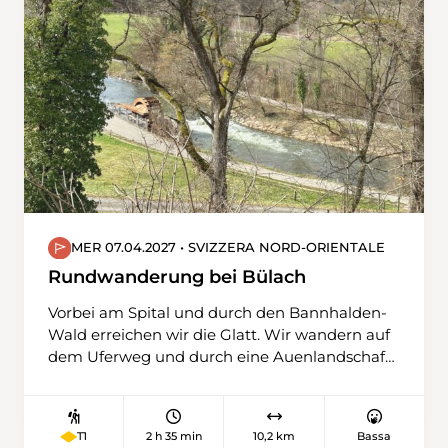
Wanderung durch offene Felder und weite
Ausblicke.Unterwegs kreuzen wir alte
Burgruinen, die unsere Aussicht zusätzlich
bereichern. Über Singen fahren wir zurück
nach Schaffhausen.
MER 07.04.2027 • SVIZZERA NORD-ORIENTALE
Rundwanderung bei Bülach
Vorbei am Spital und durch den Bannhalden-
Wald erreichen wir die Glatt. Wir wandern auf
dem Uferweg und durch eine Auenlandschaft
in Richtung Norden. Wir verlassen die Glatt
und steigen auf einem kurzen steileren Weg
zur Station Glattfelden hinauf. Entlang der
2 h 35 min
10,2 km
Bassa
T1
Bahnlinie Schaffhausen – Bülach geht es