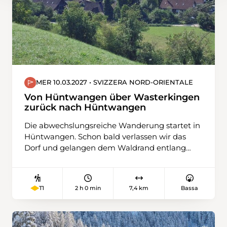
wandern.
MER 10.03.2027 • SVIZZERA NORD-ORIENTALE
Von Hüntwangen über Wasterkingen
zurück nach Hüntwangen
Die abwechslungsreiche Wanderung startet in
Hüntwangen. Schon bald verlassen wir das
Dorf und gelangen dem Waldrand entlang
und oberhalb vom Rebberg zur Rüti. Weiter
übers Feld geht es nun nach Wasterkingen,
ein schmuckes Dorf mit vielen schönen
2 h 0 min
7,4 km
Bassa
T1
Riegelhäusern. Nun führt uns der Weg an
kleinen Rebbergen und Schrebergärten vorbei
hinauf zum Bergheim. Jetzt ist es nicht mehr
weit bis zur Landesgrenze, deren wir ein Stück