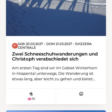
SAB 20.03.2027 - DOM 21.03.2027 • SVIZZERA
CENTRALE
Zwei Schneeschuhwanderungen und
Christoph verabschiedet sich
Am ersten Tag sind wir im Gebiet Winterhorn
in Hospental unterwegs. Die Wanderung ist
etwas lang, aber leicht zu gehen und bietet
eine schöne Aussicht über das Urserental und
den Gipfeln des Damma- und Galenstocks,
aber auch zum Gotthardpass und Pizzo
T2
Centrale. Am zweiten Tag fahren wir mit dem
Zug nach Oberwald im Obergoms. Dort
steigen wir auf den Hungerberg. Früher war