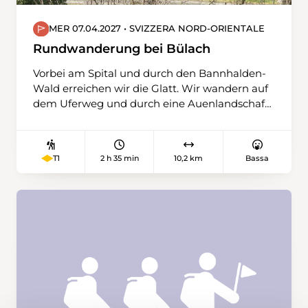
MER 07.04.2027 • SVIZZERA NORD-ORIENTALE
Rundwanderung bei Bülach
Vorbei am Spital und durch den Bannhalden-
Wald erreichen wir die Glatt. Wir wandern auf
dem Uferweg und durch eine Auenlandschaft
in Richtung Norden. Wir verlassen die Glatt
und steigen auf einem kurzen steileren Weg
zur Station Glattfelden hinauf. Entlang der
2 h 35 min
10,2 km
Bassa
T1
Bahnlinie Schaffhausen – Bülach geht es
wieder Richtung Süden. Beim
Strassenverkehrsamt überqueren wir die
Bahnlinie. Durch die Wälder «Lärchenischlag»
und «Hinter Vorliebere» wandern wir ohne
grosse Höhenunterschiede zurück zum
Bahnhof Bülach oder für einen Schlusstrunk in
die Altstadt von Bülach.