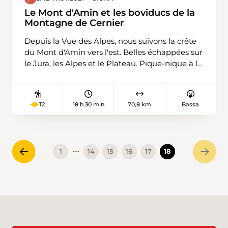
commencerons à Fankhaus (Trub) 879m,
Le Mont d'Amin et les boviducs de la
Höchstalden 1221m Schlüchtli 1278m Napf
Montagne de Cernier
1406m Stachelegg 1304m Obe Rathuse 1207m
Depuis la Vue des Alpes, nous suivons la crête
Totegg 1246m Chrüzbode 1155m et retour au
du Mont d'Amin vers l'est. Belles échappées sur
pont de départ.
le Jura, les Alpes et le Plateau. Pique-nique à la
Chaux d'Amin. Ensuite, nous descendons sur
Pertuis et revenons par les boviducs de la
Montagne de Cernier. Ce sont des chemins
18 h 30 min
70,8 km
Bassa
T2
destinés au départ au bétail, encadrés par des
murs de pierres sèches et plantés d'arbres,
agréablement ombragés en été.
…
1
14
15
16
17
18