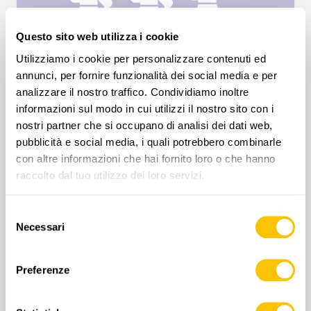
Questo sito web utilizza i cookie
Utilizziamo i cookie per personalizzare contenuti ed
annunci, per fornire funzionalità dei social media e per
analizzare il nostro traffico. Condividiamo inoltre
informazioni sul modo in cui utilizzi il nostro sito con i
SAB 10.04.2027 • GIURA
nostri partner che si occupano di analisi dei dati web,
De Champ du Moulin à Boudry en
pubblicità e social media, i quali potrebbero combinarle
passant par le Signal du Lessy
con altre informazioni che hai fornito loro o che hanno
Depuis la gare de Champ de Moulin nous
raccolto dal tuo utilizzo dei loro servizi.
allons monter en direction du Signal du Lessy
en passant par les Côtes Rouges. A cet endroit
Selezione
nous attendent deux obstacles, d'abord un
Necessari
del
petit sentier étroit en dévers puis une belle
consenso
montée raide jalonnée de cordes sur les
5 h 35 min
18,1 km
Alta
T3
passages les plus difficiles. Après 3 heures de
Preferenze
montée nous prendrons un pique-nique au
Signal du Lessy, point depuis lequel nous
aurons également une magnifique vue sur le