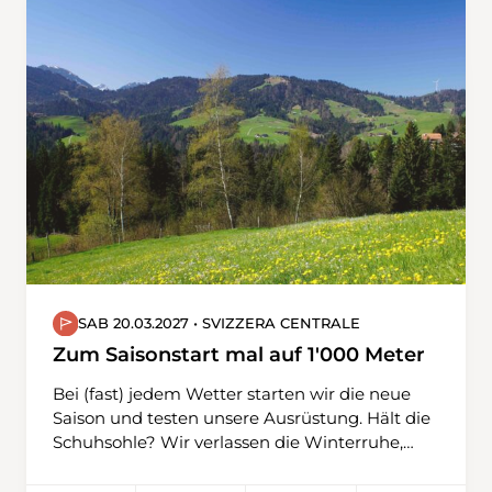
hier ein kleines Skigebiet, deren Skilifte seit
einigen Jahren zurückgebaut sind. Das
Panorama über das Goms und die Walliser
Berge ist grandios. Auf diesen beiden
Schneeschuhwanderungen verabschiedet sich
Christoph als Wanderleiter der Obwaldner
Wanderwege. Jetzt schon ein riesengrosses
Dankeschön für diesen super Einsatz.
SAB 20.03.2027 • SVIZZERA CENTRALE
Zum Saisonstart mal auf 1'000 Meter
Bei (fast) jedem Wetter starten wir die neue
Saison und testen unsere Ausrüstung. Hält die
Schuhsohle? Wir verlassen die Winterruhe,
wagen uns auf unterschiedliches Terrain,
gehen über Feld- und Waldwege, teilweise