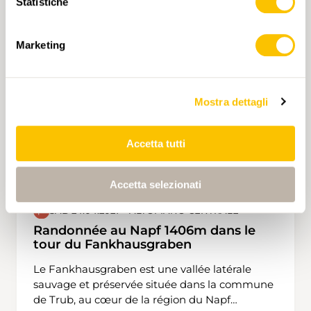
Statistiche
Creux du Van et le Val de Travers. Ensuite nous
emprunterons selon moi la plus belle crête du
Jura neuchâtelois en passant par la Petite et
Marketing
Grande Ecoeurne. Nous nous arrêterons au lieu
dit le Bélvedère pour admirer le Littoral. Nous
finirons par la descente jusque à la gare de
Mostra dettagli
Boudry.
Accetta tutti
Accetta selezionati
SAB 24.04.2027 • ALTOPIANO CENTRALE
Randonnée au Napf 1406m dans le
tour du Fankhausgraben
Le Fankhausgraben est une vallée latérale
sauvage et préservée située dans la commune
de Trub, au cœur de la région du Napf