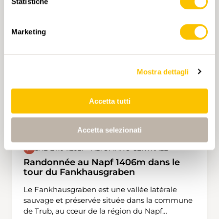
Statistiche
Creux du Van et le Val de Travers. Ensuite nous
emprunterons selon moi la plus belle crête du
Jura neuchâtelois en passant par la Petite et
Marketing
Grande Ecoeurne. Nous nous arrêterons au lieu
dit le Bélvedère pour admirer le Littoral. Nous
finirons par la descente jusque à la gare de
Mostra dettagli
Boudry.
Accetta tutti
Accetta selezionati
SAB 24.04.2027 • ALTOPIANO CENTRALE
Randonnée au Napf 1406m dans le
tour du Fankhausgraben
Le Fankhausgraben est une vallée latérale
sauvage et préservée située dans la commune
de Trub, au cœur de la région du Napf