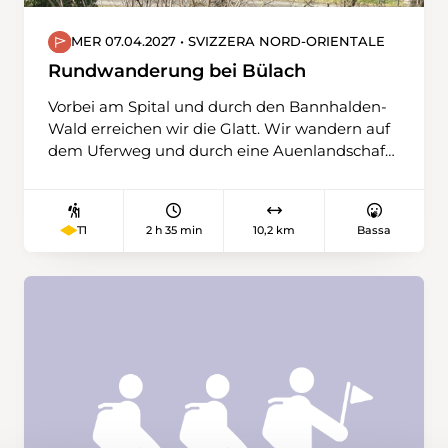
MER 07.04.2027 • SVIZZERA NORD-ORIENTALE
Rundwanderung bei Bülach
Vorbei am Spital und durch den Bannhalden-
Wald erreichen wir die Glatt. Wir wandern auf
dem Uferweg und durch eine Auenlandschaft
in Richtung Norden. Wir verlassen die Glatt
und steigen auf einem kurzen steileren Weg
zur Station Glattfelden hinauf. Entlang der
2 h 35 min
10,2 km
Bassa
T1
Bahnlinie Schaffhausen – Bülach geht es
wieder Richtung Süden. Beim
Strassenverkehrsamt überqueren wir die
Bahnlinie. Durch die Wälder «Lärchenischlag»
und «Hinter Vorliebere» wandern wir ohne
grosse Höhenunterschiede zurück zum
Bahnhof Bülach oder für einen Schlusstrunk in
die Altstadt von Bülach.