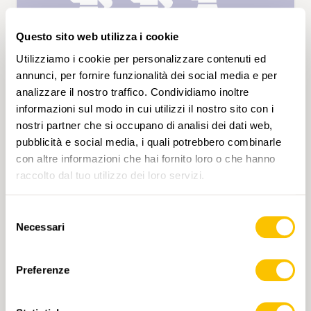
Questo sito web utilizza i cookie
Utilizziamo i cookie per personalizzare contenuti ed
annunci, per fornire funzionalità dei social media e per
analizzare il nostro traffico. Condividiamo inoltre
informazioni sul modo in cui utilizzi il nostro sito con i
SAB 10.04.2027 • GIURA
nostri partner che si occupano di analisi dei dati web,
De Champ du Moulin à Boudry en
pubblicità e social media, i quali potrebbero combinarle
passant par le Signal du Lessy
con altre informazioni che hai fornito loro o che hanno
Depuis la gare de Champ de Moulin nous
raccolto dal tuo utilizzo dei loro servizi.
allons monter en direction du Signal du Lessy
en passant par les Côtes Rouges. A cet endroit
Selezione
nous attendent deux obstacles, d'abord un
Necessari
del
petit sentier étroit en dévers puis une belle
consenso
montée raide jalonnée de cordes sur les
Alta
T3
passages les plus difficiles. Après 3 heures de
Preferenze
montée nous prendrons un pique-nique au
Signal du Lessy, point depuis lequel nous
aurons également une magnifique vue sur le