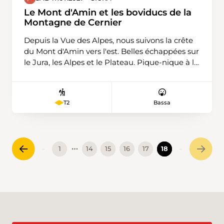
commencerons à Fankhaus (Trub) 879m,
Le Mont d'Amin et les boviducs de la
Höchstalden 1221m Schlüchtli 1278m Napf
Montagne de Cernier
1406m Stachelegg 1304m Obe Rathuse 1207m
Depuis la Vue des Alpes, nous suivons la crête
Totegg 1246m Chrüzbode 1155m et retour au
du Mont d'Amin vers l'est. Belles échappées sur
pont de départ.
le Jura, les Alpes et le Plateau. Pique-nique à la
Chaux d'Amin. Ensuite, nous descendons sur
Pertuis et revenons par les boviducs de la
Montagne de Cernier. Ce sont des chemins
Bassa
T2
destinés au départ au bétail, encadrés par des
murs de pierres sèches et plantés d'arbres,
agréablement ombragés en été.
…
1
14
15
16
17
18