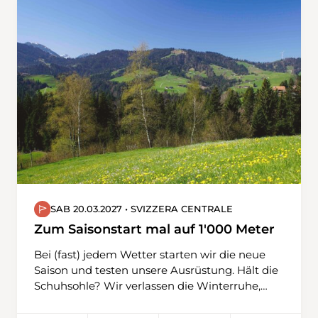
hier ein kleines Skigebiet, deren Skilifte seit
einigen Jahren zurückgebaut sind. Das
Panorama über das Goms und die Walliser
Berge ist grandios. Auf diesen beiden
Schneeschuhwanderungen verabschiedet sich
Christoph als Wanderleiter der Obwaldner
Wanderwege. Jetzt schon ein riesengrosses
Dankeschön für diesen super Einsatz.
SAB 20.03.2027 • SVIZZERA CENTRALE
Zum Saisonstart mal auf 1'000 Meter
Bei (fast) jedem Wetter starten wir die neue
Saison und testen unsere Ausrüstung. Hält die
Schuhsohle? Wir verlassen die Winterruhe,
wagen uns auf unterschiedliches Terrain,
gehen über Feld- und Waldwege, teilweise