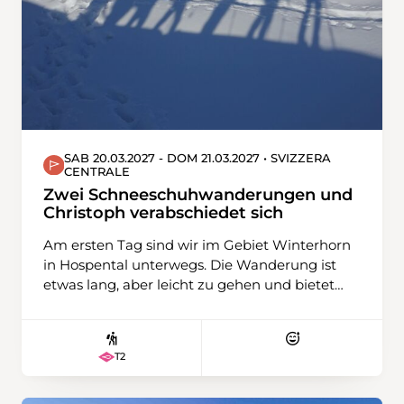
SAB 20.03.2027 - DOM 21.03.2027 • SVIZZERA
CENTRALE
Zwei Schneeschuhwanderungen und
Christoph verabschiedet sich
Am ersten Tag sind wir im Gebiet Winterhorn
in Hospental unterwegs. Die Wanderung ist
etwas lang, aber leicht zu gehen und bietet
eine schöne Aussicht über das Urserental und
den Gipfeln des Damma- und Galenstocks,
aber auch zum Gotthardpass und Pizzo
T2
Centrale. Am zweiten Tag fahren wir mit dem
Zug nach Oberwald im Obergoms. Dort
steigen wir auf den Hungerberg. Früher war