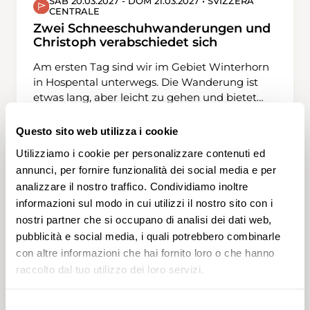
SAB 20.03.2027 - DOM 21.03.2027 • SVIZZERA
CENTRALE
Im Vordergrund steht dabei die Freude – ohne
Überforderung.
Zwei Schneeschuhwanderungen und
Christoph verabschiedet sich
Am ersten Tag sind wir im Gebiet Winterhorn
in Hospental unterwegs. Die Wanderung ist
etwas lang, aber leicht zu gehen und bietet
eine schöne Aussicht über das Urserental und
den Gipfeln des Damma- und Galenstocks,
Questo sito web utilizza i cookie
aber auch zum Gotthardpass und Pizzo
Utilizziamo i cookie per personalizzare contenuti ed
T2
Centrale. Am zweiten Tag fahren wir mit dem
annunci, per fornire funzionalità dei social media e per
Zug nach Oberwald im Obergoms. Dort
analizzare il nostro traffico. Condividiamo inoltre
steigen wir auf den Hungerberg. Früher war
informazioni sul modo in cui utilizzi il nostro sito con i
hier ein kleines Skigebiet, deren Skilifte seit
einigen Jahren zurückgebaut sind. Das
nostri partner che si occupano di analisi dei dati web,
Panorama über das Goms und die Walliser
pubblicità e social media, i quali potrebbero combinarle
Berge ist grandios. Auf diesen beiden
con altre informazioni che hai fornito loro o che hanno
Schneeschuhwanderungen verabschiedet sich
raccolto dal tuo utilizzo dei loro servizi.
Christoph als Wanderleiter der Obwaldner
Wanderwege. Jetzt schon ein riesengrosses
Selezione