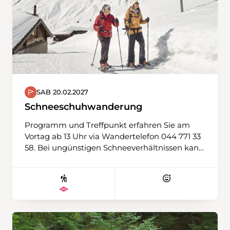
SAB 20.02.2027
Schneeschuhwanderung
Programm und Treffpunkt erfahren Sie am
Vortag ab 13 Uhr via Wandertelefon 044 771 33
58. Bei ungünstigen Schneeverhältnissen kann
auch eine Winterwanderung durchgeführt
werden. Ausrüstung: Schneeschuhe, Stöcke,
Ersatz-T-Shirt, Verpflegung aus dem Rucksack,
Thermosflasche mit warmem Tee wird
empfohlen.