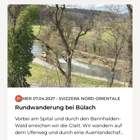
lassen.Nur kurze Abschnitte verlaufen auf
festen, kaum befahrenen Straßen. So
geniessen wir eine ruhige, naturnahe
Wanderung durch offene Felder und weite
Ausblicke.Unterwegs kreuzen wir alte
Burgruinen, die unsere Aussicht zusätzlich
bereichern. Über Singen fahren wir zurück
nach Schaffhausen.
MER 07.04.2027 • SVIZZERA NORD-ORIENTALE
Rundwanderung bei Bülach
Vorbei am Spital und durch den Bannhalden-
Wald erreichen wir die Glatt. Wir wandern auf
dem Uferweg und durch eine Auenlandschaft
in Richtung Norden. Wir verlassen die Glatt