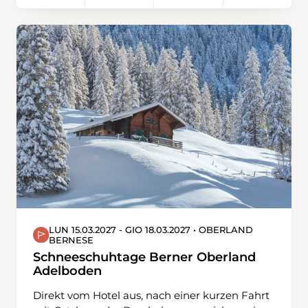
kleinen Rebbergen und Schrebergärten vorbei
hinauf zum Bergheim. Jetzt ist es nicht mehr
weit bis zur Landesgrenze, deren wir ein Stück
folgen werden. Durch Wald und teils schmale
Pfade geht es immer leicht bergab, vorbei an
der Forsthütte zum Langacker mit herrlicher
Aussicht übers Tal. Auf Feldwegen und
entlang von Rebbergen wandern wir hinunter
nach Hüntwangen ans Ziel der Wanderung.
LUN 15.03.2027 - GIO 18.03.2027 • OBERLAND
BERNESE
Schneeschuhtage Berner Oberland
Adelboden
Direkt vom Hotel aus, nach einer kurzen Fahrt