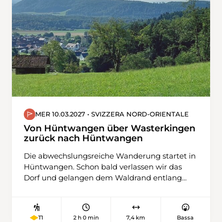
Steitäli zum Jochpass. Der Abstieg führt uns
zum Trübsee und dann zur Bergstation
Älplerseil, wo wir die Seilbahn nach Unter
Trübsee nutzen, bevor wir nach Engelberg
wandern.
MER 10.03.2027 • SVIZZERA NORD-ORIENTALE
Von Hüntwangen über Wasterkingen
zurück nach Hüntwangen
Die abwechslungsreiche Wanderung startet in
Hüntwangen. Schon bald verlassen wir das
Dorf und gelangen dem Waldrand entlang
und oberhalb vom Rebberg zur Rüti. Weiter
übers Feld geht es nun nach Wasterkingen,
ein schmuckes Dorf mit vielen schönen
2 h 0 min
7,4 km
Bassa
T1
Riegelhäusern. Nun führt uns der Weg an