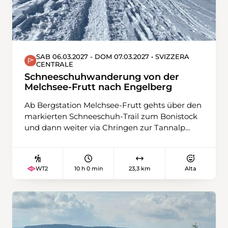
Langis.
SAB 06.03.2027 - DOM 07.03.2027 • SVIZZERA
CENTRALE
Schneeschuhwanderung von der
Melchsee-Frutt nach Engelberg
Ab Bergstation Melchsee-Frutt gehts über den
markierten Schneeschuh-Trail zum Bonistock
und dann weiter via Chringen zur Tannalp
hinunter. Nach einer Pause im Restaurant
führt unser Weg über Zylflucht bis zur
Gentalstrasse hinunter. Die letzten rund 2
10 h 0 min
23,3 km
Alta
WT2
Kilometer laufen wir aus Rücksicht auf die
gegenüberliegende Wildruhezone der
Bergstrasse entlang zu unserer Herberge im
Hotel Engstlenalp. Am zweiten Tag laufen wir
zuerst über den Engstlensee und danach via