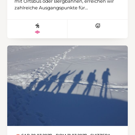
mit Ortsbus oder Bergbahnen, erreichen wir
zahlreiche Ausgangspunkte für
abwechslungsreiche Schneeschuhtouren. Ob
gemütlich oder anspruchsvollere
Unternehmung – es ist für alle etwas dabei.
Ziele wie die Tschentenalp, die Tour vom
Stierebärg zum Luegli oder kürzere und
längere Runden laden zum Entdecken ein.
Den besonders Ambitionierten gelingt
vielleicht sogar der eine oder andere Gipfel mit
klangvollen Namen wie Bunderspitz,
Ammertespitz oder Tschingellochtighore. Wir
wohnen im persönlich geführten und
traditionsreichen Hotel Hari im Schlegeli mit
Halbpension, reichhaltigem Frühstück, 4-
Gang-Abendessen und Wellnessoase. Das
Zentrum ist in rund zehn Gehminuten
erreichbar. Wir werden wiederum mit drei
Wanderleitenden unterwegs sein und haben
so die Möglichkeit, je nach Bedürfnis
unterschiedlich lange Touren zu unternehmen.