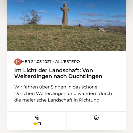
MER 24.03.2027 • ALL'ESTERO
Im Licht der Landschaft: Von
Weiterdingen nach Duchtlingen
Wir fahren über Singen in das schöne
Dörfchen Weiterdingen und wandern durch
die malerische Landschaft in Richtung
Philipsberg. Die Route führt uns über sanfte
Hügel, immer wieder bergauf und bergab,
eingebettet zwischen weitläufigen Feldern.
T1
Meist folgen wir alten Ackerwegen, die der
Landschaft ihren ursprünglichen Charme