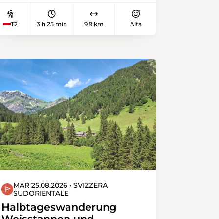
schweift über die liebliche
Appenzellerlandschaft, zum Hohen
T2
3 h 25 min
9,9 km
Alta
Kasten und Kamor. Der Gratweg
zum Gipfel ist sehr steil, steinig und
schmal, Stufen und Wurzeln. Auf
dem Fähnerenspitz öffnet sich ein
atemberaubender Rundblick über
das Rheintal bis zum Bodensee,
hinunter in die Ebene von
Appenzell! Nach dem Picknick
nehmen wir den Abstieg in Angriff,
weiche Weideböden wechseln mit
Asphaltsträsschen ab, es geht
hinunter bis nach Steinegg zum
Appenzellerbähnchen.
MAR 25.08.2026 • SVIZZERA
SUDORIENTALE
Halbtageswanderung
Weisstannen und