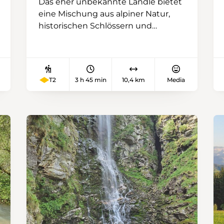
Das eher unbekannte Ländle bietet
eine Mischung aus alpiner Natur,
historischen Schlössern und
kulturellen Sehenswürdigkeiten.
Dies alles wollen wir wandernd
erkunden. Was hat es mit dem
Fürstin-Gina-Weg auf sich? Auch
T2
3 h 45 min
10,4 km
Media
diesen möchten wir zumindest
teilweise begehen. Neugierig? Dann
komm am besten mit