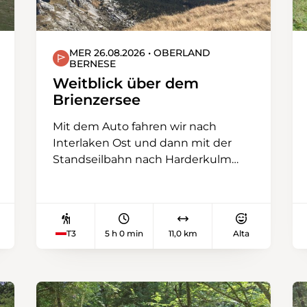
MER 26.08.2026 • OBERLAND
BERNESE
Weitblick über dem
Brienzersee
Mit dem Auto fahren wir nach
Interlaken Ost und dann mit der
Standseilbahn nach Harderkulm
hoch. Ein Kaffeehalt ist hier, mit
Sicht auf die Jungfrauregion, ein
Muss. Unsere Wanderung führt uns
anschliessend aufwärts auf dem
T3
5 h 0 min
11,0 km
Alta
bekannten Brienzergrat bis hin zum
höchsten Punkt unserer
Wanderung, dem Augstmatthorn
auf 2136 m ü. M. Die fantastische