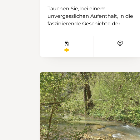
Tauchen Sie, bei einem
unvergesslichen Aufenthalt, in die
faszinierende Geschichte der
Zentralschweiz ein! Entdecken Sie
die charmante Kleinstadt Glarus
und lassen Sie sich bei der
Erkundung der
kopfsteingepflasterten Gassen und
des aussergewöhnlichen
Kulturerbes in die Vergangenheit
zurückversetzen. Schlendern Sie
durch die charmante Ortschaft
Näfels, in der Geschichte und
Traditionen harmonisch
miteinander verschmelzen, und
bewundern Sie die
symbolträchtigen
Sehenswürdigkeiten, die von der