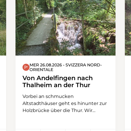
Aussicht auf dieser Gratwanderung
ist fast nicht zu überbieten.
Zwischendurch machen wir einen
Marschhalt mit Mittagspause.
Nachher geht es nur noch entlang
der Nordwestflanke bergab zur
Lombachalp. Den Schlusstrunk
nehmen wir hier im Jägerstübli. Wir
werden dann mit Kleinbussen nach
Habkern und mit dem Postauto
MER 26.08.2026 • SVIZZERA NORD-
ORIENTALE
nach Interlaken Ost zurückfahren.
Von Andelfingen nach
Thalheim an der Thur
Vorbei an schmucken
Altstadthäuser geht es hinunter zur
Holzbrücke über die Thur. Wir
bleiben auf der linken Flussseite.
Nach der Eisenbahnbrücke steigen