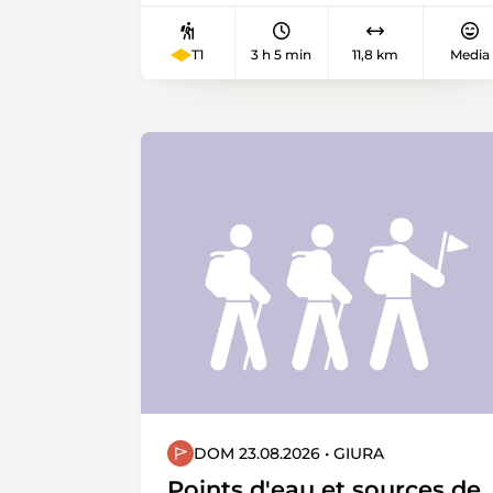
wunderschönen Umgebung zu
erholen. Der Flüeweg ist ein
T1
3 h 5 min
11,8 km
Media
abwechslungsreicher Weg, der die
schönsten Seiten der von den
Zähringern gegründeten Stadt
Burgdorf zeigt, mit
atemberaubenden Ausblicken auf
die historische Altstadt und die
imposante Burg.
DOM 23.08.2026 • GIURA
Points d'eau et sources de