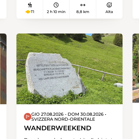
wir im Hostbachtobel zum
Fuchshözli hoch. Entlang dem
T1
2 h 10 min
8,8 km
Alta
Eichenholz-Wald und durch den
Birchhau-Wald erreichen wir das
Naturschutzgebiet «Gutighauser
Weiher». Im zweiten Abschnitt der
Wanderung erfreuen wir uns den
vielen schönen Ausblicken über die
Thur hinweg. Nach einem
Abstecher zum kleinen Bösensee ist
es nicht mehr weit zur Bahn- und
Bushaltestelle Thalheim-Altikon.
Nach der Wanderung besteht die
Möglichkeit das Mittagessen im
Restaurant Bahnhof einzunehmen.
GIO 27.08.2026 - DOM 30.08.2026 •
SVIZZERA NORD-ORIENTALE
WANDERWEEKEND