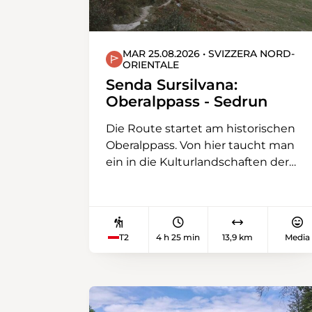
MAR 25.08.2026 • SVIZZERA NORD-
ORIENTALE
Senda Sursilvana:
Oberalppass - Sedrun
Die Route startet am historischen
Oberalppass. Von hier taucht man
ein in die Kulturlandschaften der
Surselva, die Talschaft des
Vorderrheins. Eine Etappe, die vor
allem Pflanzenliebhaber begeistert.
Aber auch geologisch Interessierte
T2
4 h 25 min
13,9 km
Media
werden immer wieder zu den
kristallhaltigen Bergspitzen
hinaufschauen.