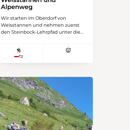
Alpenweg
Wir starten im Oberdorf von
Weisstannen und nehmen zuerst
den Steinbock-Lehrpfad unter die
Füsse. Dieser idyllische Wiesen- und
Waldweg entlang der Seez führt
uns gemütlich zur Alp Vorsiez.
T2
Weiter geht es auf den Alpenweg,
ein einstündiger informativer
Waldrundweg mit Infotafeln zu den
24 Alpen im Weisstannental. Die
Seez ist in diesem Abschnitt ein
rauher Bergbach mit imposanten
Steinblöcken. Zurück im Vorsiez,
gönnen wir uns eine kleine
Verpflegung aus dem Rucksack
oder im Alpbeizli Vorsiez. Zurück
zum Endpunkt der Wanderung