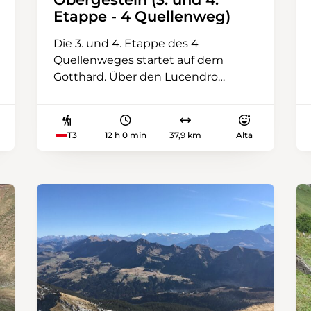
Etappe - 4 Quellenweg)
Die 3. und 4. Etappe des 4
Quellenweges startet auf dem
Gotthard. Über den Lucendro
Stausee und verschiedene Alpen
gelangt man zur Capanna
Piansecco. Nach einem langen Tag
T3
12 h 0 min
37,9 km
Alta
dürfen wir uns an diesem schönen
Plätzchen erholen. Weiter gehts am
nächsten Tag oberhalb der
Baumgrenze mit spektakulärer
Aussicht auf das Quellgebiet des
Ticino. Nach dem kargen steinigen
Nufenenpass gehts anschliessend
stetig bergab. Über schöne Brücken
folgt die Route der Ägene bis ins
Goms mit seinen typischen dunklen
Holzhäusern.