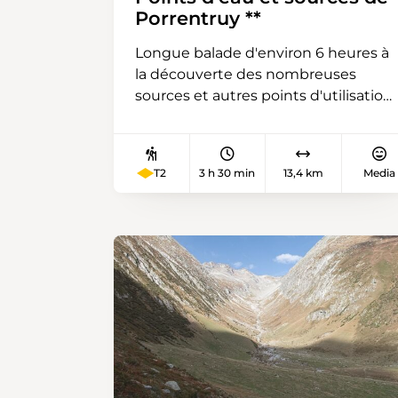
Porrentruy **
Longue balade d'environ 6 heures à
la découverte des nombreuses
sources et autres points d'utilisation
de l'eau à Porrentruy, dans la ville et
à d'autres endroits perdus en pleine
nature.
T2
3 h 30 min
13,4 km
Media