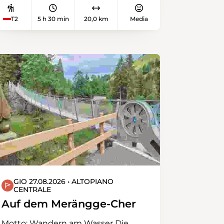
Gewaltige Felsformationen bilden
die Kulisse zu diesem
T2
5 h 30 min
20,0 km
Media
Naturspektakel. Tag 2: Besonders
eindrückliche Rundwanderung auf
dem spektakulärem «Grand Canyon
der Schweiz»: Der Creux du Van.
Eine natürliche Felsenarena mit
gewaltigem Ausmass: 160 Meter
hohe, senkrechte Felswände
umschliessen einen vier Kilometer
langen und etwa einen Kilometer
breiten Talkessel.
GIO 27.08.2026 • ALTOPIANO
CENTRALE
Auf dem Merängge-Cher
Motto: Wandern am Wasser Die