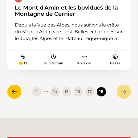
commencerons à Fankhaus (Trub) 879m,
Le Mont d'Amin et les boviducs de la
Höchstalden 1221m Schlüchtli 1278m Napf
Montagne de Cernier
1406m Stachelegg 1304m Obe Rathuse 1207m
Depuis la Vue des Alpes, nous suivons la crête
Totegg 1246m Chrüzbode 1155m et retour au
du Mont d'Amin vers l'est. Belles échappées sur
pont de départ.
le Jura, les Alpes et le Plateau. Pique-nique à la
Chaux d'Amin. Ensuite, nous descendons sur
Pertuis et revenons par les boviducs de la
Montagne de Cernier. Ce sont des chemins
18 h 30 min
70,8 km
Bassa
T2
destinés au départ au bétail, encadrés par des
murs de pierres sèches et plantés d'arbres,
agréablement ombragés en été.
…
1
14
15
16
17
18