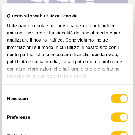
Questo sito web utilizza i cookie
Utilizziamo i cookie per personalizzare contenuti ed
annunci, per fornire funzionalità dei social media e per
analizzare il nostro traffico. Condividiamo inoltre
informazioni sul modo in cui utilizzi il nostro sito con i
SAB 10.04.2027 • GIURA
nostri partner che si occupano di analisi dei dati web,
De Champ du Moulin à Boudry en
pubblicità e social media, i quali potrebbero combinarle
passant par le Signal du Lessy
con altre informazioni che hai fornito loro o che hanno
Depuis la gare de Champ de Moulin nous
raccolto dal tuo utilizzo dei loro servizi.
allons monter en direction du Signal du Lessy
en passant par les Côtes Rouges. A cet endroit
Selezione
nous attendent deux obstacles, d'abord un
Necessari
del
petit sentier étroit en dévers puis une belle
consenso
montée raide jalonnée de cordes sur les
5 h 35 min
18,1 km
Alta
T3
passages les plus difficiles. Après 3 heures de
Preferenze
montée nous prendrons un pique-nique au
Signal du Lessy, point depuis lequel nous
aurons également une magnifique vue sur le