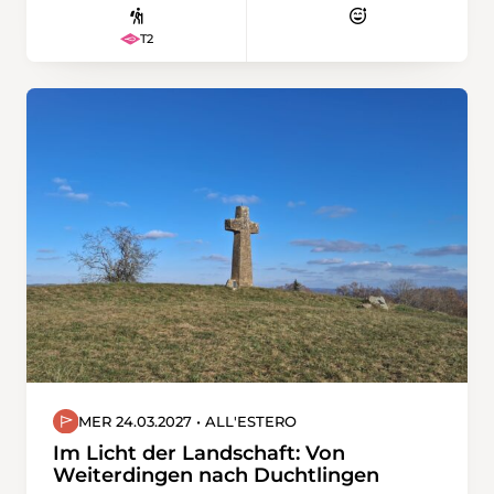
aber auch zum Gotthardpass und Pizzo
T2
Centrale. Am zweiten Tag fahren wir mit dem
Zug nach Oberwald im Obergoms. Dort
steigen wir auf den Hungerberg. Früher war
hier ein kleines Skigebiet, deren Skilifte seit
einigen Jahren zurückgebaut sind. Das
Panorama über das Goms und die Walliser
Berge ist grandios. Auf diesen beiden
Schneeschuhwanderungen verabschiedet sich
Christoph als Wanderleiter der Obwaldner
Wanderwege. Jetzt schon ein riesengrosses
Dankeschön für diesen super Einsatz.
MER 24.03.2027 • ALL'ESTERO
Im Licht der Landschaft: Von
Weiterdingen nach Duchtlingen