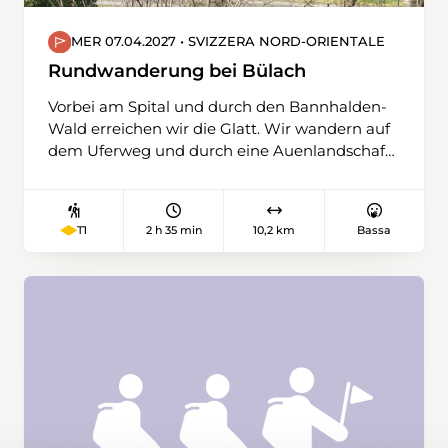
MER 07.04.2027 • SVIZZERA NORD-ORIENTALE
Rundwanderung bei Bülach
Vorbei am Spital und durch den Bannhalden-
Wald erreichen wir die Glatt. Wir wandern auf
dem Uferweg und durch eine Auenlandschaft
in Richtung Norden. Wir verlassen die Glatt
und steigen auf einem kurzen steileren Weg
zur Station Glattfelden hinauf. Entlang der
2 h 35 min
10,2 km
Bassa
T1
Bahnlinie Schaffhausen – Bülach geht es
wieder Richtung Süden. Beim
Strassenverkehrsamt überqueren wir die
Bahnlinie. Durch die Wälder «Lärchenischlag»
und «Hinter Vorliebere» wandern wir ohne
grosse Höhenunterschiede zurück zum
Bahnhof Bülach oder für einen Schlusstrunk in
die Altstadt von Bülach.