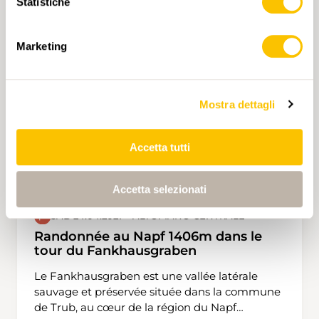
Statistiche
Creux du Van et le Val de Travers. Ensuite nous
emprunterons selon moi la plus belle crête du
Jura neuchâtelois en passant par la Petite et
Marketing
Grande Ecoeurne. Nous nous arrêterons au lieu
dit le Bélvedère pour admirer le Littoral. Nous
finirons par la descente jusque à la gare de
Mostra dettagli
Boudry.
Accetta tutti
Accetta selezionati
SAB 24.04.2027 • ALTOPIANO CENTRALE
Randonnée au Napf 1406m dans le
tour du Fankhausgraben
Le Fankhausgraben est une vallée latérale
sauvage et préservée située dans la commune
de Trub, au cœur de la région du Napf