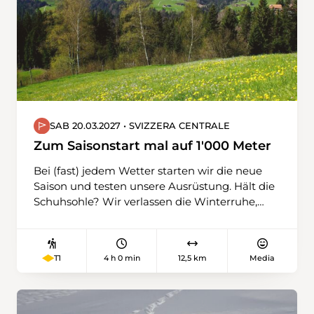
SAB 20.03.2027 • SVIZZERA CENTRALE
Zum Saisonstart mal auf 1'000 Meter
Bei (fast) jedem Wetter starten wir die neue
Saison und testen unsere Ausrüstung. Hält die
Schuhsohle? Wir verlassen die Winterruhe,
wagen uns auf unterschiedliches Terrain,
gehen über Feld- und Waldwege, teilweise
befestigte, immer leicht aufwärts. Wir
4 h 0 min
12,5 km
Media
T1
schnuppern auch schon erste Höhenluft (über
1'000 m) und stärken uns unterwegs mit
einem Kaffee. An der Kleinen Emme
schliessen wir die Wanderung ab.