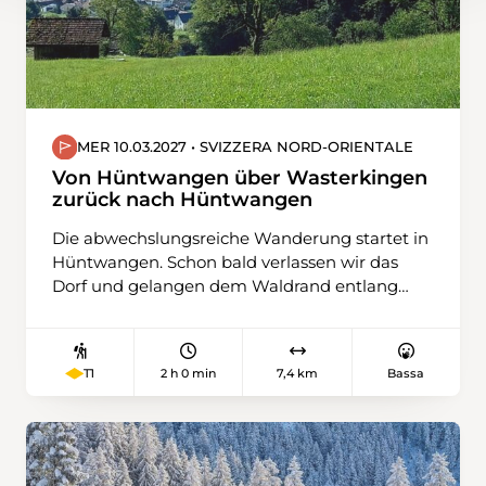
MER 10.03.2027 • SVIZZERA NORD-ORIENTALE
Von Hüntwangen über Wasterkingen
zurück nach Hüntwangen
Die abwechslungsreiche Wanderung startet in
Hüntwangen. Schon bald verlassen wir das
Dorf und gelangen dem Waldrand entlang
und oberhalb vom Rebberg zur Rüti. Weiter
übers Feld geht es nun nach Wasterkingen,
ein schmuckes Dorf mit vielen schönen
2 h 0 min
7,4 km
Bassa
T1
Riegelhäusern. Nun führt uns der Weg an
kleinen Rebbergen und Schrebergärten vorbei
hinauf zum Bergheim. Jetzt ist es nicht mehr
weit bis zur Landesgrenze, deren wir ein Stück
folgen werden. Durch Wald und teils schmale