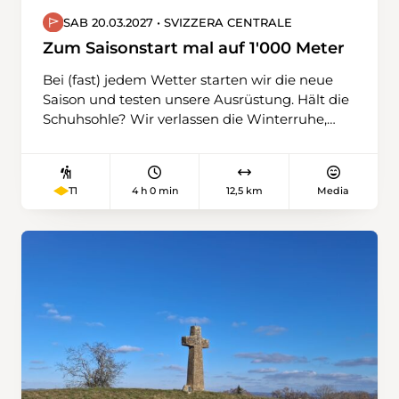
SAB 20.03.2027 • SVIZZERA CENTRALE
Zum Saisonstart mal auf 1'000 Meter
Bei (fast) jedem Wetter starten wir die neue
Saison und testen unsere Ausrüstung. Hält die
Schuhsohle? Wir verlassen die Winterruhe,
wagen uns auf unterschiedliches Terrain,
gehen über Feld- und Waldwege, teilweise
befestigte, immer leicht aufwärts. Wir
4 h 0 min
12,5 km
Media
T1
schnuppern auch schon erste Höhenluft (über
1'000 m) und stärken uns unterwegs mit
einem Kaffee. An der Kleinen Emme
schliessen wir die Wanderung ab.