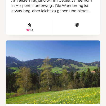
Am ersten Tag sind wir im Gebiet Winterhorn
in Hospental unterwegs. Die Wanderung ist
etwas lang, aber leicht zu gehen und bietet
eine schöne Aussicht über das Urserental und
den Gipfeln des Damma- und Galenstocks,
aber auch zum Gotthardpass und Pizzo
T2
Centrale. Am zweiten Tag fahren wir mit dem
Zug nach Oberwald im Obergoms. Dort
steigen wir auf den Hungerberg. Früher war
hier ein kleines Skigebiet, deren Skilifte seit
einigen Jahren zurückgebaut sind. Das
Panorama über das Goms und die Walliser
Berge ist grandios. Auf diesen beiden
Schneeschuhwanderungen verabschiedet sich
Christoph als Wanderleiter der Obwaldner
Wanderwege. Jetzt schon ein riesengrosses
Dankeschön für diesen super Einsatz.