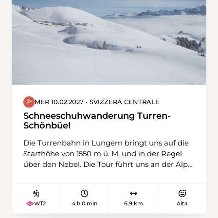
MER 10.02.2027 • SVIZZERA CENTRALE
Schneeschuhwanderung Turren-
Schönbüel
Die Turrenbahn in Lungern bringt uns auf die
Starthöhe von 1550 m ü. M. und in der Regel
über den Nebel. Die Tour führt uns an der Alp
Breitenfeld vorbei hinauf zum Biet. Dort
werden wir bei guter Fernsicht mit einem
wunderbaren Blick weit ins Mittelland und in
4 h 0 min
6,9 km
Alta
WT2
die Berner Alpen belohnt. Weiter geht es zum
Bärghuis auf Schönbüel, wo wir unsere