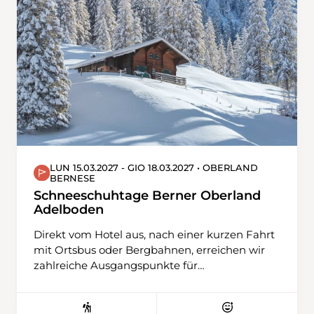
Pfade geht es immer leicht bergab, vorbei an
der Forsthütte zum Langacker mit herrlicher
Aussicht übers Tal. Auf Feldwegen und
entlang von Rebbergen wandern wir hinunter
nach Hüntwangen ans Ziel der Wanderung.
LUN 15.03.2027 - GIO 18.03.2027 • OBERLAND
BERNESE
Schneeschuhtage Berner Oberland
Adelboden
Direkt vom Hotel aus, nach einer kurzen Fahrt
mit Ortsbus oder Bergbahnen, erreichen wir
zahlreiche Ausgangspunkte für
abwechslungsreiche Schneeschuhtouren. Ob
gemütlich oder anspruchsvollere
Unternehmung – es ist für alle etwas dabei.