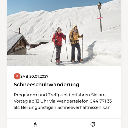
um die Alp Hintersäss und dann zurück über
Mädemsvorsäss zum Berggasthaus zur
Einkehr. Und das Bähnli bringt uns sicher
wieder zurück zum Ausgangspunkt. Ein
perfekter Winterausflug in weniger
bekanntem Terrain!
SAB 30.01.2027
Schneeschuhwanderung
Programm und Treffpunkt erfahren Sie am
Vortag ab 13 Uhr via Wandertelefon 044 771 33
58. Bei ungünstigen Schneeverhältnissen kann
auch eine Winterwanderung durchgeführt
werden. Ausrüstung: Schneeschuhe, Stöcke,
Ersatz-T-Shirt, Verpflegung aus dem Rucksack,