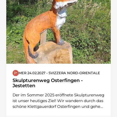
und dem Haslital hinauf zur Halgenfluh, die in
den Karten als Halgenflüö bezeichnet ist. Dort
geniessen wir eine schöne Aussicht Richtung
Haslital. Nach der Mittagsrast geht es, mit Blick
nach Obwalden, nur noch abwärts via
Feldmoos, Büel, Unghüri zurück zum
Brünigpass.
MER 24.02.2027 • SVIZZERA NORD-ORIENTALE
Skulpturenweg Osterfingen -
Jestetten
Der im Sommer 2025 eröffnete Skulpturenweg
ist unser heutiges Ziel! Wir wandern durch das
schöne Klettgauerdorf Osterfingen und gehen
immer leicht aufwärts durchs liebliche Tal