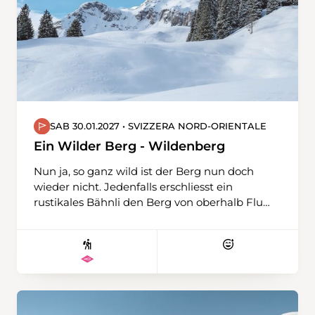
SAB 30.01.2027 • SVIZZERA NORD-ORIENTALE
Ein Wilder Berg - Wildenberg
Nun ja, so ganz wild ist der Berg nun doch
wieder nicht. Jedenfalls erschliesst ein
rustikales Bähnli den Berg von oberhalb Flums
aus und macht ihn schon mal gut erreichbar.
Dort oben, hinter dem Berggasthaus
Schönhalden (tönt schon angenehmer)
erwartet uns dann eine verschneite Landschaft
mit Wäldern, Lichtungen und Alpen, die eine
fantastische Schneeschuhtour verspricht. Es
geht rauf und runter, in einem grossen Bogen