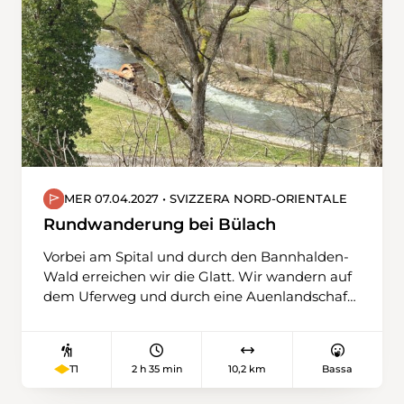
Ausblicke.Unterwegs kreuzen wir alte
Burgruinen, die unsere Aussicht zusätzlich
bereichern. Über Singen fahren wir zurück
nach Schaffhausen.
MER 07.04.2027 • SVIZZERA NORD-ORIENTALE
Rundwanderung bei Bülach
Vorbei am Spital und durch den Bannhalden-
Wald erreichen wir die Glatt. Wir wandern auf
dem Uferweg und durch eine Auenlandschaft
in Richtung Norden. Wir verlassen die Glatt
und steigen auf einem kurzen steileren Weg
zur Station Glattfelden hinauf. Entlang der
2 h 35 min
10,2 km
Bassa
T1
Bahnlinie Schaffhausen – Bülach geht es
wieder Richtung Süden. Beim