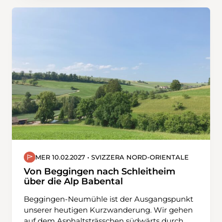
Mittagsrast einlegen. Anschliessend führt uns
unsere Tour zurück zum Ausgangspunkt beim
Turren.
MER 10.02.2027 • SVIZZERA NORD-ORIENTALE
Von Beggingen nach Schleitheim
über die Alp Babental
Beggingen-Neumühle ist der Ausgangspunkt
unserer heutigen Kurzwanderung. Wir gehen
auf dem Asphaltsträsschen südwärts durch