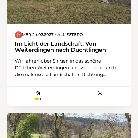
MER 24.03.2027 • ALL'ESTERO
Im Licht der Landschaft: Von
Weiterdingen nach Duchtlingen
Wir fahren über Singen in das schöne
Dörfchen Weiterdingen und wandern durch
die malerische Landschaft in Richtung
Philipsberg. Die Route führt uns über sanfte
Hügel, immer wieder bergauf und bergab,
eingebettet zwischen weitläufigen Feldern.
T1
Meist folgen wir alten Ackerwegen, die der
Landschaft ihren ursprünglichen Charme
lassen.Nur kurze Abschnitte verlaufen auf
festen, kaum befahrenen Straßen. So
geniessen wir eine ruhige, naturnahe
Wanderung durch offene Felder und weite