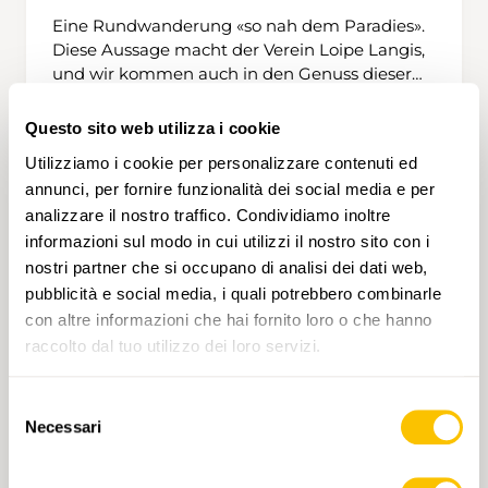
Eine Rundwanderung «so nah dem Paradies».
Diese Aussage macht der Verein Loipe Langis,
und wir kommen auch in den Genuss dieser
herrlichen, einmaligen Landschaft. Nach
wenigen Minuten spüren wir die wunderbare
Questo sito web utilizza i cookie
Landschaft, abseits der anderen Langis-
4 h 30 min
10,0 km
Alta
Utilizziamo i cookie per personalizzare contenuti ed
WT2
Geniessenden. Der Anstieg bis zur
annunci, per fornire funzionalità dei social media e per
Kantonsgrenze Luzern führt durch Wald und
analizzare il nostro traffico. Condividiamo inoltre
offene Hochmoorweiden. Ab da gibt es ein
stetiges Auf und Ab auf dem Schlierengrat, bis
informazioni sul modo in cui utilizzi il nostro sito con i
zum Punkt 1718. Jetzt beginnt der Abstieg ins
nostri partner che si occupano di analisi dei dati web,
Grosschlierental. In Rorersmatt ist Mittagshalt,
pubblicità e social media, i quali potrebbero combinarle
hoffentlich an der wärmenden Februarsonne.
con altre informazioni che hai fornito loro o che hanno
Die Tour führt weiter bis an die Grosse Schliere
raccolto dal tuo utilizzo dei loro servizi.
und zurück zum Schwendi Kaltbad und
Langis.
Selezione
Necessari
del
consenso