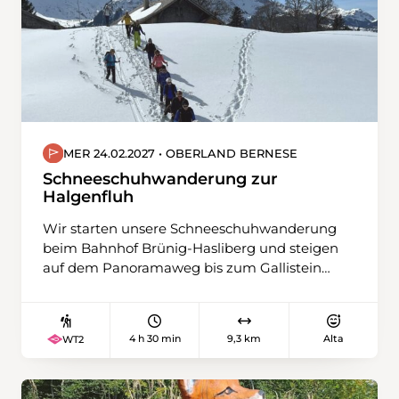
MER 24.02.2027 • OBERLAND BERNESE
Schneeschuhwanderung zur
Halgenfluh
Wir starten unsere Schneeschuhwanderung
beim Bahnhof Brünig-Hasliberg und steigen
auf dem Panoramaweg bis zum Gallistein
hoch. Dort zweigen wir links ab, überqueren
die Strasse und bewältigen den ersten und
zugleich steilsten Streckenabschnitt hinauf
4 h 30 min
9,3 km
Alta
WT2
zum Tschorren, der militärischen
Festungsanlage. Von da wandern wir auf
einem alten Grenzweg zwischen Obwalden