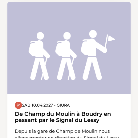
Strassenverkehrsamt überqueren wir die
Bahnlinie. Durch die Wälder «Lärchenischlag»
und «Hinter Vorliebere» wandern wir ohne
grosse Höhenunterschiede zurück zum
Bahnhof Bülach oder für einen Schlusstrunk in
die Altstadt von Bülach.
SAB 10.04.2027 • GIURA
De Champ du Moulin à Boudry en
passant par le Signal du Lessy
Depuis la gare de Champ de Moulin nous
allons monter en direction du Signal du Lessy