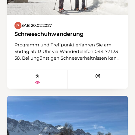
SAB 20.02.2027
Schneeschuhwanderung
Programm und Treffpunkt erfahren Sie am
Vortag ab 13 Uhr via Wandertelefon 044 771 33
58. Bei ungünstigen Schneeverhältnissen kann
auch eine Winterwanderung durchgeführt
werden. Ausrüstung: Schneeschuhe, Stöcke,
Ersatz-T-Shirt, Verpflegung aus dem Rucksack,
Thermosflasche mit warmem Tee wird
empfohlen.