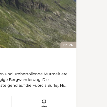
Gletscherbach. Man kann sich mit
Seilen sichern, aber je später der
Tag, desto mehr Wasser führt der
Bach. Im Zickzack geht es dann
zur Hütte, die durch einen mit
Blech verkleideten Anbau
erweitert wurde. Innen aber sieht
man den Übergang von Alt zu Neu
Nr. 1212
fast nicht. Das war auch das Ziel
von Architekt Daniel Suter. Er ist
jetzt nicht mehr ganz so häufig auf
der Gspaltenhornhütte
anzutreffen, aber etwa zweimal im
tten und umhertollende Murmeltiere.
Jahr nimmt er den langen Marsch
tägige Bergwanderung. Die
unter die Füsse, zumal auch der
teigend auf die Fuorcla Surlej. Hier
Abstieg angenehm ist. Stetig geht
t nun flach, ist gar leicht
es runter, ohne je anstrengend
0 Metern. Sie ist eine Turtzburg
oder sehr steil zu werden. Man
 Der zweite Tag startet mit einer
bleibt immer in der Nähe des
Alta