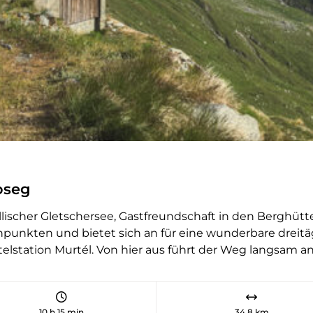
de la Forcle. Danach geht es fast
nur noch bergab: zunächst am Lac
de la Forcle vorbei, dann immer
dem Flüsschen Dorbonne entlang,
bis zwischen den Lärchen der
lauschige Lac de Derborence
hindurchblitzt. Im 18. Jahrhundert
haben hier zwei Bergstürze von
den Steilhängen der Diablerets
eine einzigartige Landschaft
geformt. Am zweiten Tag stehen
oseg
zunächst ein schweisstreibender
Aufstieg zum Pas de Cheville und
dyllischer Gletschersee, Gastfreundschaft in den Berghü
dann ein gemütlicher Spaziergang
npunkten und bietet sich an für eine wunderbare drei
über sanfte Wiesen bis zur Alp
elstation Murtél. Von hier aus führt der Weg langsam ans
Anzeinde an. Hier bietet sich die
s Val Roseg mit Blick auf den Piz Bernina. Der Weg verläuf
Refuge Giacomini für einen
ch zwei Stunden bequem die Chamanna Coaz auf rund 270
Zwischenhalt an, bevor es erneut
ig, mit einer Morgensonnenterasse für den ersten Kaffee.
in die Höhe zum Col des Essets
10 h 15 min
34,8 km