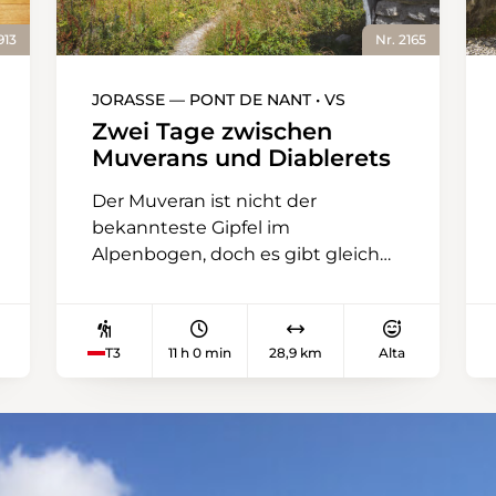
913
Nr. 2165
JORASSE — PONT DE NANT • VS
Zwei Tage zwischen
Muverans und Diablerets
Der Muveran ist nicht der
bekannteste Gipfel im
Alpenbogen, doch es gibt gleich
zwei davon: den Petit und den
Grand Muveran. Sie zu erklimmen,
ist etwas für Bergsteigerinnen und
T3
11 h 0 min
28,9 km
Alta
Bergsteiger. Dank der Tour des
Muverans können Wandernde sie
aber immerhin umrunden – und
das ist nicht weniger spektakulär.
Die Hüttentour führt in vier
Etappen über sechs Pässe durch