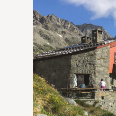
Wer nur zwei Tage Zeit hat, für den
gibt es eine lohnende Alternative:
Auf der Anfahrt nach Rossa erlebt
man die ganze Schönheit der alten
Weiler und steilen Felswände
bequem vom Postautositz aus. Der
Aufstieg zur Capanna Buffalora
kann dann allerdings schon etwas
schweisstreibend sein. Von Rossa
steigt der Weg steil zur Alp de
Calvaresc auf. Die Ziegenalp ist ein
erster Höhepunkt der Tour. Bis
zum Etappenziel Capanna
Buffalora sind es nun nur noch
rund 45 Minuten. Der zweite Tag
beginnt mit einem weiteren
kurzen Anstieg zum Pass de
Buffalora und zum Übergang an