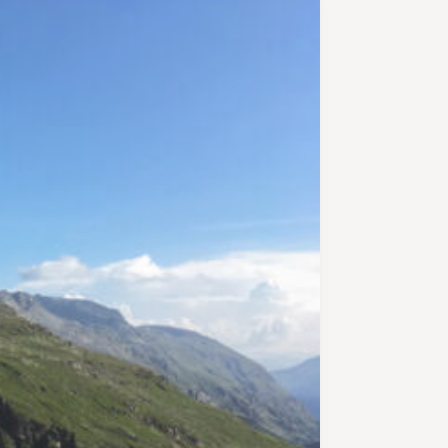
über die Bundalp und den
Gamchigletscher hat es ihm
angetan. Hier kommt man von der
traditionellen Alpwirtschaft in eine
karge Urlandschaft. Der Gletscher
hat sich in den letzten Jahren
immer mehr zurückgezogen, das
Eis ist manchmal nur noch zu
erahnen unter dem Schotter. Das
Schmelzwasser hat sich einen
gewaltigen Graben in den Fels
gefressen. Der tiefe Graben wird
auf einer Brücke überquert. Nun
folgt der Anstieg über Schotter
und die Gletschermoräne zur
Gspaltenhornhütte. Dabei gilt es,
eine Schlüsselstelle zu passieren:
Man quert einen steilen