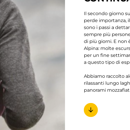
Il secondo giorno su
perde importanza, il
sono i passi a detta
sempre più persone 
di più giorni. E non 
Alpina: molte escurs
per un fine settim
a questo tipo di esp
Abbiamo raccolto alc
rilassanti lungo lag
panorami mozzafiat