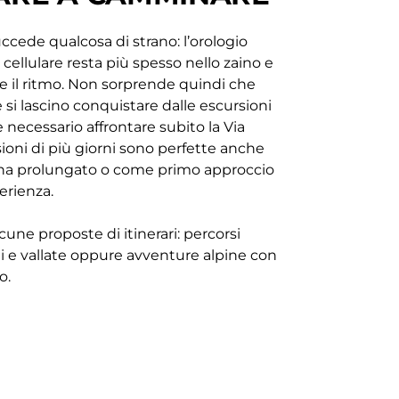
ccede qualcosa di strano: l’orologio
 cellulare resta più spesso nello zaino e
re il ritmo. Non sorprende quindi che
si lascino conquistare dalle escursioni
è necessario affrontare subito la Via
ioni di più giorni sono perfette anche
ana prolungato o come primo approccio
erienza.
une proposte di itinerari: percorsi
hi e vallate oppure avventure alpine con
o.