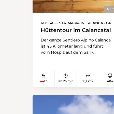
Nr. 1
ROSSA — STA. MARIA IN CALANCA • GR
Hüttentour im Calancatal
Der ganze Sentiero Alpino Calanca
ist 45 Kilometer lang und führt
vom Hospiz auf dem San-
Bernardino-Pass bis nach Sta.
Maria in Calanca. Dabei folgt er
immer dem Hauptkamm der
Bergkette zwischen den beiden
T3
9 h 25 min
21,1 km
Alta
italienischsprachigen südlichen
Bündner Tälern, dem Misox und
dem Calancatal. Obschon die
Wanderung immer über
bündnerisches Gebiet verläuft,
kommt viel Tessinatmosphäre auf.