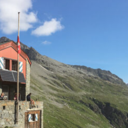
die Walliser und die Waadtländer
Alpen. Dank guter öV-Anbindung
kann auch nur ein zweitägiger
Ausschnitt davon gewandert
werden. Diese Wanderung startet
im Ferienort Ovronnaz, hoch über
dem Rhonetal. Bei den ersten
Höhenmetern bis Jorasse hilft die
Sesselbahn. Dann zeigen die
Wegweiser bereits das Tagesziel
Derborence oder das Zwischenziel
Rambert an. Über ausgedehnte
Alpen und steile Felsstufen führt
der Weg in alpines Gelände
unterhalb der Muverans, wo sich
gerne Steinböcke tummeln.
Vorbei an der Cabane Rambert
CAS wandert man weiter zum Col