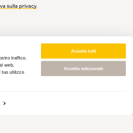
va sulla privacy
.
Accetta tutti
stro traffico.
ati web,
Accetta selezionati
 tuo utilizzo
NER
PARTNER