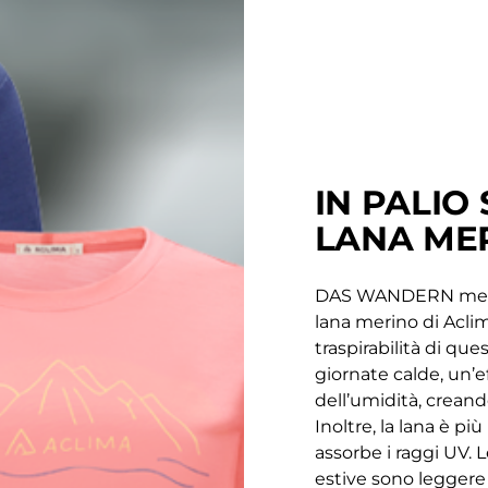
IN PALIO 
LANA MER
DAS WANDERN mette i
lana merino di Aclim
traspirabilità di que
giornate calde, un’e
dell’umidità, creand
Inoltre, la lana è più
assorbe i raggi UV.
estive sono legger