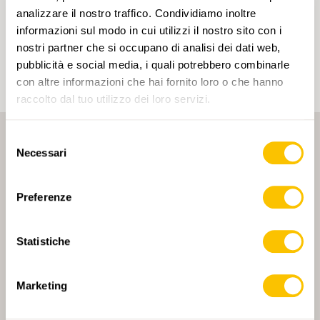
Cliccando su un tag, puoi aggiungerlo al tuo
analizzare il nostro traffico. Condividiamo inoltre
account e ottenere contenuti personalizzati in base
informazioni sul modo in cui utilizzi il nostro sito con i
ai tuoi interessi. I tag possono essere salvati solo in
un account.
nostri partner che si occupano di analisi dei dati web,
pubblicità e social media, i quali potrebbero combinarle
con altre informazioni che hai fornito loro o che hanno
raccolto dal tuo utilizzo dei loro servizi.
Selezione
Necessari
del
consenso
Preferenze
PARTNER PRINCIPALE
Statistiche
Marketing
PARTNER PRINCIPALE E PARTNER DI TRASPORTO