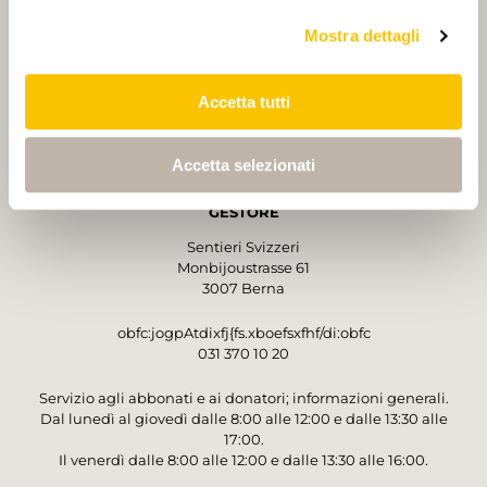
Mostra dettagli
PARTNER
PARTNER
Accetta tutti
Accetta selezionati
GESTORE
Sentieri Svizzeri
Monbijoustrasse 61
3007 Berna
obfc:jogpAtdixfj{fs.xboefsxfhf/di:obfc
031 370 10 20
Servizio agli abbonati e ai donatori; informazioni generali.
Dal lunedì al giovedì dalle 8:00 alle 12:00 e dalle 13:30 alle
17:00.
Il venerdì dalle 8:00 alle 12:00 e dalle 13:30 alle 16:00.