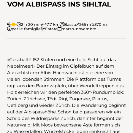
VOM ALBISPASS INS SIHLTAL
2 h 20 min
7,7 km
Bassa
265 m
570 m
per le famiglie
Estate
marzo–novembre
«Geschafft! 152 Stufen und eine tolle Sicht auf das
Nebelmeer!» Der Eintrag im Gipfelbuch auf dem
Aussichtsturm Albis-Hochwacht ist nur eine von
vielen lobenden Stimmen. Die Plattform des Turms
ragt aus den Baumwipfeln, über Wendeltreppen aus
Holz erreichen wir den perfekten 360°-Rundumblick:
Zürich, Zürichsee, Tödi, Rigi, Zugersee, Pilatus,
Uetliberg und wieder Zürich. Die Wanderung beginnt
auf der Albispasshöhe. Schon bald passieren wir ein
Schild des Wildnisparks Zürich, dahinter beginnt der
Naturwald: Mit Moos bewachsene Äste formen sich
zu Wasserfällen, Wurzelstöcke ragen senkrecht aus