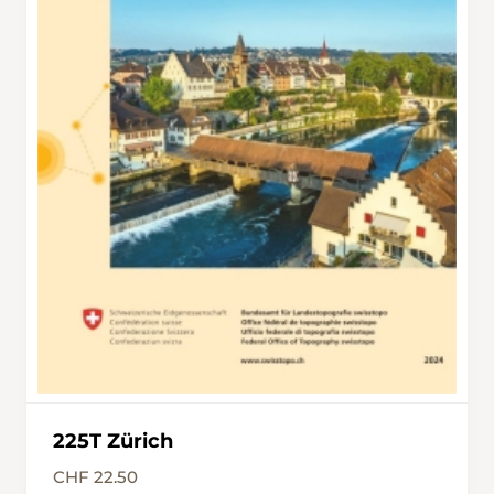
Stamm. Naturnahe Wälder zeichnen sich
durch einen hohen Anteil an solchem Alt- und
Totholz aus, und eine vielfältige Vogelwelt und
zahlreiche seltene Arten im Sihlwald beweisen,
dass die Tiere dieses natürliche Durcheinander
von Jungem und Altem, Ordentlichem und
Chao~ tischem sehr schätzen.Die Wanderung
vom Albispass nach Sihlbrugg folgt dem Grat
der Albiskette und bietet damit nicht nur
einen Einblick in diesen eindrücklichen Wald,
sondern auch Fernblicke über den Zürich~ see
und bis weit in die Innerschweiz.
225T Zürich
CHF 22.50