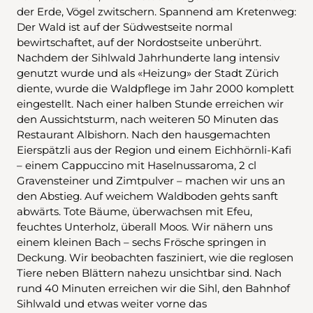
der Erde, Vögel zwitschern. Spannend am Kretenweg:
Der Wald ist auf der Südwestseite normal
bewirtschaftet, auf der Nordostseite unberührt.
Nachdem der Sihlwald Jahrhunderte lang intensiv
genutzt wurde und als «Heizung» der Stadt Zürich
diente, wurde die Waldpflege im Jahr 2000 komplett
eingestellt. Nach einer halben Stunde erreichen wir
den Aussichtsturm, nach weiteren 50 Minuten das
Restaurant Albishorn. Nach den hausgemachten
Eierspätzli aus der Region und einem Eichhörnli-Kafi
– einem Cappuccino mit Haselnussaroma, 2 cl
Gravensteiner und Zimtpulver – machen wir uns an
den Abstieg. Auf weichem Waldboden gehts sanft
abwärts. Tote Bäume, überwachsen mit Efeu,
feuchtes Unterholz, überall Moos. Wir nähern uns
einem kleinen Bach – sechs Frösche springen in
Deckung. Wir beobachten fasziniert, wie die reglosen
Tiere neben Blättern nahezu unsichtbar sind. Nach
rund 40 Minuten erreichen wir die Sihl, den Bahnhof
Sihlwald und etwas weiter vorne das