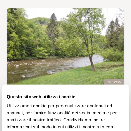
Nr. 2236
SIHLBRUGG, DORF — LANGNAU-GATTIKON • ZH
Questo sito web utilizza i cookie
Zum tauchenden Singvogel an die
Utilizziamo i cookie per personalizzare contenuti ed
Sihl
annunci, per fornire funzionalità dei social media e per
Sie kann tauchen, bevor sie fliegen lernt, holt
analizzare il nostro traffico. Condividiamo inoltre
sich ihre Nahrung – Insektenlarven, kleine
informazioni sul modo in cui utilizzi il nostro sito con i