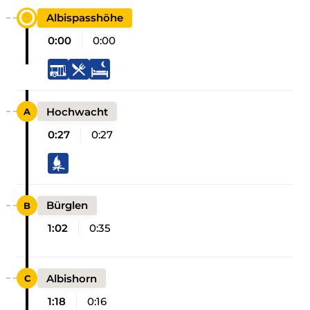
Albispasshöhe
0:00
0:00
Hochwacht
0:27
0:27
Bürglen
1:02
0:35
Albishorn
1:18
0:16