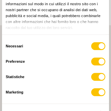
un account.
informazioni sul modo in cui utilizzi il nostro sito con i
nostri partner che si occupano di analisi dei dati web,
pubblicità e social media, i quali potrebbero combinarle
con altre informazioni che hai fornito loro o che hanno
raccolto dal tuo utilizzo dei loro servizi.
Selezione
Necessari
del
consenso
Preferenze
PARTNER PRINCIPALE
Statistiche
Marketing
PARTNER PRINCIPALE E PARTNER DI TRASPORTO