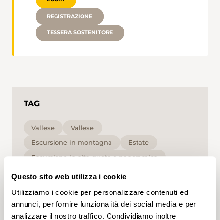
REGISTRAZIONE
TESSERA SOSTENITORE
TAG
Vallese
Vallese
Escursione in montagna
Estate
Escursione in alta quota e panoramica
Media
T2
Questo sito web utilizza i cookie
Utilizziamo i cookie per personalizzare contenuti ed
Cliccando su un tag, puoi aggiungerlo al tuo
annunci, per fornire funzionalità dei social media e per
account e ottenere contenuti personalizzati in base
analizzare il nostro traffico. Condividiamo inoltre
ai tuoi interessi. I tag possono essere salvati solo in