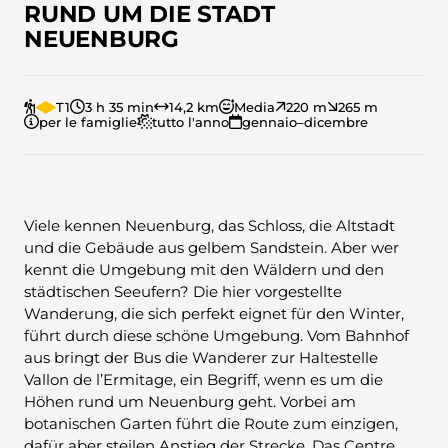
RUND UM DIE STADT
NEUENBURG
T1
3 h 35 min
14,2 km
Media
220 m
265 m
per le famiglie
tutto l'anno
gennaio–dicembre
Viele kennen Neuenburg, das Schloss, die Altstadt
und die Gebäude aus gelbem Sandstein. Aber wer
kennt die Umgebung mit den Wäldern und den
städtischen Seeufern? Die hier vorgestellte
Wanderung, die sich perfekt eignet für den Winter,
führt durch diese schöne Umgebung. Vom Bahnhof
aus bringt der Bus die Wanderer zur Haltestelle
Vallon de l’Ermitage, ein Begriff, wenn es um die
Höhen rund um Neuenburg geht. Vorbei am
botanischen Garten führt die Route zum einzigen,
dafür aber steilen Anstieg der Strecke. Das Centre