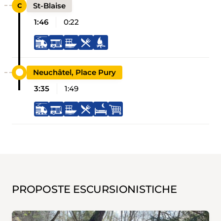
St-Blaise
1:46
0:22
Neuchâtel, Place Pury
3:35
1:49
PROPOSTE ESCURSIONISTICHE