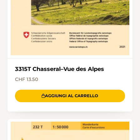
An Weinbergen vorbei führt der Weg nach Le
Landeron, dem Endpunkt der Wanderung.
Wer Lust hat, besucht noch die Altstadt von Le
Landeron, die sich rund 800 m südlich vom
Bahnhof befindet.
3315T Chasseral–Vue des Alpes
CHF 13.50
AGGIUNGI AL CARRELLO