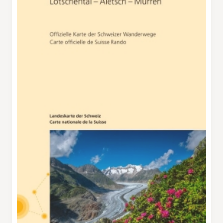
sich der in den Fels gehauene, breite Bergweg
schliesslich zum Märjelesee. Früher war es eine
mächtige Eiswand des Aletschgletschers, die
den See aufstaute, und auf dem Wasser
trieben hausgrosse Eisberge. Heute ist die
Polarlandschaft einem Postkartenidyll
gewichen, das sich im Frühling mit seinen
Wollgraswiesen von einer äusserst malerischen
Seite präsentiert. Es gibt keinen Grund, dem
Apfelkuchen aus dem Holzofen des
Restaurants Gletscherstube zu widerstehen.
Ausser vielleicht, wenn Linienbewusste nicht
den Weg um den Tälligrat mit seinem
grandiosen Tiefblick auf den Fieschergletscher
wählen, sondern mit der Abkürzung eine
Stunde sparen: Gleich unterhalb des
Restaurants befindet sich der Eingang zum
Stollenweg. Durch einen Tunnel gelangt man
auf die andere Seite des Tälligrats, wo ein
breiter Wanderweg runter zur Fiescheralp