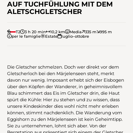
AUF TUCHFÜHLUNG MIT DEM
ALETSCHGLETSCHER
T2
3 h 20 min
10,2 km
Media
335 m
995 m
per le famiglie
Estate
luglio–ottobre
Die Gletscher schmelzen. Doch wer direkt vor dem
Gletscherloch bei den Märjelenseen steht, merkt
davon nur wenig. Imposant erhebt sich der Eisbogen
über den Köpfen der Wanderer, in geheimnisvollem
Blau schimmert das Eis im Gletscher drin, die Haut
spürt die Kühle: Hier zu stehen und zu wissen, dass
unsere Kindeskinder dies wohl nicht mehr erleben
können, stimmt nachdenklich. Die Wanderung vom
Eggishorn zu den Märjelenseen ist kein Geheimtipp.
Sie zu unternehmen, lohnt sich aber. Von der
Bergstation aus präsentiert sich einem der Gletscher