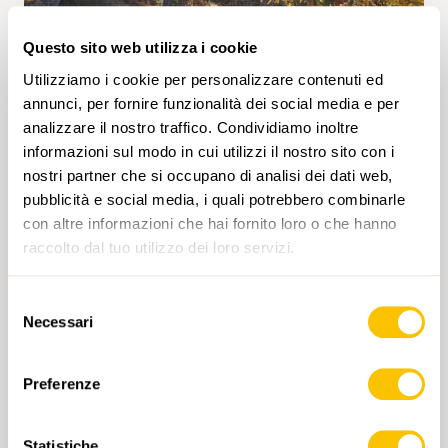
Questo sito web utilizza i cookie
Utilizziamo i cookie per personalizzare contenuti ed
annunci, per fornire funzionalità dei social media e per
Nr. 2092
analizzare il nostro traffico. Condividiamo inoltre
informazioni sul modo in cui utilizzi il nostro sito con i
BETTMERGRAT — RIEDERALP • VS
nostri partner che si occupano di analisi dei dati web,
Hoch über dem Aletschgletscher
pubblicità e social media, i quali potrebbero combinarle
con altre informazioni che hai fornito loro o che hanno
Auf dieser Wanderung kann man die Folgen
raccolto dal tuo utilizzo dei loro servizi.
von schwindendem Gletschereis sehen. Weil
die stützenden Eismassen schmelzen und
auch der Permafrost auftaut, werden die
Selezione
Hänge auf beiden Seiten des Aletschgletschers
Necessari
del
instabil. Es kommt zu Felsstürzen und
consenso
2 h 40 min
8,7 km
Media
T2
metertiefen Spalten im Boden, weil ganze
Gesteinspakete absacken. Die Luftseilbahn von
Preferenze
Betten auf die Bettmeralp überwindet etwa so
viele Höhenmeter, wie das Eis des
Statistiche