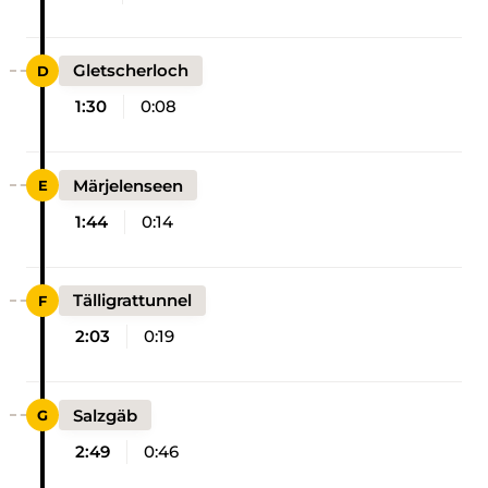
Gletscherloch
1:30
0:08
Märjelenseen
1:44
0:14
Tälligrattunnel
2:03
0:19
Salzgäb
2:49
0:46