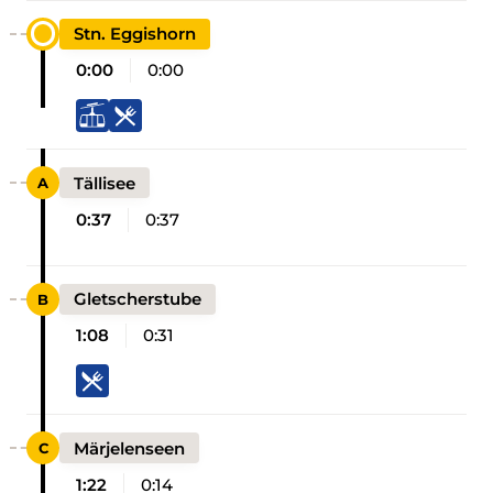
Stn. Eggishorn
0:00
0:00
Tällisee
0:37
0:37
Gletscherstube
1:08
0:31
Märjelenseen
1:22
0:14