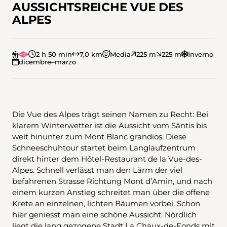
AUSSICHTSREICHE VUE DES
ALPES
2 h 50 min
7,0 km
Media
225 m
225 m
Inverno
dicembre–marzo
Die Vue des Alpes trägt seinen Namen zu Recht: Bei
klarem Winterwetter ist die Aussicht vom Säntis bis
weit hinunter zum Mont Blanc grandios. Diese
Schneeschuhtour startet beim Langlaufzentrum
direkt hinter dem Hôtel-Restaurant de la Vue-des-
Alpes. Schnell verlässt man den Lärm der viel
befahrenen Strasse Richtung Mont d’Amin, und nach
einem kurzen Anstieg schreitet man über die offene
Krete an einzelnen, lichten Bäumen vorbei. Schon
hier geniesst man eine schöne Aussicht. Nördlich
liegt die lang gezogene Stadt La Chaux-de-Fonds mit