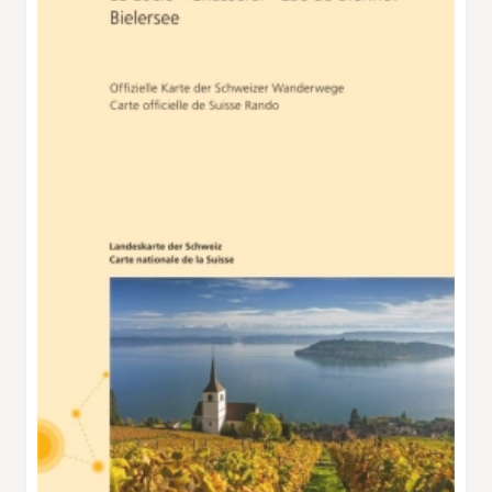
verschneite Wald auf dem Kamm gibt immer
wieder Blicke frei über die Jurahöhen und bis
hinunter nach La Chaux-de-Fonds . Nach rund
anderthalb Stunden ist das Gasthaus Hôtel
Tête de Ran am Fusse des gleichnamigen
Höhenzuges erreicht. Bei gutem Wetter wird
auf der geräumigen Terrasse serviert, von wo
sich ein schöner Blick zum Chasseral bietet.
Vom Gipfel des Tête de Ran ist die
Rundumsicht einfach grandios, hinüber bis
nach Frankreich schweift der Blick von hier.
Diese Aussicht muss jedoch verdient werden.
15 Minuten dauert der Aufstieg zum höchsten
Punkt auf 1422 m ü. M. Der Rückweg führt
zunächst entlang des Winterwanderweges
nahe der Fahrstrasse bis zur Wirtschaft Les
Gümmenen. Dort entscheidet sich der
Schneeschuhläufer entweder für die Route
entlang de Winterwanderweges oder aber er
steigt rechts einige Meter steil hinauf, wo er
wiederum auf den markierten