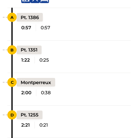
Pt. 1386
0:57
0:57
Pt. 1351
1:22
0:25
Montperreux
2:00
0:38
Pt. 1255
2:21
0:21