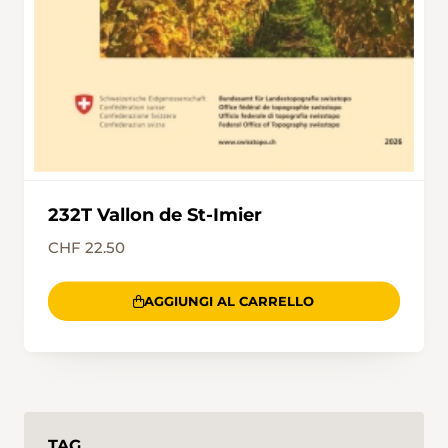
Schneeschuhtrail trifft. Auf diesem gehts über
den Kamm und durch den Wald zurück bis zur
Passhöhe der Vue des Alpes.
232T Vallon de St-Imier
CHF 22.50
AGGIUNGI AL CARRELLO
TAG