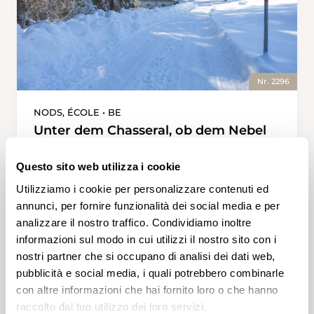
Nr. 2296
NODS, ÉCOLE • BE
Unter dem Chasseral, ob dem Nebel
Wunderschön kann der Winter in Nods BE
Questo sito web utilizza i cookie
sein, vor allem, wenn die Sonne scheint und
über dem Mittelland dicker Nebel liegt. Dann
Utilizziamo i cookie per personalizzare contenuti ed
herrscht am Fusse des Chasseral ein fröhliches
annunci, per fornire funzionalità dei social media e per
Treiben und mittendrin all jene, die wandernd
analizzare il nostro traffico. Condividiamo inoltre
eine Runde drehen. Diese startet an der Route
informazioni sul modo in cui utilizzi il nostro sito con i
2 h 35 min
8,3 km
Media
de Chasseral, die geradewegs Richtung
nostri partner che si occupano di analisi dei dati web,
Chasseral ansteigt. Nach 400 Metern verzweigt
pubblicità e social media, i quali potrebbero combinarle
sich die Strasse. Links wird gerodelt und Ski
con altre informazioni che hai fornito loro o che hanno
gefahren. Rechts geht es zum Ausgang der
raccolto dal tuo utilizzo dei loro servizi.
Langlaufpiste und zum