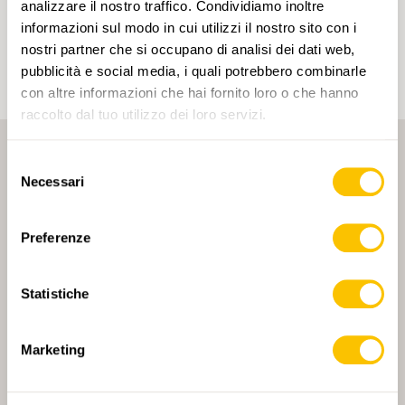
account e ottenere contenuti personalizzati in base
analizzare il nostro traffico. Condividiamo inoltre
ai tuoi interessi. I tag possono essere salvati solo in
informazioni sul modo in cui utilizzi il nostro sito con i
un account.
nostri partner che si occupano di analisi dei dati web,
pubblicità e social media, i quali potrebbero combinarle
con altre informazioni che hai fornito loro o che hanno
raccolto dal tuo utilizzo dei loro servizi.
Selezione
Necessari
del
consenso
Preferenze
PARTNER PRINCIPALE
Statistiche
Marketing
PARTNER PRINCIPALE E PARTNER DI TRASPORTO