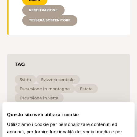
REGISTRAZIONE
TESSERA SOSTENITORE
TAG
Svitto
Svizzera centrale
Escursione in montagna
Estate
Escursione in vetta
Escursione in alta quota e panoramica
Alta
Questo sito web utilizza i cookie
T2
Utilizziamo i cookie per personalizzare contenuti ed
annunci, per fornire funzionalità dei social media e per
Cliccando su un tag, puoi aggiungerlo al tuo