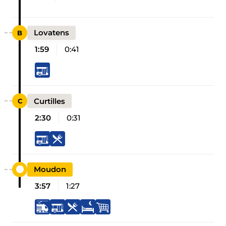
Lovatens
1:59
0:41
Curtilles
2:30
0:31
Moudon
3:57
1:27