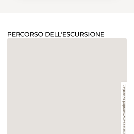
PERCORSO DELL'ESCURSIONE
www.sentieri-svizzeri.ch
,
swisstopo