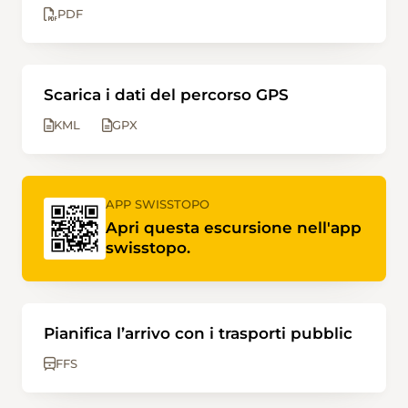
PDF
Scarica i dati del percorso GPS
KML
GPX
APP SWISSTOPO
Apri questa escursione nell'app
swisstopo.
Pianifica l’arrivo con i trasporti pubblic
FFS