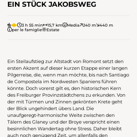
EIN STÜCK JAKOBSWEG
3 h 55 min
15,7 km
Media
240 m
440 m
per le famiglie
Estate
Ein Steilaufstieg zur Altstadt von Romont setzt den
ersten Akzent auf dieser kurzen Etappe einer langen
Pilgerreise, die, wenn man möchte, bis nach Santiago
de Compostela im Nordwesten Spaniens führen
könnte. Doch vorerst gilt es, den historischen Kern
des Freiburger Provinzstädtchens zu erkunden. Von
der mit Türmen und Zinnen gekrönten Krete geht
der Blick ungehindert übers Land. Die
unaufgeregt‑harmonische Weite zwischen den
Tälern des Glaney und der Broye verspricht einen
besinnlichen Wandertag ohne Stress. Daher bleibt
auch noch genügend Zeit, um allenfalls den