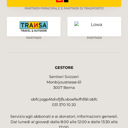
PARTNER PRINCIPALE E PARTNER DI TRASPORTO
PARTNER
PARTNER
GESTORE
Sentieri Svizzeri
Monbijoustrasse 61
3007 Berna
obfc:jogpAtdixfj{fs.xboefsxfhf/di:obfc
031 370 10 20
Servizio agli abbonati e ai donatori; informazioni generali.
Dal lunedì al giovedì dalle 8:00 alle 12:00 e dalle 13:30 alle
17:00.