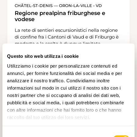
CHÂTEL-ST-DENIS — ORON-LA-VILLE • VD
Regione prealpina friburghese e
vodese
La rete di sentieri escursionistici nella regione
di confine fra i Cantoni di Vaud e di Friburgo è
modesta e la scelta è dunque limitata.
Ciononostante questo itinerario lascia poco a
Questo sito web utilizza i cookie
desiderare. Si snoda attraverso pascoli solitari e
su alture panoramiche. Ma all’inizio ci sono
Utilizziamo i cookie per personalizzare contenuti ed
3 h 55 min
15,8 km
Media
T1
lunghi tratti con rivestimento duro e anche in
annunci, per fornire funzionalità dei social media e per
seguito alcuni tratti su stradine. Attraverso prati
analizzare il nostro traffico. Condividiamo inoltre
dolcemente ondulati e boschi tranquilli, si va
informazioni sul modo in cui utilizzi il nostro sito con i
dapprima da Châtel St-Denis a La Rogivue; qui
nostri partner che si occupano di analisi dei dati web,
si lascia dietro di sé il traffico stradale. La vicina
pubblicità e social media, i quali potrebbero combinarle
zona palustre di Les Mosses ci aspetta con
con altre informazioni che hai fornito loro o che hanno
incantevoli stagni e vasti canneti. Il cammino
raccolto dal tuo utilizzo dei loro servizi.
prosegue tortuoso dopo il villaggio di Le Jordil,
scende nella valletta della Mionne per risalire
poi verso St-Martin. Presso Chesalles-sur-Oron
Selezione