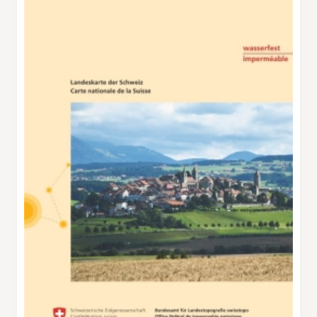
modernen Abfüllanlage für den Versand
bereitgestellt. Um Verunreinigungen des
kostbaren Gutes zu verhindern, unterhält der
Betreiber - seit 2007 ist es der Weltkonzern
Nestlé - einen Naturpark von 250 Hektar
Ausdehnung mit aufgeforstetem
Baumbestand. Der Ort Henniez selber -
benannt nach einem (römischen)
Gutesbesitzer namens Ennius - liegt am
Westrand dieses geschützten Quellenbereichs.
Die Wanderroute erreicht nach Querung der
Ebene das Ufer der Broye und, sich nach
Südwesten wendend, bald auch die winzige
Bahnhaltestelle an der Broyetallinie Lausanne
- Lucens - Payerne (Tipp für vorzeitig
Ermattete). Die letzten Wanderkilometer
begleiten dann den zwischen
Hochwasserdämme gelegten Fluss bis zum
historischen Städtchen Lucens.