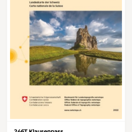
246T Klausenpass