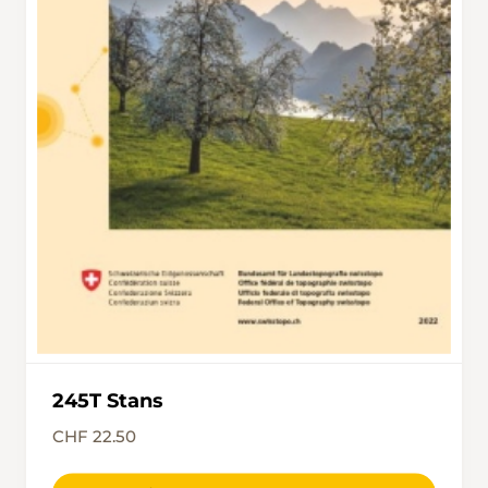
könnte bei Nässe heikel sein. Nachdem diese
Schlüsselstelle geschafft ist, geht es
aussichtsreich, immer die markanten
Schächentaler Windgällen im Angesicht,
hinunter zur Alp Wannelen. Der Besuch im
Alpbeizli verkürzt die Wartezeit auf die
nächste Seilbahn, die halbstündlich zurück
nach Unterschächen fährt.
245T Stans
CHF 22.50