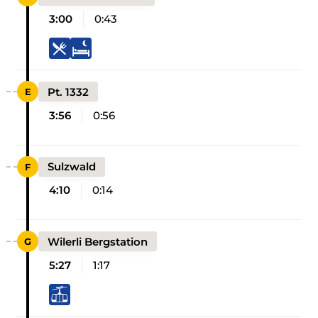
3:00
0:43
Pt. 1332
3:56
0:56
Sulzwald
4:10
0:14
Wilerli Bergstation
5:27
1:17