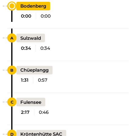
Bodenberg
0:00
0:00
Sulzwald
0:34
0:34
Chüeplangg
1:31
0:57
Fulensee
2:17
0:46
Kröntenhütte SAC