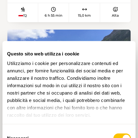
hat. Einerseits steile Grashalden, zerfressener
Kalkuntergrund und Steine, die immer wieder
6 h 55 min
15,0 km
Alta
T2
von jäh aufsteigenden Wänden herabdonnern.
Andererseits sattgrüne Wiesen, über die das
Bimmeln von Kuhglocken streicht, oder ein
glitzernder See. Die Wanderung von
Kilcherberg ob Silenen nach Haldi ob
Schattdorf muss aber doch verdient werden.
Questo sito web utilizza i cookie
Es wäre nicht das Urnerland, ginge es
Utilizziamo i cookie per personalizzare contenuti ed
anfänglich nicht gleich zünftig in die Höhe; gut
annunci, per fornire funzionalità dei social media e per
900 Höhenmeter sind es von der Bergstation
analizzare il nostro traffico. Condividiamo inoltre
der Luftseilbahn Chilcherberge zur Alp beim
funkelnden Seewli. Zu Beginn des Aufstieges
informazioni sul modo in cui utilizzi il nostro sito con i
durchquert man prächtige Wiesen – im
nostri partner che si occupano di analisi dei dati web,
Bergfrühling sind dies blühende Monet-
pubblicità e social media, i quali potrebbero combinarle
Gemälde und zirpende Naturkonzerte in
con altre informazioni che hai fornito loro o che hanno
Nr. 1304
einem. Die ganze Wanderung ist mit fast
raccolto dal tuo utilizzo dei loro servizi.
sieben Stunden recht lang, und mit der
ARNISEE • UR
sympathischen kleinen Seewlialp lässt sich die
Der bewachte Bergsee
Selezione
Strecke bequem in zwei Etappen teilen – so