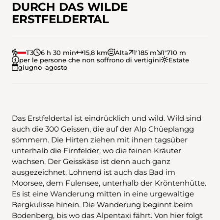
DURCH DAS WILDE
ERSTFELDERTAL
T3
6 h 30 min
15,8 km
Alta
1'185 m
1'710 m
per le persone che non soffrono di vertigini
Estate
giugno–agosto
Das Erstfeldertal ist eindrücklich und wild. Wild sind
auch die 300 Geissen, die auf der Alp Chüeplangg
sömmern. Die Hirten ziehen mit ihnen tagsüber
unterhalb die Firnfelder, wo die feinen Kräuter
wachsen. Der Geisskäse ist denn auch ganz
ausgezeichnet. Lohnend ist auch das Bad im
Moorsee, dem Fulensee, unterhalb der Kröntenhütte.
Es ist eine Wanderung mitten in eine urgewaltige
Bergkulisse hinein. Die Wanderung beginnt beim
Bodenberg, bis wo das Alpentaxi fährt. Von hier folgt