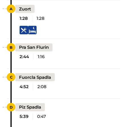
Zuort
1:28
1:28
Pra San Flurin
2:44
1:16
Fuorcla Spadla
4:52
2:08
Piz Spadla
5:39
0:47