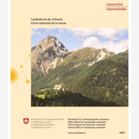
Weg von der Hütte zur Fuorcla Sesvenna
gewinnt rasch an Höhe. Ab einer Verzweigung
(P. 2529) verläuft der Weg ein Stück weit
ziemlich steil und abschüssig entlang einer
Rinne. Bei Schnee oder Vereisung ist hier
Vorsicht geboten. Das lange, einsame Val
Sesvenna bietet nochmals einige
landschaftliche Höhepunkte: türkis
schimmernde Bergseen, ein mächtiger
Blockgletscher, mäandrierende Bäche,
Bergflanken voller Latschen und immer
wieder die Sicht auf zerklüftete Gipfel. In S-
charl, wo das Val Sesvenna und die
Wanderung enden, stehen gleich mehrere
einladende Gasthäuser. Bevor das Postauto
zurück nach Scuol fährt, locken die
Sonnenterrassen mit Kaffee und Engadiner
Nusstorte.