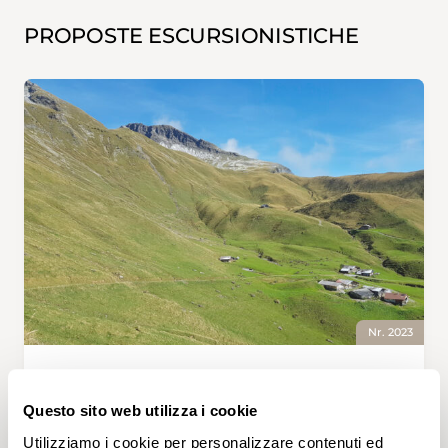
PROPOSTE ESCURSIONISTICHE
Nr. 2023
ACHSETEN, KIRCHE — GRIMMIALP • BE
Gipfelerlebnis im Diemtigtal
Questo sito web utilizza i cookie
«Atemberaubende Aussicht»,
Utilizziamo i cookie per personalizzare contenuti ed