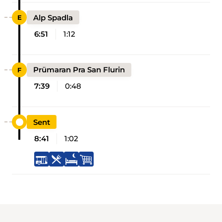
Alp Spadla
6:51
1:12
Prümaran Pra San Flurin
7:39
0:48
Sent
8:41
1:02