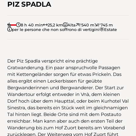
PIZ SPADLA
8 h 40 min
25,2 km
Alta
1'540 m
1'745 m
per le persone che non soffrono di vertigini
Estate
Der Piz Spadla verspricht eine prächtige
Gratwanderung. Ein paar anspruchvolle Passagen
mit Kettengeländer sorgen für etwas Prickeln. Das
alles ergibt einen Leckerbissen für geübte
Bergwanderinnen und Bergwanderer. Der Start zur
Wandertour erfolgt entweder in Vnà, dem kleinen
Dorf hoch über dem Haupttal, oder beim Kurhotel Val
Sinestra, das bereits ein Stück weit im gleichnamigen
Tal hinten liegt. Beide Orte sind mit dem Postauto
erreichbar. Man kann aber auch den ersten Teil der
Wanderung bis zum Hof Zuort bereits am Vorabend
zurücklegen. Der Weiterweg vom Hof Zuort führt