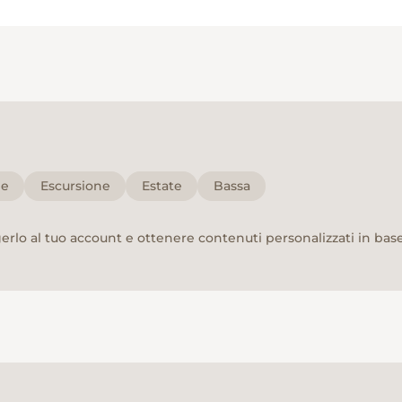
le
Escursione
Estate
Bassa
rlo al tuo account e ottenere contenuti personalizzati in base 