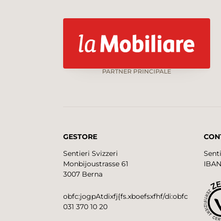
PARTNER PRINCIPALE
GESTORE
CON
Sentieri Svizzeri
Senti
Monbijoustrasse 61
IBAN
3007 Berna
obfc:jogpAtdixfj{fs.xboefsxfhf/di:obfc
031 370 10 20