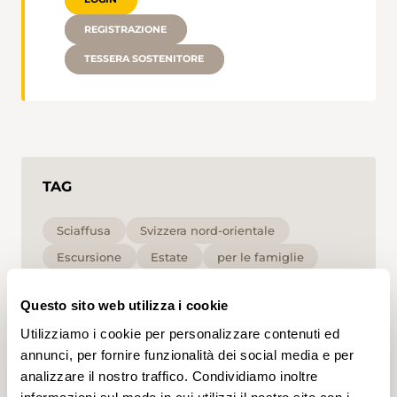
REGISTRAZIONE
TESSERA SOSTENITORE
TAG
Sciaffusa
Svizzera nord-orientale
Escursione
Estate
per le famiglie
Media
Questo sito web utilizza i cookie
Cliccando su un tag, puoi aggiungerlo al tuo
Utilizziamo i cookie per personalizzare contenuti ed
account e ottenere contenuti personalizzati in base
annunci, per fornire funzionalità dei social media e per
ai tuoi interessi. I tag possono essere salvati solo in
analizzare il nostro traffico. Condividiamo inoltre
un account.