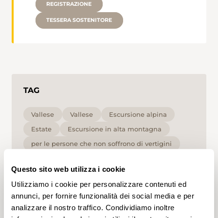
REGISTRAZIONE
TESSERA SOSTENITORE
TAG
Vallese
Vallese
Escursione alpina
Estate
Escursione in alta montagna
per le persone che non soffrono di vertigini
Alta
Questo sito web utilizza i cookie
Utilizziamo i cookie per personalizzare contenuti ed
Cliccando su un tag, puoi aggiungerlo al tuo
account e ottenere contenuti personalizzati in base
annunci, per fornire funzionalità dei social media e per
ai tuoi interessi. I tag possono essere salvati solo in
analizzare il nostro traffico. Condividiamo inoltre
un account.