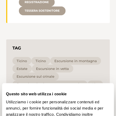
REGISTRAZIONE
TESSERA SOSTENITORE
TAG
Ticino
Ticino
Escursione in montagna
Estate
Escursione in vetta
Escursione sul crinale
Escursione in alta quota e panoramica
Alta
T2
Questo sito web utilizza i cookie
Utilizziamo i cookie per personalizzare contenuti ed
Cliccando su un tag, puoi aggiungerlo al tuo
annunci, per fornire funzionalità dei social media e per
account e ottenere contenuti personalizzati in base
analizzare il nostro traffico. Condividiamo inoltre
ai tuoi interessi. I tag possono essere salvati solo in