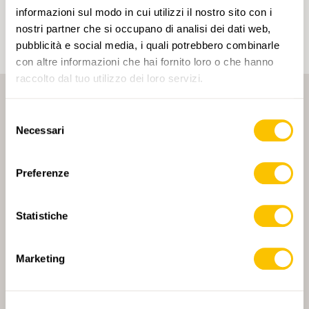
un account.
informazioni sul modo in cui utilizzi il nostro sito con i
nostri partner che si occupano di analisi dei dati web,
pubblicità e social media, i quali potrebbero combinarle
con altre informazioni che hai fornito loro o che hanno
raccolto dal tuo utilizzo dei loro servizi.
Selezione
Necessari
del
consenso
Preferenze
PARTNER PRINCIPALE
Statistiche
Marketing
PARTNER PRINCIPALE E PARTNER DI TRASPORTO