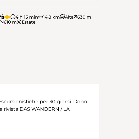
4 h 15 min
14,8 km
Alta
630 m
610 m
Estate
scursionistiche per 30 giorni. Dopo
 alla rivista DAS WANDERN / LA