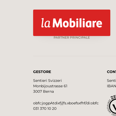
PARTNER PRINCIPALE
GESTORE
CON
Sentieri Svizzeri
Senti
Monbijoustrasse 61
IBAN
3007 Berna
obfc:jogpAtdixfj{fs.xboefsxfhf/di:obfc
031 370 10 20