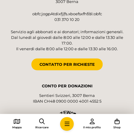
3007 Berna
obfc:jogpAtdixfj{fs.xboefsxfhf/di:obfc
031 370 10 20
Servizio agli abbonati e ai donatori; informazioni generali.
Dal lunedì al giovedì dalle 8:00 alle 12:00 e dalle 13:30 alle
17:00.
Il venerdì dalle 8:00 alle 12:00 e dalle 13:30 alle 16:00.
CONTATTO PER RICHIESTE
CONTO PER DONAZIONI
Sentieri Svizzeri, 3007 Berna
IBAN CH48 0900 0000 4001 4552 5
Mappa
Ricercare
Il mio profilo
Shop