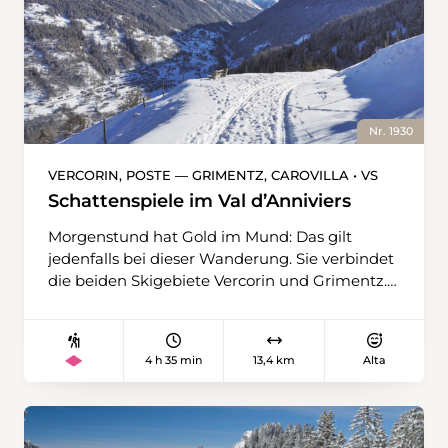
Nr. 1930
VERCORIN, POSTE — GRIMENTZ, CAROVILLA • VS
Schattenspiele im Val d’Anniviers
Morgenstund hat Gold im Mund: Das gilt
jedenfalls bei dieser Wanderung. Sie verbindet
die beiden Skigebiete Vercorin und Grimentz.
Die Route ist an der Westseite des Val
d’Anniviers angelegt, die etwas schattiger ist
als der Sonnenhang von St-Luc und Chandolin.
4 h 35 min
13,4 km
Alta
Damit führt die Tour durch eine Gegend, die
im Hochwinter nur bis zum Mittag gut
besonnt ist. Am Ziel der Wanderung in
Grimentz verschwindet die Sonne an den