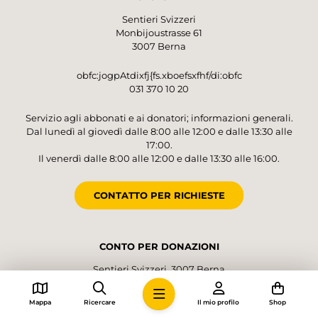
schmucken Kapelle gegenüber. Nun sind es
Sentieri Svizzeri
nur noch knapp zwei Kilometer bis zum Ziel.
Monbijoustrasse 61
3007 Berna
obfc:jogpAtdixfj{fs.xboefsxfhf/di:obfc
031 370 10 20
Servizio agli abbonati e ai donatori; informazioni generali.
Dal lunedì al giovedì dalle 8:00 alle 12:00 e dalle 13:30 alle
17:00.
Il venerdì dalle 8:00 alle 12:00 e dalle 13:30 alle 16:00.
CONTATTO PER RICHIESTE
CONTO PER DONAZIONI
Sentieri Svizzeri, 3007 Berna
IBAN CH48 0900 0000 4001 4552 5
Mappa
Ricercare
Il mio profilo
Shop