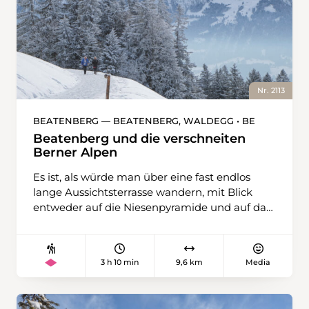
Nr. 2113
BEATENBERG — BEATENBERG, WALDEGG • BE
Beatenberg und die verschneiten
Berner Alpen
Es ist, als würde man über eine fast endlos
lange Aussichtsterrasse wandern, mit Blick
entweder auf die Niesenpyramide und auf das
Dreigestirn mit dem Schreckhorn links
daneben, je nachdem, in welche Richtung
man sieht, und den dazwischen ebenso
3 h 10 min
9,6 km
Media
schönen Bergen: Sulegg, Lobhörner,
Schwalmere, Doldenhorn, First und Dreispitz.
Dieser zehn Kilometer lange