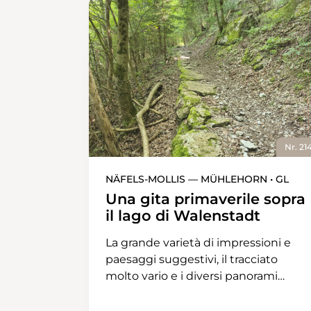
Nr. 21
NÄFELS-MOLLIS — MÜHLEHORN • GL
Una gita primaverile sopra
il lago di Walenstadt
La grande varietà di impressioni e
paesaggi suggestivi, il tracciato
molto vario e i diversi panorami
rendono l’escursione da Näfels a
Mühlehorn un’esperienza unica e