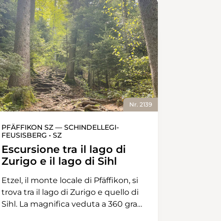
Nr. 2139
PFÄFFIKON SZ — SCHINDELLEGI-
FEUSISBERG • SZ
Escursione tra il lago di
Zurigo e il lago di Sihl
Etzel, il monte locale di Pfäffikon, si
trova tra il lago di Zurigo e quello di
Sihl. La magnifica veduta a 360 gradi
sui due laghi e sul Grande e sul