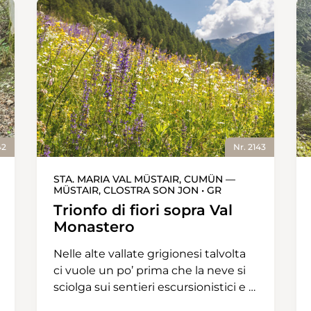
42
Nr. 2143
STA. MARIA VAL MÜSTAIR, CUMÜN —
MÜSTAIR, CLOSTRA SON JON • GR
Trionfo di fiori sopra Val
Monastero
Nelle alte vallate grigionesi talvolta
ci vuole un po’ prima che la neve si
sciolga sui sentieri escursionistici e i
primi fiori spuntino dal terreno.