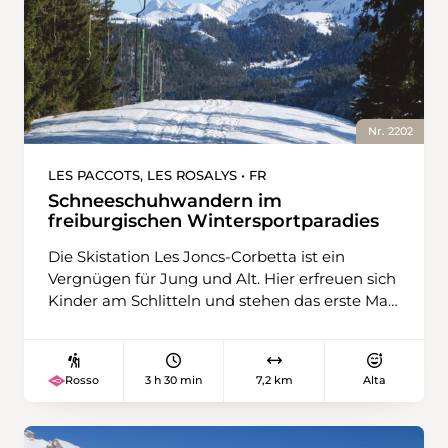
Nr. 2202
LES PACCOTS, LES ROSALYS • FR
Schneeschuhwandern im
freiburgischen Wintersportparadies
Die Skistation Les Joncs-Corbetta ist ein
Vergnügen für Jung und Alt. Hier erfreuen sich
Kinder am Schlitteln und stehen das erste Mal
auf den Skiern. Etwas Geübtere fahren mit
dem Tellerlift bis unter den Gipfel der Corbetta,
wo die Erwachsenen auf Schneeschuhen von
3 h 30 min
7,2 km
Alta
Rosso
Süden her aufsteigen. Der Schneeschuhtrail
hinauf zur Corbetta ist bequem zu gehen. Von
der Busendstation Les Rosalys steigt er zum