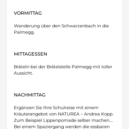
Terrasse zum Verweilen ein. Noch etwas weiter
unten, auf der Höhe von La Coudré, haben
VORMITTAG
Wanderinnen und Wanderer die Gelegenheit,
bei einem Abstecher zum gleichnamigen
Wanderung über den Schwarzenbach in die
idyllischen kleinen Bergsee die Füsse zu
Palmegg.
baden, bevor sie den letzten Teil der Route in
Angriff nehmen, die sie zum Dorf Grandvillard
führt. Achtung: Die Busse nach Bulle
MITTAGESSEN
verkehren nicht stündlich. Konsultieren Sie
also vorgängig den Busfahrplan.
Bräteln bei der Brätelstelle Palmegg mit toller
Aussicht.
NACHMITTAG
Ergänzen Sie Ihre Schulreise mit einem
Kräuterangebot von NATUREA – Andrea Kopp.
Zum Beispiel Lippenpomade selber machen.
Bei einem Spaziergang werden die essbaren