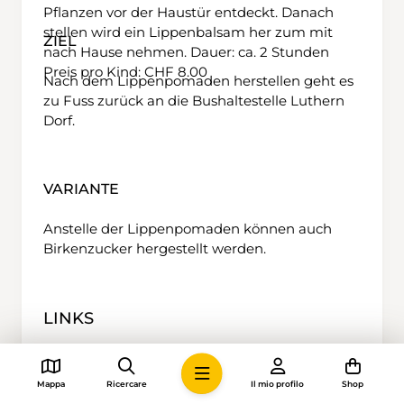
Pflanzen vor der Haustür entdeckt. Danach
stellen wird ein Lippenbalsam her zum mit
ZIEL
nach Hause nehmen. Dauer: ca. 2 Stunden
Preis pro Kind: CHF 8.00
Nach dem Lippenpomaden herstellen geht es
zu Fuss zurück an die Bushaltestelle Luthern
Dorf.
VARIANTE
Anstelle der Lippenpomaden können auch
Birkenzucker hergestellt werden.
LINKS
LINKS
Mappa
Ricercare
Il mio profilo
Shop