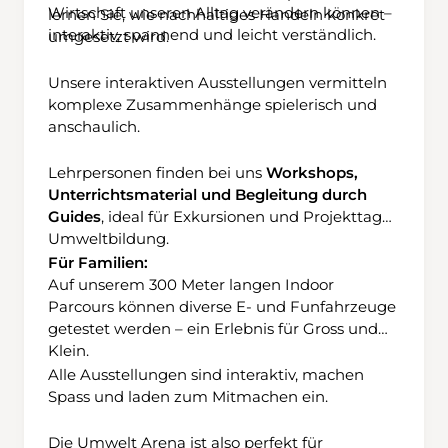
Wirtschaft unseren Alltag verändern können –
lernen Sie, wie nachhaltiges Handeln konkret
könnte bei Nässe heikel sein. Nachdem diese
interaktiv, spannend und leicht verständlich.
umgesetzt wird.
Schlüsselstelle geschafft ist, geht es
aussichtsreich, immer die markanten
Unsere
interaktiven Ausstellungen
vermitteln
Schächentaler Windgällen im Angesicht,
komplexe Zusammenhänge spielerisch und
hinunter zur Alp Wannelen. Der Besuch im
anschaulich.
Alpbeizli verkürzt die Wartezeit auf die
nächste Seilbahn, die halbstündlich zurück
Lehrpersonen finden bei uns
Workshops,
nach Unterschächen fährt.
Unterrichtsmaterial und Begleitung durch
Guides
, ideal für Exkursionen und Projekttage:
Umweltbildung
.
Für Familien:
Auf unserem
300 Meter langen Indoor
Parcours
können diverse E- und Funfahrzeuge
getestet werden – ein Erlebnis für Gross und
Klein.
Alle Ausstellungen sind interaktiv, machen
Spass und laden zum Mitmachen ein.
Die Umwelt Arena ist also perfekt für