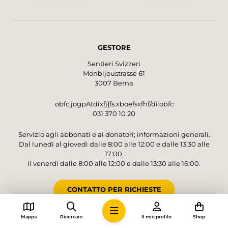
Caquerelle, bietet sich ein Zwischenstopp im
Restaurant an, bevor es über Wiesen und
Weiden sanft den Hügel hinuntergeht. Wieder
im Tal unten angekommen, findet man sich
GESTORE
plötzlich der Autobahneinfahrt von St-Ursanne
gegenüber. Ein kurzer, lauter Abschnitt, bevor
Sentieri Svizzeri
die Wanderung mit dem imposanten
Monbijoustrasse 61
Eisenbahnviadukt Combe Maran, der
3007 Berna
lauschigen Flusslandschaft und dem etwas
weiter flussabwärts gelegenen Altstädtchen
obfc:jogpAtdixfj{fs.xboefsxfhf/di:obfc
031 370 10 20
nochmals einige Höhepunkte liefert.
Servizio agli abbonati e ai donatori; informazioni generali.
Dal lunedì al giovedì dalle 8:00 alle 12:00 e dalle 13:30 alle
17:00.
Il venerdì dalle 8:00 alle 12:00 e dalle 13:30 alle 16:00.
CONTATTO PER RICHIESTE
Mappa
Ricercare
Il mio profilo
Shop
CONTO PER DONAZIONI