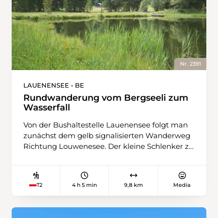
Nr. 2391
LAUENENSEE • BE
Rundwanderung vom Bergseeli zum
Wasserfall
Von der Bushaltestelle Lauenensee folgt man
zunächst dem gelb signalisierten Wanderweg
Richtung Louwenesee. Der kleine Schlenker zu
Beginn der Wanderung lohnt sich: Eingebettet
zwischen Moorflächen und Wiesen, spiegelt
das klare Wasser des Sees die Gipfel der
4 h 5 min
9,8 km
Media
T2
Umgebung. Für ein kurzes Wegstück folgt
man der Schweiz-Mobil-Route 307
südwestlich. Sobald die Steigung beginnt,