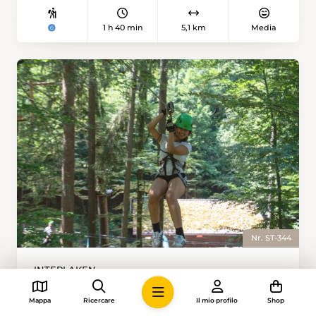
1 h 40 min
5,1 km
Media
Nr. ST-344
INTERLAKEN
Seilpark Interlaken
Mappa
Ricercare
Il mio profilo
Shop
Die perfekte Schulreise beinhaltet zwei