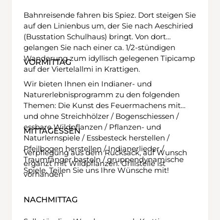
Bahnreisende fahren bis Spiez. Dort steigen Sie
auf den Linienbus um, der Sie nach Aeschiried
(Busstation Schulhaus) bringt. Von dort
gelangen Sie nach einer ca. 1/2-stündigen
Wanderung zum idyllisch gelegenen Tipicamp
VORMITTAG
auf der Viertelallmi in Krattigen.
Wir bieten Ihnen ein Indianer- und
Naturerlebnisprogramm zu den folgenden
Themen: Die Kunst des Feuermachens mit
und ohne Streichhölzer / Bogenschiessen /
essbare Wildpflanzen / Pflanzen- und
MITTAGESSEN
Naturlernspiele / Essbesteck herstellen /
Pfeilbogen herstellen / Indianerlieder /
Verpflegung aus dem Rucksack, auf Wunsch
Traumfänger basteln / gruppendynamische
ergänzt mit Wildpflanzen. Grillstelle ist
Spiele. Teilen Sie uns Ihre Wünsche mit!
vorhanden
NACHMITTAG