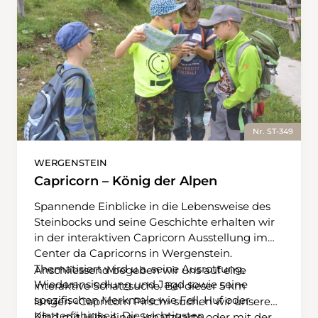
Nr. ST-349
WERGENSTEIN
Capricorn – König der Alpen
Spannende Einblicke in die Lebensweise des
Steinbocks und seine Geschichte erhalten wir
in der interaktiven Capricorn Ausstellung im
Center da Capricorns in Wergenstein.
Thematisiert wird u.a. seine Ausrottung,
Anschliessend begeben wir uns auf eine
Wiederansiedlung und Jagd sowie seine
interaktive Schatzsuche. Bei dieser 5 km
spezifischen Merkmale wie Fell, Huf oder
langen «Capricorn Pirsch» suchen wir unseren
Kletterfähigkeit. Die wichtigsten
Pfad mit Hilfe einer Schatzkarte oder mit der