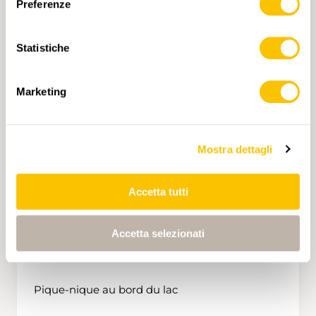
Preferenze
Intragna, villaggio nella Centovalli, dove 200
anni fa le donne potevano scaricare il pesante
ZEITPLAN
carico, che da qui avrebbe trovato la sua strada
Statistiche
nel mondo.
POINT DE DÉPART
Marketing
Depuis la gare de St-Gingolph
Mostra dettagli
LE MATIN
Randonnée à travers la châtaigneraie en cours
Accetta tutti
de revitalisation
Accetta selezionati
DÎNER
Pique-nique au bord du lac