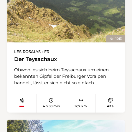
Nr. 1013
LES ROSALYS • FR
Der Teysachaux
Obwohl es sich beim Teysachaux um einen
bekannten Gipfel der Freiburger Voralpen
handelt, lässt er sich nicht so einfach
erklimmen. Ihn zu erreichen verlangt den
Wandernden so einiges ab. Zu Beginn fährt
einem der Bus vom Dorf Les Paccots an die
4 h 50 min
12,7 km
Alta
Haltestelle Les Rosalys. Von hier aus folgt man
den Schildern Richtung Moléson. Wenn sich
nach einigen zurückgelegten Höhenmetern
langsam die Müdigkeit bemerkbar macht,