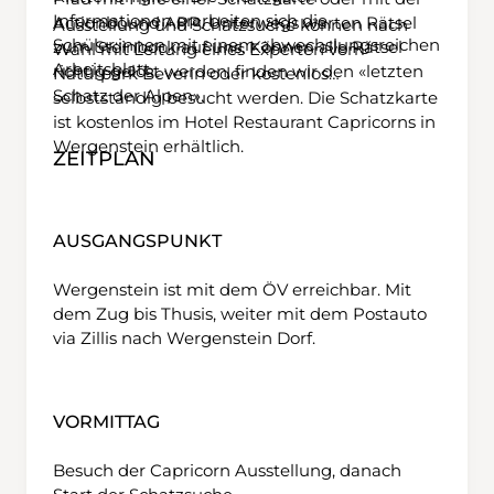
Informationen erarbeiten sich die
Actionbound APP
. Unterwegs warten Rätsel
Ausstellung und Schatzsuche können nach
Schüler:innen mit einem abwechslungsreichen
zum Steinbock auf uns. Können alle Rätsel
Wahl mit Leitung eines Experten vom
Arbeitsblatt.
richtig gelöst werden, finden wir den «letzten
Naturpark Beverin oder kostenlos
Schatz der Alpen».
selbstständig besucht werden. Die Schatzkarte
ist kostenlos im Hotel Restaurant Capricorns in
Wergenstein erhältlich.
ZEITPLAN
AUSGANGSPUNKT
Wergenstein ist mit dem ÖV erreichbar. Mit
dem Zug bis Thusis, weiter mit dem Postauto
via Zillis nach Wergenstein Dorf.
VORMITTAG
Besuch der Capricorn Ausstellung, danach