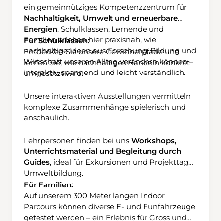
ein gemeinnütziges Kompetenzzentrum für
klare Wasser lockt nach dem
Nachhaltigkeit, Umwelt und erneuerbare
schweisstreibenden Aufstieg zum Bade und zu
Energien
. Schulklassen, Lernende und
einer zünftigen Mittagspause. Beim Abstieg ist
Familien erleben hier praxisnah, wie
Für Schulklassen:
beim Wanneler Butzli etwas Vorsicht geboten,
nachhaltige Ideen aus Forschung, Bildung und
Entdecken Sie unsere
Gewinnerpfade
und
denn die kurze Passage ist abschüssig und
Wirtschaft unseren Alltag verändern können –
lernen Sie, wie nachhaltiges Handeln konkret
könnte bei Nässe heikel sein. Nachdem diese
interaktiv, spannend und leicht verständlich.
umgesetzt wird.
Schlüsselstelle geschafft ist, geht es
aussichtsreich, immer die markanten
Unsere
interaktiven Ausstellungen
vermitteln
Schächentaler Windgällen im Angesicht,
komplexe Zusammenhänge spielerisch und
hinunter zur Alp Wannelen. Der Besuch im
anschaulich.
Alpbeizli verkürzt die Wartezeit auf die
nächste Seilbahn, die halbstündlich zurück
Lehrpersonen finden bei uns
Workshops,
nach Unterschächen fährt.
Unterrichtsmaterial und Begleitung durch
Guides
, ideal für Exkursionen und Projekttage:
Umweltbildung
.
Für Familien:
Auf unserem
300 Meter langen Indoor
Parcours
können diverse E- und Funfahrzeuge
getestet werden – ein Erlebnis für Gross und