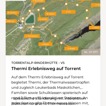
Sumpfschrecke, Hochmoormosaikjungfer und
Auerhahn kennen jedes noch so kleine
Geheimnis dieser faszinierenden Moorwelten
und verraten euch ihre ganz persönlichen
Geschichten über das Moortelefon.
Nr. ST-377
TORRENTALP-RINDERHÜTTE • VS
Thermi Erlebnisweg auf Torrent
Auf dem Thermi Erlebnisweg auf Torrent
begleitet Thermi, der Thermalwassertropfen
und zugleich Leukerbads Maskottchen,
Familien sowie Schulklassen spielerisch auf
rund 2.5km zu 10 interaktiven Stationen. An
• Spielerische Wanderung mit interaktiven
jeder Station gibt Thermi neues Wissen mit,
Stationen rund ums Thermalwasser.