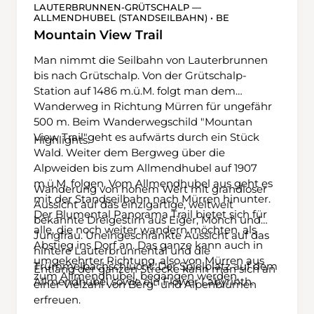
LAUTERBRUNNEN-GRÜTSCHALP —
ALLMENDHUBEL (STANDSEILBAHN) • BE
Mountain View Trail
Man nimmt die Seilbahn von Lauterbrunnen
bis nach Grütschalp. Von der Grütschalp-
Station auf 1486 m.ü.M. folgt man dem
Wanderweg in Richtung Mürren für ungefähr
500 m. Beim Wanderwegschild "Mountan
View Trail"geht es aufwärts durch ein Stück
Highlights:
Wald. Weiter dem Bergweg über die
Alpweiden bis zum Allmendhubel auf 1907
m.ü.M. folgen. Vom Allmendhubel aus geht es
Wanderung von hohem Wert mit grandioser
mit der Standseilbahn nach Mürren hinunter.
Aussicht auf das einzigartige, weltweit
Der Blumental Panorama Trail bietet sich für
bekannte Dreigestirn aus Eiger, Mönch und
alle, die noch weiter wandern möchten, als
Jungfrau. Uneingeschränkte Aussicht auf das
Abstieg ins Dorf an. Das ganze kann auch in
hintere Lauterbrunnental und die
umgekehrter Richtung, also von Mürren aus
Trümmelbachschlucht. Der Spielplatz auf dem
Entlang der ganzen Strecke kann man sich an
zum Allmendhubel, begangen werden.
Allmendhubel sowie ein Flower Labyrinth.
einer Vielzahl von Berg- und Alpenblumen
erfreuen.