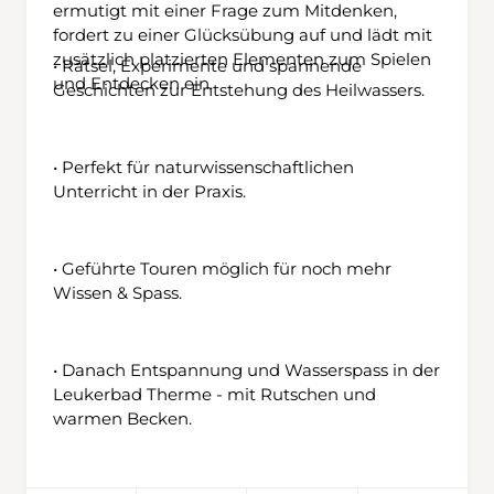
ermutigt mit einer Frage zum Mitdenken,
fordert zu einer Glücksübung auf und lädt mit
zusätzlich platzierten Elementen zum Spielen
• Rätsel, Experimente und spannende
und Entdecken ein.
Geschichten zur Entstehung des Heilwassers.
• Perfekt für naturwissenschaftlichen
Unterricht in der Praxis.
• Geführte Touren möglich für noch mehr
Wissen & Spass.
• Danach Entspannung und Wasserspass in der
Leukerbad Therme - mit Rutschen und
warmen Becken.