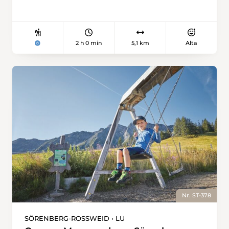
2 h 0 min
5,1 km
Alta
Nr. ST-378
SÖRENBERG-ROSSWEID • LU