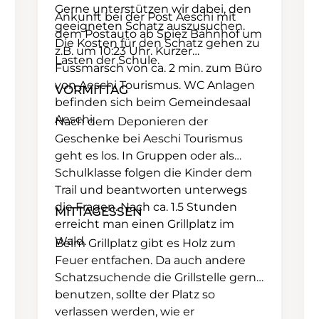
Gerne unterstützen wir dabei, den
Ankunft bei der Post Aeschi mit
geeigneten Schatz auszusuchen.
dem Postauto ab Spiez Bahnhof um
Die Kosten für den Schatz gehen zu
z.B. um 10:23 Uhr. Kurzer
Lasten der Schule.
Fussmarsch von ca. 2 min. zum Büro
von Aeschi Tourismus. WC Anlagen
VORMITTAG
befinden sich beim Gemeindesaal
Aeschi.
Nach dem Deponieren der
Geschenke bei Aeschi Tourismus
geht es los. In Gruppen oder als
Schulklasse folgen die Kinder dem
Trail und beantworten unterwegs
die Fragen. Nach ca. 1.5 Stunden
MITTAGESSEN
erreicht man einen Grillplatz im
Wald.
Beim Grillplatz gibt es Holz zum
Feuer entfachen. Da auch andere
Schatzsuchende die Grillstelle gerne
benutzen, sollte der Platz so
verlassen werden, wie er