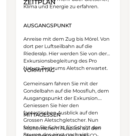
ZEITPLAN
Klima und Energie zu erfahren.
AUSGANGSPUNKT
Anreise mit dem Zug bis Mörel. Von
dort per Luftseilbahn auf die
Riederalp. Hier werden Sie von der
Exkursionsbegleitung des Pro
Natura Zentrums Aletsch erwartet.
VORMITTAG
Gemeinsam fahren Sie mit der
Gondelbahn auf die Moosfluh, dem
Ausgangspunkt der Exkursion.
Geniessen Sie hier den
fantastischen Ausblick auf den
MITTAGESSEN
Grossen Aletschgletscher. Nun
folgen Sie Schritt für Schritt den
Mit herrlichem Ausblick auf den
Spuren des einst noch viel
Gletscher mittem im UNESCO-