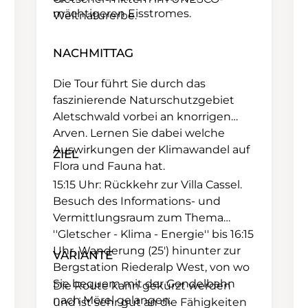
mächtigeren Eisstromes.
Weltnaturerbe.
NACHMITTAG
Die Tour führt Sie durch das
faszinierende Naturschutzgebiet
Aletschwald vorbei an knorrigen
Arven. Lernen Sie dabei welche
Auswirkungen der Klimawandel auf
ZIEL
Flora und Fauna hat.
15:15 Uhr: Rückkehr zur Villa Cassel.
Besuch des Informations- und
Vermittlungsraum zum Thema
''Gletscher - Klima - Energie'' bis 16:15
Uhr. Wanderung (25') hinunter zur
VARIANTE
Bergstation Riederalp West, von wo
Sie bequem mit der Gondelbahn
Die Route kann gekürzt werden
nach Mörel gelangen.
und ist sehr gut an die Fähigkeiten