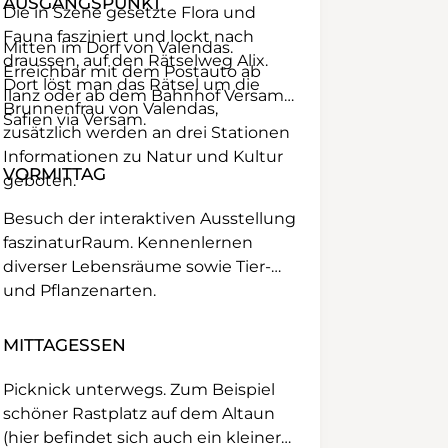
AUSGANGSPUNKT
Die in Szene gesetzte Flora und
Fauna fasziniert und lockt nach
Mitten im Dorf von Valendas.
draussen, auf den Rätselweg Alix.
Erreichbar mit dem Postauto ab
Dort löst man das Rätsel um die
Ilanz oder ab dem Bahnhof Versam-
Brunnenfrau von Valendas,
Safien via Versam.
zusätzlich werden an drei Stationen
Informationen zu Natur und Kultur
VORMITTAG
geboten.
Besuch der interaktiven Ausstellung
faszinaturRaum. Kennenlernen
diverser Lebensräume sowie Tier-
und Pflanzenarten.
MITTAGESSEN
Picknick unterwegs. Zum Beispiel
schöner Rastplatz auf dem Altaun
(hier befindet sich auch ein kleiner