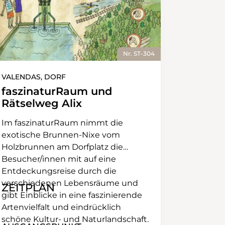
Nr. ST-304
VALENDAS, DORF
faszinaturRaum und
Rätselweg Alix
Im faszinaturRaum nimmt die
exotische Brunnen-Nixe vom
Holzbrunnen am Dorfplatz die
Besucher/innen mit auf eine
Entdeckungsreise durch die
verschiedenen Lebensräume und
ZEITPLAN
gibt Einblicke in eine faszinierende
Artenvielfalt und eindrücklich
schöne Kultur- und Naturlandschaft.