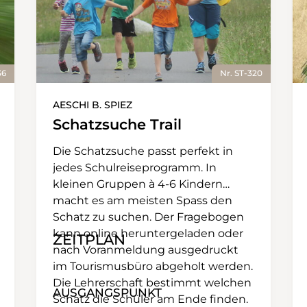
36
Nr. ST-320
AESCHI B. SPIEZ
Schatzsuche Trail
Die Schatzsuche passt perfekt in
jedes Schulreiseprogramm. In
kleinen Gruppen à 4-6 Kindern
macht es am meisten Spass den
Schatz zu suchen. Der Fragebogen
kann online heruntergeladen oder
ZEITPLAN
nach Voranmeldung ausgedruckt
im Tourismusbüro abgeholt werden.
Die Lehrerschaft bestimmt welchen
AUSGANGSPUNKT
Schatz die Schüler am Ende finden.