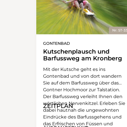
Nr. ST-3
GONTENBAD
Kutschenplausch und
Barfussweg am Kronberg
Mit der Kutsche geht es ins
Gontenbad und von dort wandern
Sie auf dem Barfussweg über das
Gontner Hochmoor zur Talstation.
Der Barfussweg verleiht Ihnen den
wörtlichen Nervenkitzel. Erleben Sie
ZEITPLAN
dabei hautnah die ungewohnten
Eindrücke des Barfussgehens und
das Erfrischen von Füssen und