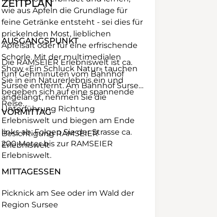
ZEITPLAN
wie aus Äpfeln die Grundlage für
feine Getränke entsteht - sei dies für
prickelnden Most, lieblichen
AUSGANGSPUNKT
Apfelsaft oder für eine erfrischende
Schorle. Mit der multimedialen
Die RAMSEIER Erlebniswelt ist ca.
Show «Ein Schluck Natur» tauchen
fünf Gehminuten vom Bahnhof
Sie in ein Naturerlebnis ein und
Sursee entfernt. Am Bahnhof Sursee
begeben sich auf eine spannende
angelangt, nehmen Sie die
Reise.
Unterführung Richtung
VORMITTAG
Erlebniswelt und biegen am Ende
links ab. Folgen Sie der Strasse ca.
Besichtigung RAMSEIER
200 Meter bis zur RAMSEIER
Erlebniswelt
Erlebniswelt.
MITTAGESSEN
Picknick am See oder im Wald der
Region Sursee