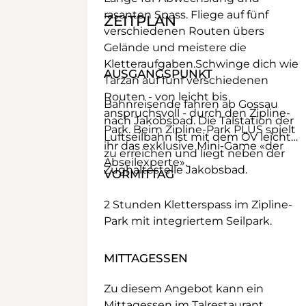
rasanten Spass. Fliege auf fünf
ZEITPLAN
verschiedenen Routen übers
Gelände und meistere die
Kletteraufgaben.Schwinge dich wie
AUSGANGSPUNKT
Tarzan auf fünf verschiedenen
Routen - von leicht bis
Bahnreisende fahren ab Gossau
anspruchsvoll - durch den Zipline-
nach Jakobsbad. Die Talstation der
Park. Beim Zipline-Park PLUS spielt
Luftseilbahn ist mit dem ÖV leicht
ihr das exklusive Mini-Game «der
zu erreichen und liegt neben der
Abseilexperte».
Zughaltestelle Jakobsbad.
VORMITTAG
2 Stunden Kletterspass im Zipline-
Park mit integriertem Seilpark.
MITTAGESSEN
Zu diesem Angebot kann ein
Mittagessen im Talrestaurant