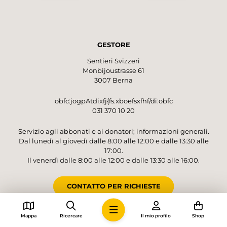
GESTORE
Sentieri Svizzeri
Monbijoustrasse 61
3007 Berna
obfc:jogpAtdixfj{fs.xboefsxfhf/di:obfc
031 370 10 20
Servizio agli abbonati e ai donatori; informazioni generali.
Dal lunedì al giovedì dalle 8:00 alle 12:00 e dalle 13:30 alle
17:00.
Il venerdì dalle 8:00 alle 12:00 e dalle 13:30 alle 16:00.
CONTATTO PER RICHIESTE
Mappa
Ricercare
Il mio profilo
Shop
CONTO PER DONAZIONI