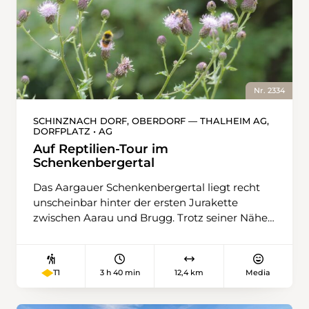
Nr. 2334
SCHINZNACH DORF, OBERDORF — THALHEIM AG,
DORFPLATZ • AG
Auf Reptilien-Tour im
Schenkenbergertal
Das Aargauer Schenkenbergertal liegt recht
unscheinbar hinter der ersten Jurakette
zwischen Aarau und Brugg. Trotz seiner Nähe
zum Mittelland fühlt man sich hier bereits weit
weg von Autobahnen, Logistikzentren und der
geschäftigen Welt. Felder, Wiesen und
3 h 40 min
12,4 km
Media
T1
Rebberge breiten sich in den niedereren
Lagen aus, während die steileren Hügelzüge
bewaldet sind, sodass sich so eine